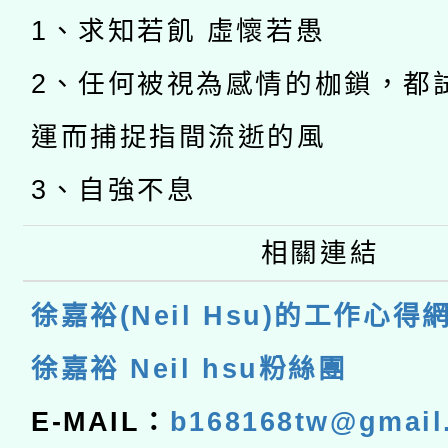
1、求知若飢 虛懷若愚
2、任何被視為感情的枷鎖，都
運而捕捉指間流逝的風
3、自強不息
相關連結
徐嘉裕(Neil Hsu)的工作心得
徐嘉裕 Neil hsu粉絲團
E-MAIL：
b168168tw@gmail