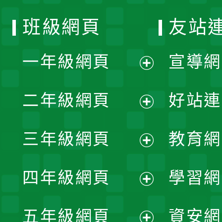
班級網頁
友站
一年級網頁
宣導網
展
二年級網頁
好站連
開
展
三年級網頁
教育網
選
開
展
單
四年級網頁
學習網
選
開
展
單
五年級網頁
資安網
選