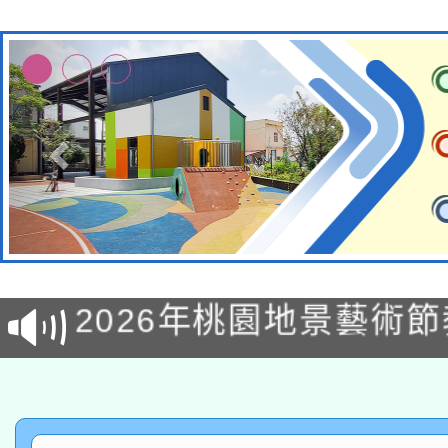
115年8月22日(星期六)
2026年桃園地景藝術
桃園市孔廟祈福系列活
「2026桃園藝術巡演
開 智慧啟航」
轉知教育部國民及學前
關事宜