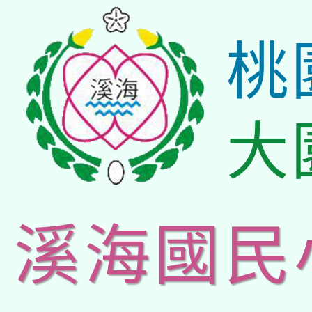
桃
大
溪海國民