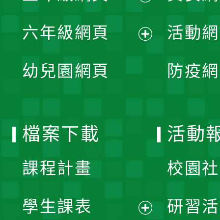
開
展
單
六年級網頁
活動網
選
開
展
單
幼兒園網頁
防疫網
選
開
單
選
檔案下載
活動
單
課程計畫
校園社
學生課表
研習活