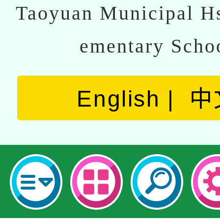
Taoyuan Municipal Hs
ementary Scho
English
中