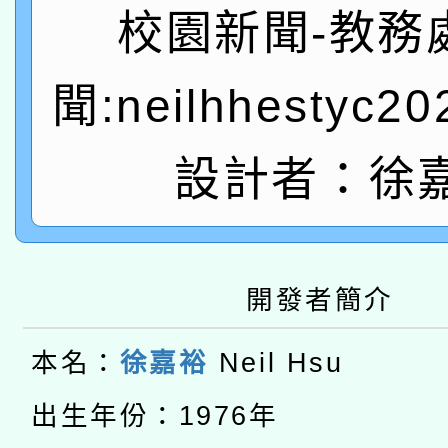
函轉國家教育研究院中心
國立臺灣師範大學辦理「1
校園新聞-教務
轉知教育部國民及學前
原住民族教育政策研討
年度健康促進學校輔導
聞:neilhhestyc2
函轉國立臺灣師範大學
新北市政府教育局辦理「
族教育國際趨勢與發展
業成長研習」實施計畫
轉知有關國立成功大學
族語言臺北學習中心11
設計者：徐
師專業成長研習實施計
教育部國民及學前教育署「
文教學共融平台-教案
「族語學習班」招生簡章
方素養工作坊新北場」
本市兒童口腔健康促進
年度COVID-19疫苗
件」活動簡章
開發者簡介
115年8月22日(星期六)
宣導素材2份，請協助
接種對象擴大為「滿6
2026年桃園地景藝術
本名：
徐嘉裕
Neil Hsu
桃園市孔廟祈福系列活
管道加強宣導
接種之民眾」措施，延長
「2026桃園藝術巡演
出生年份：1976年
開 智慧啟航」
月28日止