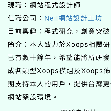
轉知教育部國民及學前
關事宜
現職：網站程式設計師
函轉國家教育研究院中心
國立臺灣師範大學辦理「1
任職公司：
Neil網站設計工坊
轉知教育部國民及學前
原住民族教育政策研討
年度健康促進學校輔導
目前興趣：程式研究，創意突破
函轉國立臺灣師範大學
新北市政府教育局辦理「
族教育國際趨勢與發展
業成長研習」實施計畫
簡介：本人致力於Xoops相關
轉知有關國立成功大學
族語言臺北學習中心11
師專業成長研習實施計
已有數十餘年，希望能將所研發
教育部國民及學前教育署「
文教學共融平台-教案
「族語學習班」招生簡章
方素養工作坊新北場」
成各類型Xoops模組及Xoops
本市兒童口腔健康促進
年度COVID-19疫苗
件」活動簡章
期支持本人的用戶，提供台灣更
宣導素材2份，請協助
接種對象擴大為「滿6
網站架設環境。
管道加強宣導
接種之民眾」措施，延長