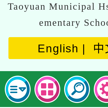
Taoyuan Municipal Hs
ementary Scho
English
中