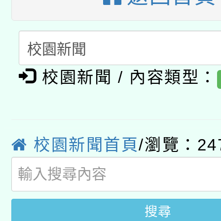
開 智慧啟航」
動」
月28日止
轉知教育部國民及學前
關事宜
函轉國家教育研究院中心
國立臺灣師範大學辦理「1
轉知教育部國民及學前
原住民族教育政策研討
年度健康促進學校輔導
校園新聞 / 內容類型：
函轉國立臺灣師範大學
新北市政府教育局辦理「
族教育國際趨勢與發展
業成長研習」實施計畫
轉知有關國立成功大學
族語言臺北學習中心11
師專業成長研習實施計
校園新聞首頁
/瀏覽：24
教育部國民及學前教育署「
文教學共融平台-教案
「族語學習班」招生簡章
方素養工作坊新北場」
年度COVID-19疫苗
件」活動簡章
接種對象擴大為「滿6
搜尋