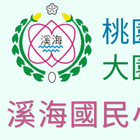
桃
大
溪海國民