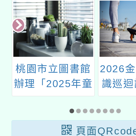
藤
桃園市立圖書館
2026
口
辦理「2025年童
識巡迴
演童語兒童閱讀
推廣活動」復興
場 次
頁面QRcod