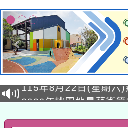
轉知經濟部水利署委託
115年8月22日(星期六)
業技術研究院辦理「11
2026年桃園地景藝術
桃園市孔廟祈福系列活
用水績優單位及節水達
「2026桃園藝術巡演
開 智慧啟航」
動」
轉知教育部國民及學前
關事宜