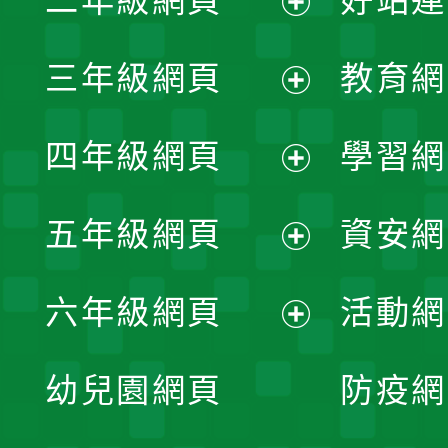
二年級網頁
好站連
開
展
三年級網頁
教育網
選
開
展
單
四年級網頁
學習網
選
開
展
單
五年級網頁
資安網
選
開
展
單
六年級網頁
活動網
選
開
展
單
幼兒園網頁
防疫網
選
開