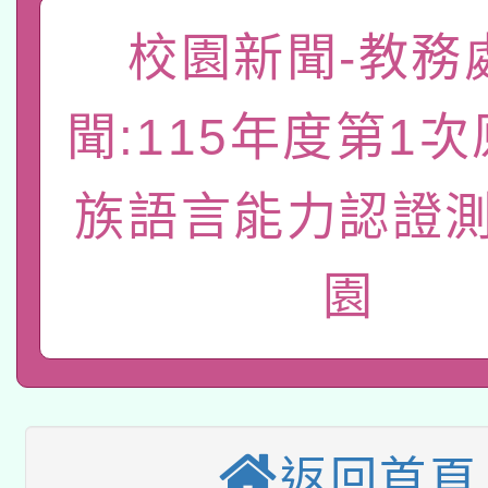
函轉國家教育研究院中心
校園新聞-教務
國立臺灣師範大學辦理「1
轉知教育部國民及學前
原住民族教育政策研討
年度健康促進學校輔導
聞:115年度第1
函轉國立臺灣師範大學
新北市政府教育局辦理「
族教育國際趨勢與發展
業成長研習」實施計畫
族語言能力認證測
轉知有關國立成功大學
族語言臺北學習中心11
師專業成長研習實施計
教育部國民及學前教育署「
文教學共融平台-教案
「族語學習班」招生簡章
方素養工作坊新北場」
園
轉知經濟部水利署委託
年度COVID-19疫苗
件」活動簡章
115年8月22日(星期六)
業技術研究院辦理「11
接種對象擴大為「滿6
2026年桃園地景藝術
桃園市孔廟祈福系列活
用水績優單位及節水達
接種之民眾」措施，延長
返回首頁
「2026桃園藝術巡演