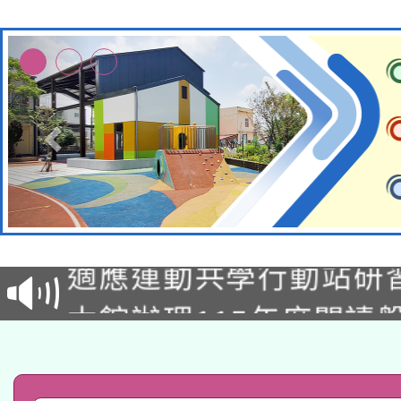
本校115學年度第2次
適應運動共學行動站研
招甄選結果公告(無人
本館辦理115年度閱讀
招)
科技賦能─人工智慧(AI
暨閱讀推動專業研習
A3數位素養講師名單