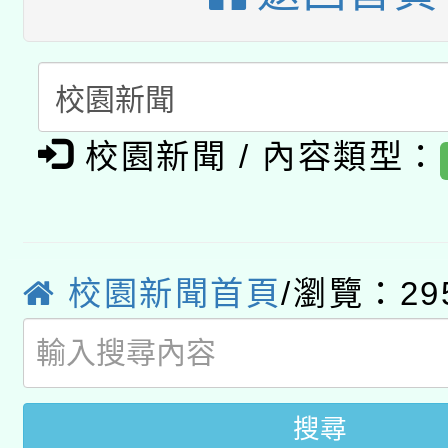
暨閱讀推動專業研習
A3數位素養講師名單
礎課程
「數位內容與教學軟體線
有關大陸委員會函釋公
pilot」
校園新聞 / 內容類型：
轉知經濟部水利署委託
薪期間赴陸應申請許可
115年8月22日(星期六)
業技術研究院辦理「11
校園新聞首頁
/瀏覽：29
2026年桃園地景藝術
桃園市孔廟祈福系列活
用水績優單位及節水達
開 智慧啟航」
動」
搜尋