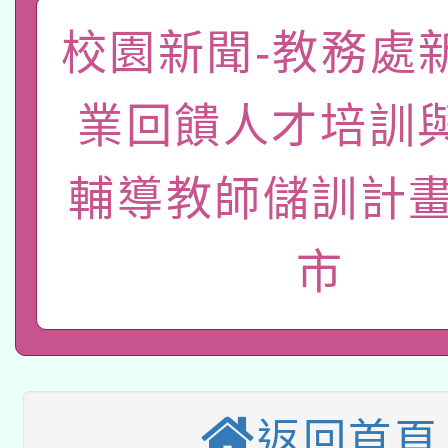
礎課程
「數位內容與教學軟體線
校園新聞-教務處
有關大陸委員會函釋公
pilot」
業回饋人才培訓
轉知經濟部水利署委託
薪期間赴陸應申請許可
輔導教師儲訓計畫
115年8月22日(星期六)
業技術研究院辦理「11
2026年桃園地景藝術
桃園市孔廟祈福系列活
用水績優單位及節水達
市
本校115學年度第2次
開 智慧啟航」
動」
適應運動共學行動站研
招甄選結果公告(無人
本館辦理115年度閱讀
招)
返回首頁
科技賦能─人工智慧(AI