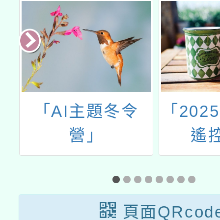
大
「AI主題冬令
「202
五
營」
遙
生
STE
與
成
頁面QRcod