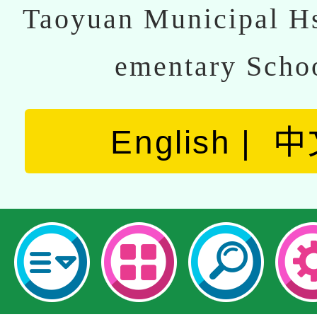
Taoyuan Municipal Hs
ementary Scho
English
中