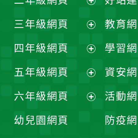
二年級網頁
好站連
開
展
三年級網頁
教育網
選
開
展
單
四年級網頁
學習網
選
開
展
單
五年級網頁
資安網
選
開
展
單
六年級網頁
活動網
選
開
展
單
幼兒園網頁
防疫網
選
開