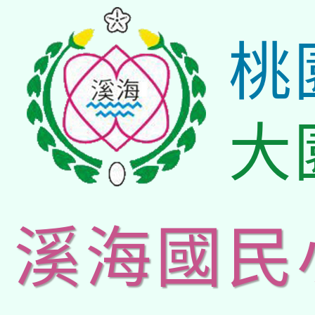
桃
大
溪海國民