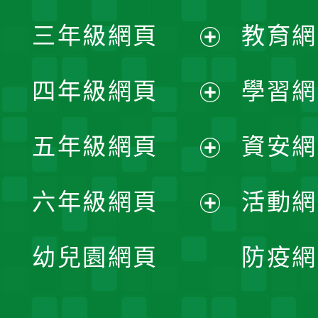
展
三年級網頁
教育網
選
開
展
單
四年級網頁
學習網
選
開
展
單
五年級網頁
資安網
選
開
展
單
六年級網頁
活動網
選
開
展
單
幼兒園網頁
防疫網
選
開
單
選