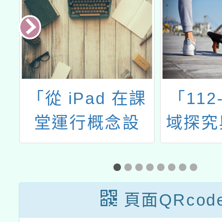
課
「112-2社會領
114
設
域探究與實作教
競賽
師增能研習-歷史
說、讀
學探究-探究與實
判
作如何促進歷史
頁面QRcod
思維的開展」