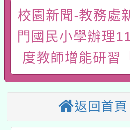
函轉國家教育研究院中心
國立臺灣師範大學辦理「1
校園新聞-教務處
轉知教育部國民及學前
原住民族教育政策研討
年度健康促進學校輔導
門國民小學辦理1
函轉國立臺灣師範大學
新北市政府教育局辦理「
族教育國際趨勢與發展
業成長研習」實施計畫
轉知有關國立成功大學
族語言臺北學習中心11
師專業成長研習實施計
度教師增能研習
教育部國民及學前教育署「
文教學共融平台-教案
「族語學習班」招生簡章
方素養工作坊新北場」
轉知經濟部水利署委託
年度COVID-19疫苗
件」活動簡章
115年8月22日(星期六)
業技術研究院辦理「11
接種對象擴大為「滿6
返回首頁
2026年桃園地景藝術
桃園市孔廟祈福系列活
用水績優單位及節水達
接種之民眾」措施，延長
「2026桃園藝術巡演
開 智慧啟航」
動」