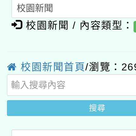
月28日止
轉知教育部國民及學前
關事宜
函轉國家教育研究院中心
國立臺灣師範大學辦理「1
校園新聞 / 內容類型：
轉知教育部國民及學前
原住民族教育政策研討
年度健康促進學校輔導
函轉國立臺灣師範大學
新北市政府教育局辦理「
族教育國際趨勢與發展
業成長研習」實施計畫
校園新聞首頁
/瀏覽：26
轉知有關國立成功大學
族語言臺北學習中心11
師專業成長研習實施計
教育部國民及學前教育署「
文教學共融平台-教案
「族語學習班」招生簡章
方素養工作坊新北場」
年度COVID-19疫苗
件」活動簡章
搜尋
接種對象擴大為「滿6
接種之民眾」措施，延長