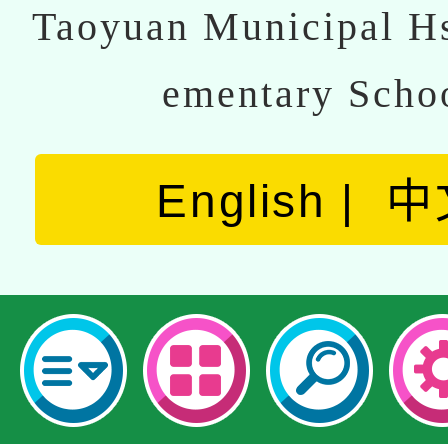
Taoyuan Municipal Hs
ementary Scho
English
中