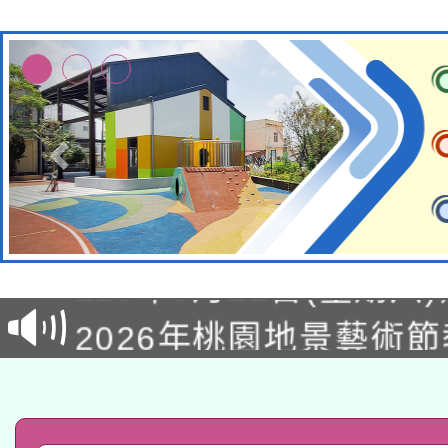
轉知經濟部水利署委託
115年8月22日(星期六)
業技術研究院辦理「11
2026年桃園地景藝術
桃園市孔廟祈福系列活
用水績優單位及節水達
「2026桃園藝術巡演
開 智慧啟航」
動」
轉知教育部國民及學前
關事宜