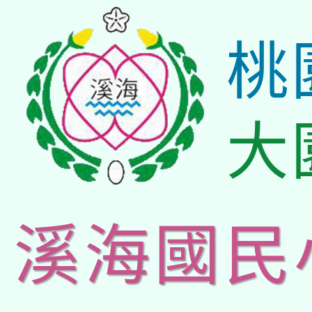
桃
大
溪海國民