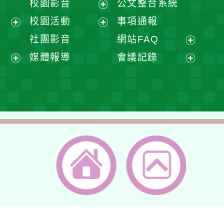
校園影音
公文整合系統
選
開
展
校園活動
事項通報
單
選
開
展
展
社團影音
網站FAQ
單
選
開
開
展
媒體報導
會議記錄
單
選
選
開
展
展
單
單
選
開
開
單
選
選
單
單
返回首頁
返回頂端