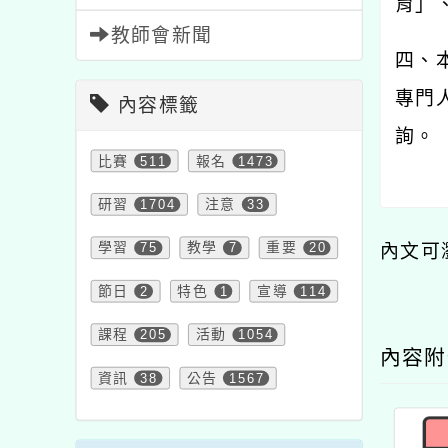
育」
教師會新聞
四、
專門
內容標籤
詢。
比賽
511
報名
1473
研習
1704
注意
33
學習
75
教學
7
重要
20
內文可
節日
2
特色
1
宣導
114
課程
205
活動
1054
內容
資訊
38
公告
1567