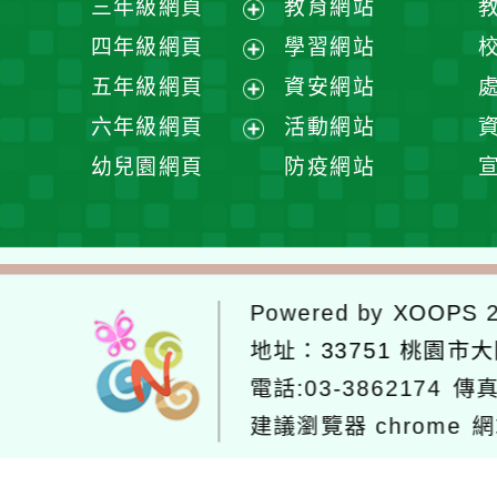
三年級網頁
教育網站
選
開
展
四年級網頁
學習網站
單
選
開
展
五年級網頁
資安網站
單
選
開
展
六年級網頁
活動網站
單
選
開
展
幼兒園網頁
防疫網站
單
選
開
單
選
單
Powered by
XOOPS
2
地址：
33751 桃園市
電話:03-3862174
傳真
建議瀏覽器 chrome
網
網站設計：
Neil網站設計