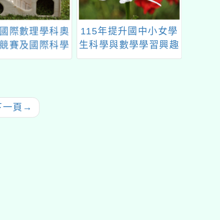
國際數理學科奧
115年提升國中小女學
國立臺
競賽及國際科學
生科學與數學學習興趣
JDM 
績優良學生升學
－教師增能工作坊
基地教
優待辦法」
下一頁
→