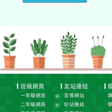
澳洲塔斯馬尼亞大學參訪
活動成果發表會」
班級網頁
友站連結
一年級網頁
宣導網站
展
二年級網頁
好站連結
開
展