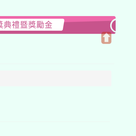
獎典禮暨獎勵金
開
啟
上
方
區
塊