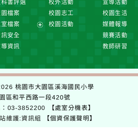
教科書評選
校外活動
宣導活動
選
開
校園檔案
校園志工
校園生活
單
選
處室檔案
校園活動
媒體報導
單
展
資訊安全
競賽活動
開
宣導資訊
教師研習
選
單
026
桃園市大園區溪海國民小學
大園區和平西路一段420號
：03-3852200
【處室分機表】
站維護:資訊組
【個資保護聲明】