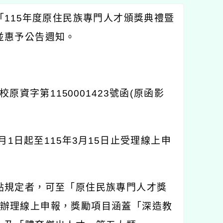
「
115
年度原住民族專門人才頒獎典禮暨
並惠予公告週知。
校原資字第
1150001423
號函
(
原函影
月
1
日起至
115
年
3
月
15
日止受理線上申
點規定者，可至「原住民族專門人才獎
辦理線上申報，獎勵項目涵蓋「深造教