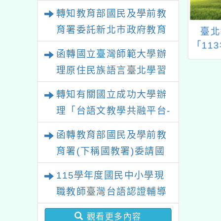
政策研討會「原住民族教
轉知教育部國民及學前教
育國際趨勢與發展」
育署委託新北市政府教育
113年度閱讀故
「2026科學創意機器
臺北
事志工培訓
人大賽」
「11
局辦理「115年度教師專
函轉國立臺灣師範大學辦
教學在
業成長研習實施計畫－夢
理原住民族語言臺北學習
的N次方素養工作坊新北
中心115年度第2期「族語
轉知有關國立成功大學辦
場」計畫
學習班」招生簡章及EDM
理「台語文教學共融平台-
教案暨教學示範徵件」活
函轉教育部國民及學前教
動簡章
育署(下稱國教署)委請國
立臺灣師範大學辦理
115學年度國民中小學現
「115年『青年百億海外
職教師臺灣台語認證輔導
圓夢基金計畫』海外翱翔
增能課程計畫
組G-4-6『健康學一下』
觀看更多內容