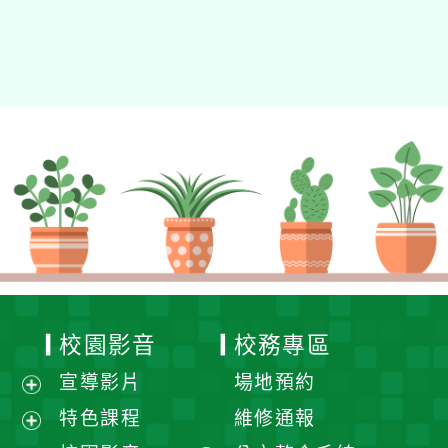
校園影音
校務專區
宣導影片
場地預約
展
特色課程
維修通報
開
展