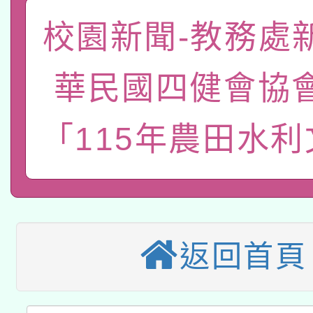
函轉國家教育研究院中心
國立臺灣師範大學辦理「1
校園新聞-教務處
轉知教育部國民及學前
原住民族教育政策研討
年度健康促進學校輔導
華民國四健會協
函轉國立臺灣師範大學
新北市政府教育局辦理「
族教育國際趨勢與發展
業成長研習」實施計畫
轉知有關國立成功大學
「115年農田水
族語言臺北學習中心11
師專業成長研習實施計
教育部國民及學前教育署「
文教學共融平台-教案
「族語學習班」招生簡章
方素養工作坊新北場」
轉知經濟部水利署委託
年度COVID-19疫苗
件」活動簡章
115年8月22日(星期六)
業技術研究院辦理「11
接種對象擴大為「滿6
返回首頁
2026年桃園地景藝術
桃園市孔廟祈福系列活
用水績優單位及節水達
接種之民眾」措施，延長
「2026桃園藝術巡演