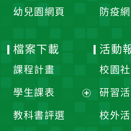
展
單
幼兒園網頁
防疫網
選
開
單
選
檔案下載
活動
單
課程計畫
校園社
學生課表
研習活
展
教科書評選
校外活
開