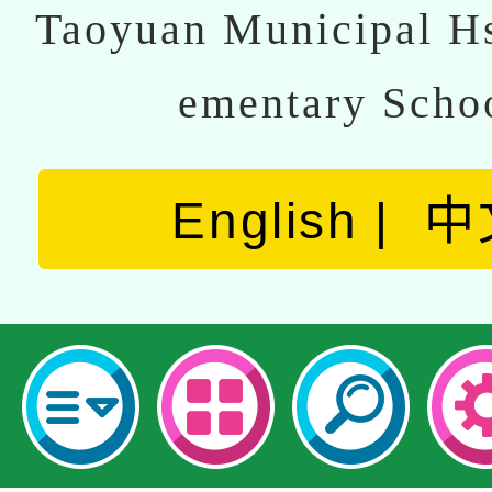
Taoyuan Municipal Hs
ementary Scho
English
中