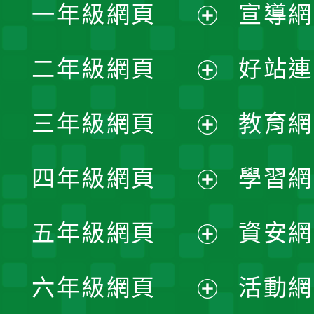
一年級網頁
宣導網
展
二年級網頁
好站連
開
展
三年級網頁
教育網
選
開
展
單
四年級網頁
學習網
選
開
展
單
五年級網頁
資安網
選
開
展
單
六年級網頁
活動網
選
開