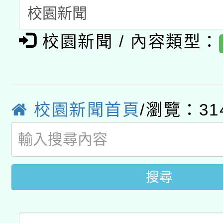
開 智慧啟航」
動」
月28日止
轉知教育部國民及學前
關事宜
校園新聞 / 內容類型：
函轉國家教育研究院中心
國立臺灣師範大學辦理「1
轉知教育部國民及學前
原住民族教育政策研討
年度健康促進學校輔導
函轉國立臺灣師範大學
新北市政府教育局辦理「
族教育國際趨勢與發展
業成長研習」實施計畫
校園新聞首頁
/瀏覽：31
轉知有關國立成功大學
族語言臺北學習中心11
師專業成長研習實施計
教育部國民及學前教育署「
文教學共融平台-教案
「族語學習班」招生簡章
方素養工作坊新北場」
年度COVID-19疫苗
件」活動簡章
搜尋
接種對象擴大為「滿6