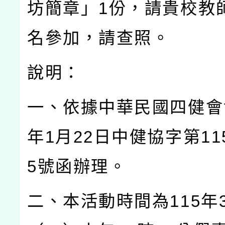
坊簡章」
1
份，請貴校教
名參加，請查照。
說明：
一、依據中華民國四健會
年
1
月
22
日中健協字第
11
5
號函辦理。
二、本活動時間為
115
年