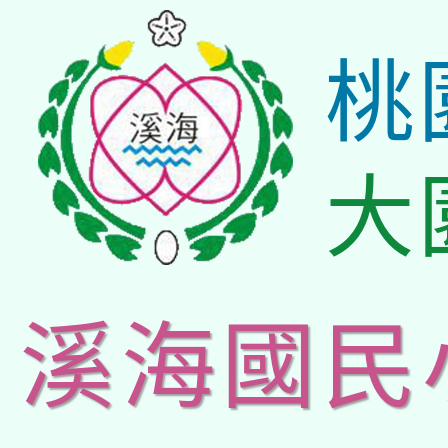
桃
大
溪海國民