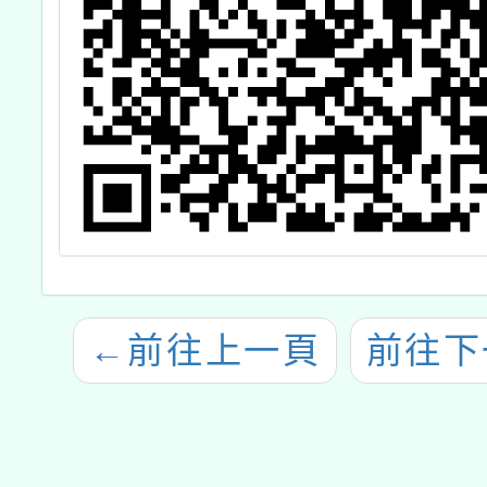
←
前往上一頁
前往下