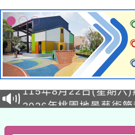
轉知經濟部水利署委託
115年8月22日(星期六)
業技術研究院辦理「11
2026年桃園地景藝術
桃園市孔廟祈福系列活
用水績優單位及節水達
「2026桃園藝術巡演
開 智慧啟航」
動」
轉知教育部國民及學前
關事宜