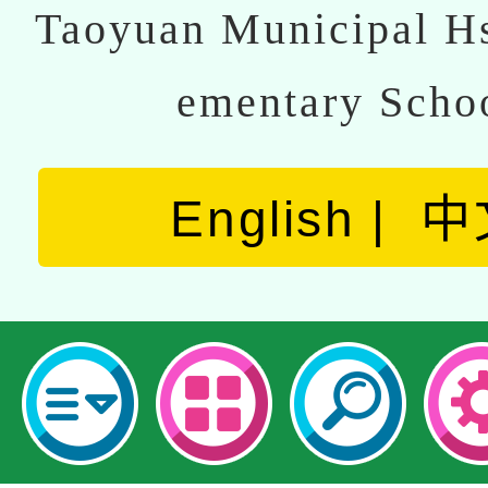
Taoyuan Municipal Hs
ementary Scho
English
中