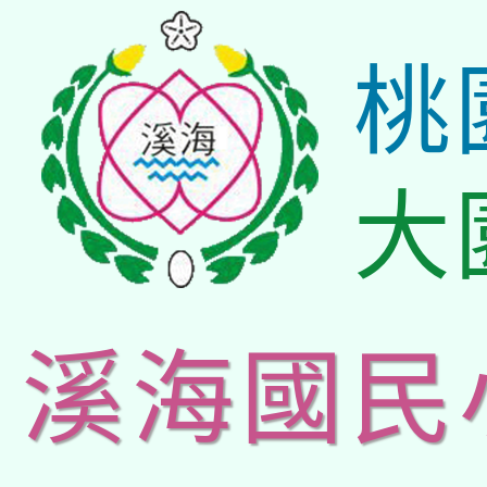
桃
大
溪海國民