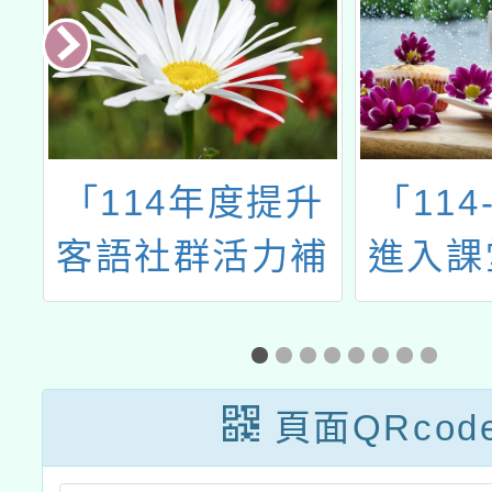
提升
「114-2當遊戲
「
力補
進入課堂：互動
了
-客語
式教學設計實作
位
」之
(不分科)」實施
證班
計畫
頁面QRcod