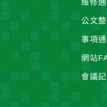
維修通
公文整
事項通
網站F
會議記