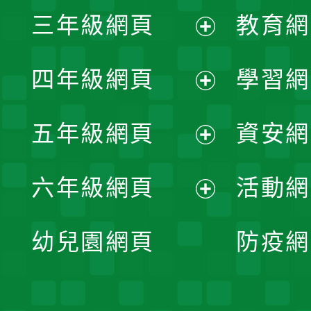
展
三年級網頁
教育網
選
開
展
單
四年級網頁
學習網
選
開
展
單
五年級網頁
資安網
選
開
展
單
六年級網頁
活動網
選
開
展
單
幼兒園網頁
防疫網
選
開
單
選