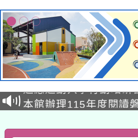
本校115學年度第2次
適應運動共學行動站研
招甄選結果公告(無人
本館辦理115年度閱讀
招)
科技賦能─人工智慧(AI
暨閱讀推動專業研習
A3數位素養講師名單
礎課程