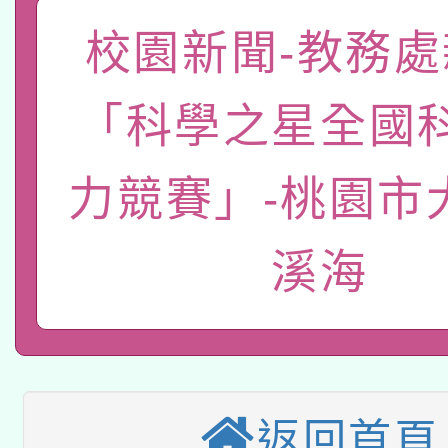
「數位內容與教學軟體線
校園新聞-教務處
有關大陸委員會函釋公
pilot」
「科學之星全國
轉知經濟部水利署委託
薪期間赴陸應申請許可
115年8月22日(星期六)
業技術研究院辦理「11
力競賽」-桃園市
2026年桃園地景藝術
桃園市孔廟祈福系列活
用水績優單位及節水達
溪海
本校115學年度第2次
開 智慧啟航」
動」
適應運動共學行動站研
招甄選結果公告(無人
本館辦理115年度閱讀
招)
科技賦能─人工智慧(AI
暨閱讀推動專業研習
返回首頁