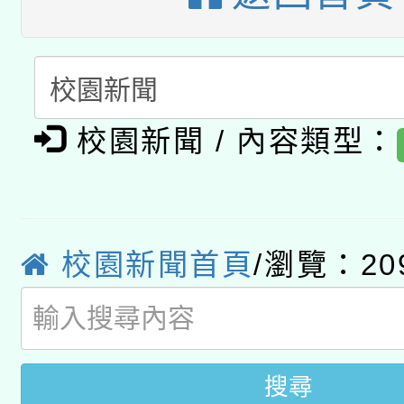
A3數位素養講師名單
礎課程
「數位內容與教學軟體線
有關大陸委員會函釋公
pilot」
校園新聞 / 內容類型：
轉知經濟部水利署委託
薪期間赴陸應申請許可
115年8月22日(星期六)
業技術研究院辦理「11
2026年桃園地景藝術
桃園市孔廟祈福系列活
用水績優單位及節水達
校園新聞首頁
/瀏覽：20
開 智慧啟航」
動」
搜尋