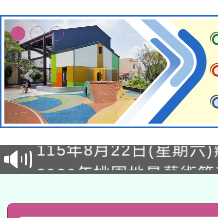
轉知經濟部水利署委託
115年8月22日(星期六)
業技術研究院辦理「11
2026年桃園地景藝術
桃園市孔廟祈福系列活
用水績優單位及節水達
「2026桃園藝術巡演
開 智慧啟航」
動」
轉知教育部國民及學前