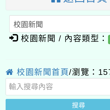
開 智慧啟航」
動」
月28日止
轉知教育部國民及學前
關事宜
函轉國家教育研究院中心
國立臺灣師範大學辦理「1
轉知教育部國民及學前
原住民族教育政策研討
校園新聞 / 內容類型：
年度健康促進學校輔導
函轉國立臺灣師範大學
新北市政府教育局辦理「
族教育國際趨勢與發展
業成長研習」實施計畫
轉知有關國立成功大學
族語言臺北學習中心11
師專業成長研習實施計
校園新聞首頁
/瀏覽：15
教育部國民及學前教育署「
文教學共融平台-教案
「族語學習班」招生簡章
方素養工作坊新北場」
年度COVID-19疫苗
件」活動簡章
接種對象擴大為「滿6
搜尋