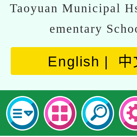
Taoyuan Municipal Hs
ementary Scho
English
中