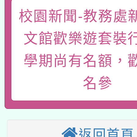
關事宜
函轉國家教育研究院中心
校園新聞-教務處
國立臺灣師範大學辦理「1
轉知教育部國民及學前
原住民族教育政策研討
年度健康促進學校輔導
文館歡樂遊套裝
函轉國立臺灣師範大學
新北市政府教育局辦理「
族教育國際趨勢與發展
業成長研習」實施計畫
學期尚有名額，
轉知有關國立成功大學
族語言臺北學習中心11
師專業成長研習實施計
教育部國民及學前教育署「
文教學共融平台-教案
「族語學習班」招生簡章
方素養工作坊新北場」
名參
轉知經濟部水利署委託
年度COVID-19疫苗
件」活動簡章
115年8月22日(星期六)
業技術研究院辦理「11
接種對象擴大為「滿6
2026年桃園地景藝術
桃園市孔廟祈福系列活
用水績優單位及節水達
接種之民眾」措施，延長
返回首頁
「2026桃園藝術巡演