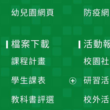
展
單
幼兒園網頁
防疫網
選
開
單
選
檔案下載
活動
單
課程計畫
校園社
學生課表
研習活
展
教科書評選
校外活
開