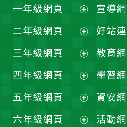
一年級網頁
宣導網
展
二年級網頁
好站連
開
展
三年級網頁
教育網
選
開
展
單
四年級網頁
學習網
選
開
展
單
五年級網頁
資安網
選
開
展
單
六年級網頁
活動網
選
開