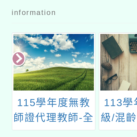
information
進
115學年度無教
113
師證代理教師-全
級/混
課
國共學團計畫」
公開觀