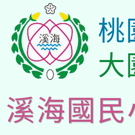
桃
大
溪海國民