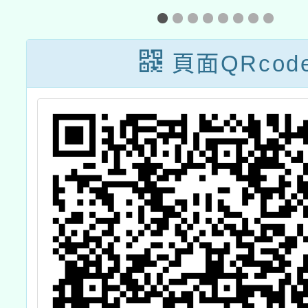
員
例研討
訓
頁面QRcod
程