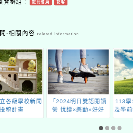
瀏覽群組：
註冊會員
訪客
聞-相關內容
related information
立各級學校新聞
「2024明日雙語閱讀
113
投稿計畫
營 悅讀×樂動×好好
及學前
玩」活動，延長報名日
中小學
期至113年06月28日