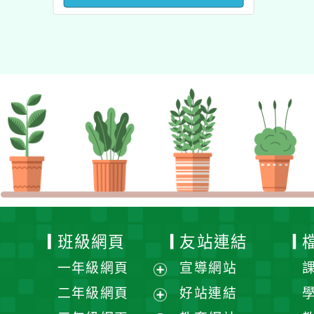
澳洲塔斯馬尼亞大學參訪
活動成果發表會」
班級網頁
友站連結
一年級網頁
宣導網站
展
二年級網頁
好站連結
開
展