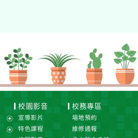
校園影音
校務專區
宣導影片
場地預約
展
特色課程
維修通報
開
展