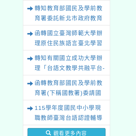
政策研討會「原住民族教
轉知教育部國民及學前教
育國際趨勢與發展」
育署委託新北市政府教育
局辦理「115年度教師專
函轉國立臺灣師範大學辦
業成長研習實施計畫－夢
理原住民族語言臺北學習
的N次方素養工作坊新北
中心115年度第2期「族語
轉知有關國立成功大學辦
場」計畫
學習班」招生簡章及EDM
理「台語文教學共融平台-
教案暨教學示範徵件」活
函轉教育部國民及學前教
動簡章
育署(下稱國教署)委請國
立臺灣師範大學辦理
115學年度國民中小學現
「115年『青年百億海外
職教師臺灣台語認證輔導
圓夢基金計畫』海外翱翔
增能課程計畫
組G-4-6『健康學一下』
觀看更多內容