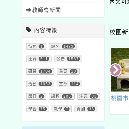
內文可
教師會新聞
內容標籤
校園新
特色
1
報名
1473
比賽
511
公告
1567
研習
1704
重要
20
活動
1053
宣導
114
節日
2
課程
205
注意
33
國民及學前教育
國立公共資訊圖書館提
桃園市
下簡稱國教署）
供線上或到校等免費數
學習
75
教學
7
資訊
38
立臺南大學結合
位資源研習課程一案。
育及文化場館資