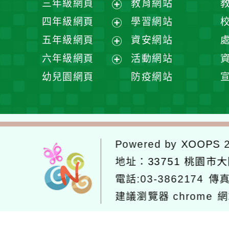
三年級網頁
教育網站
選
開
展
四年級網頁
學習網站
單
選
開
展
五年級網頁
資安網站
單
選
開
展
六年級網頁
活動網站
單
選
開
展
幼兒園網頁
防疫網站
單
選
開
單
選
單
Powered by
XOOPS
2
地址：
33751 桃園市
電話:03-3862174
傳真
建議瀏覽器 chrome
網
網站設計：
Neil網站設計