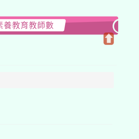
素養教育教師數
開
啟
上
方
區
塊