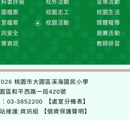
教科書評選
校外活動
宣導活動
選
開
校園檔案
校園志工
校園生活
單
選
處室檔案
校園活動
媒體報導
單
展
資訊安全
競賽活動
開
宣導資訊
教師研習
選
單
026
桃園市大園區溪海國民小學
大園區和平西路一段420號
：03-3852200
【處室分機表】
站維護:資訊組
【個資保護聲明】