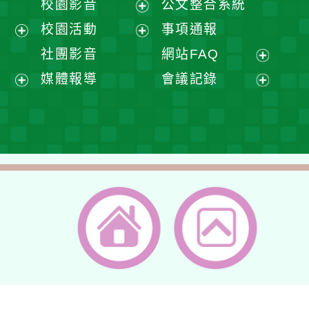
校園影音
公文整合系統
選
開
展
校園活動
事項通報
單
選
開
展
展
社團影音
網站FAQ
單
選
開
開
展
媒體報導
會議記錄
單
選
選
開
展
展
單
單
選
開
開
單
選
選
單
單
返回首頁
返回頂端