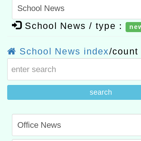
t」
有關大陸委員會函釋公務
School News / type：
ne
赴陸應申請許可一案
轉知經濟部水利署委託財
研究院辦理「115年表揚
115年8月22日(星期六)辦
School News index
/coun
位及節水達人選拔活動」
市孔廟祈福系列活動—儒門
2026年桃園地景藝術節教
航」
search