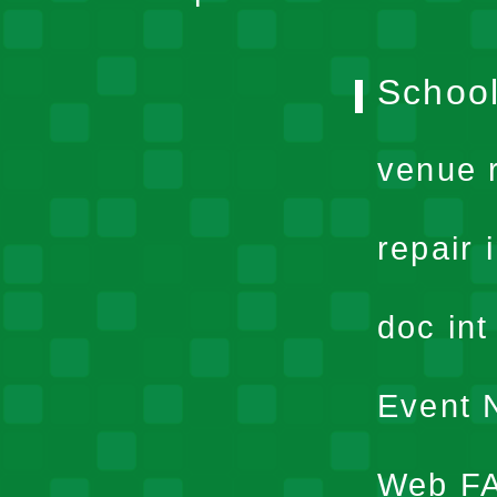
School
venue 
repair 
doc in
Event N
Web F