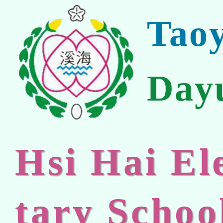
Tao
Day
Hsi Hai E
tary Schoo