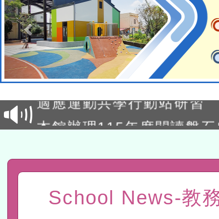
本校115學年度第2次代理
結果公告(無人報名，續辦
適應運動共學行動站研習
本館辦理115年度閱讀磐
讀推動專業研習
科技賦能─人工智慧(AI)
程
A3數位素養講師名單
「數位內容與教學軟體線上課程
School News-
t」
有關大陸委員會函釋公務