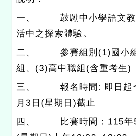
一、
鼓勵中小學語文
活中之探索體驗。
二、
參賽組別
(1)
國小
組、
(3)
高中職組
(
含重考生
)
三、
報名時間
:
即日起
月
3
日
(
星期日
)
截止
四、
比賽時間：
115
年