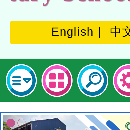
English
中