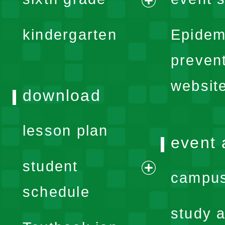
menu
expand
kindergarten
Epidem
menu
preven
websit
download
lesson plan
event 
student
campus
expand
schedule
menu
study a