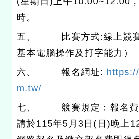
(
星期日
)
上午
10:00~12:00
時。
五、
比賽方式
:
線上競
基本電腦操作及打字能力）
六、
報名網址
:
https:/
m.tw/
七、
競賽規定：報名
請於
115
年
5
月
3
日
(
日
)
晚上
1