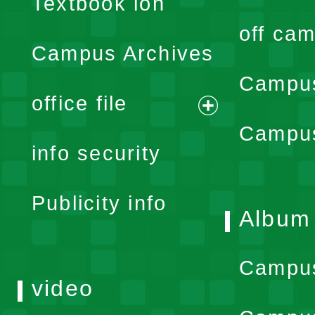
Textbook ion
off cam
Campus Archives
Campus
office file
expand
Campus
info security
menu
Publicity info
Album
Campu
video