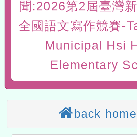
聞:2026第2屆臺灣
赴陸應申請許可一案
轉知經濟部水利署委託財
全國語文寫作競賽-Ta
研究院辦理「115年表揚
115年8月22日(星期六)辦
Municipal Hsi 
位及節水達人選拔活動」
市孔廟祈福系列活動—儒門
2026年桃園地景藝術節教
航」
本校115學年度第2次代理
Elementary S
結果公告(無人報名，續辦
適應運動共學行動站研習
本館辦理115年度閱讀磐
讀推動專業研習
科技賦能─人工智慧(AI)
back home
程
A3數位素養講師名單
「數位內容與教學軟體線上課程