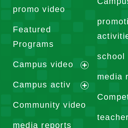
Campus
promo video
promot
Featured
activiti
Programs
school 
Campus video
expand
media 
Campus activ
menu
expand
Compet
Community video
menu
teache
media reports