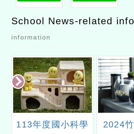
School News-related inf
information
樂
113年度國小科學
2024