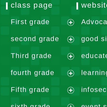
class page
websit
First grade
Advoca
expand
second grade
good si
menu
expand
Third grade
educat
menu
expand
fourth grade
learnin
menu
expand
Fifth grade
infose
menu
expand
sixth grade
event s