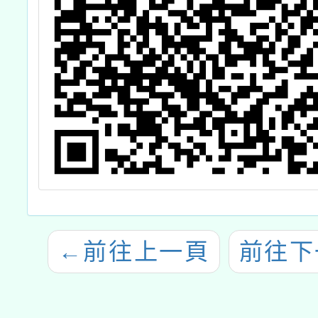
←
前往上一頁
前往下