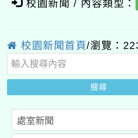
年度健康促進學校輔導
校園新聞 / 內容類型：
函轉國立臺灣師範大學
新北市政府教育局辦理「
族教育國際趨勢與發展
業成長研習」實施計畫
轉知有關國立成功大學
族語言臺北學習中心11
師專業成長研習實施計
教育部國民及學前教育署「
校園新聞首頁
/瀏覽：22
文教學共融平台-教案
「族語學習班」招生簡章
方素養工作坊新北場」
年度COVID-19疫苗
件」活動簡章
接種對象擴大為「滿6
搜尋
接種之民眾」措施，延長
月28日止