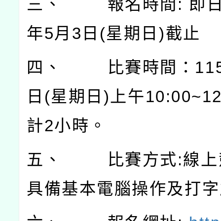
三、
報名時間
:
即
年
5
月
3
日
(
星期日
)
截止
四、
比賽時間：
11
日
(
星期日
)
上午
10:00~12
計
2
小時。
五、
比賽方式
:
線上
具備基本電腦操作及打字