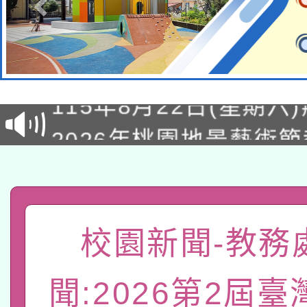
轉知經濟部水利署委託
115年8月22日(星期六)
業技術研究院辦理「11
2026年桃園地景藝術
桃園市孔廟祈福系列活
用水績優單位及節水達
「2026桃園藝術巡演
開 智慧啟航」
動」
轉知教育部國民及學前
關事宜
函轉國家教育研究院中心
國立臺灣師範大學辦理「1
校園新聞-教務
轉知教育部國民及學前
原住民族教育政策研討
年度健康促進學校輔導
聞:2026第2屆
函轉國立臺灣師範大學
新北市政府教育局辦理「