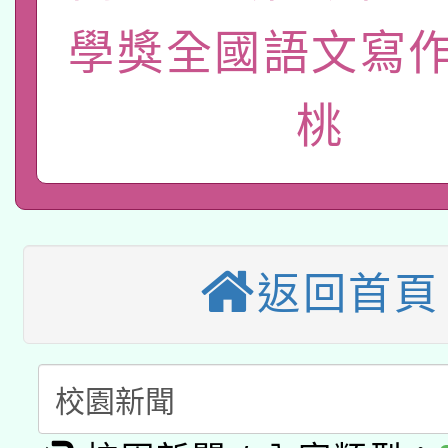
族教育國際趨勢與發展
業成長研習」實施計畫
轉知有關國立成功大學
學獎全國語文寫作
族語言臺北學習中心11
師專業成長研習實施計
教育部國民及學前教育署「
文教學共融平台-教案
「族語學習班」招生簡章
方素養工作坊新北場」
桃
轉知經濟部水利署委託
年度COVID-19疫苗
件」活動簡章
115年8月22日(星期六)
業技術研究院辦理「11
接種對象擴大為「滿6
2026年桃園地景藝術
桃園市孔廟祈福系列活
用水績優單位及節水達
接種之民眾」措施，延長
返回首頁
「2026桃園藝術巡演
開 智慧啟航」
動」
月28日止
轉知教育部國民及學前
關事宜
函轉國家教育研究院中心
國立臺灣師範大學辦理「1
轉知教育部國民及學前
原住民族教育政策研討