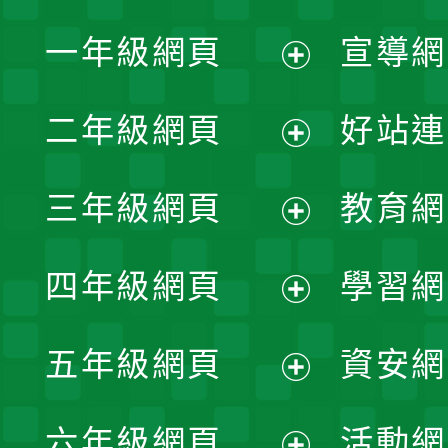
一年級網頁
宣導網
展
二年級網頁
好站連
開
展
三年級網頁
教育網
選
開
展
單
四年級網頁
學習網
選
開
展
單
五年級網頁
資安網
選
開
展
單
六年級網頁
活動網
選