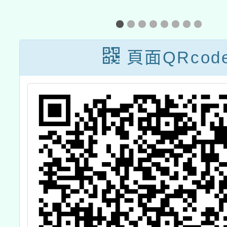
暨
教學活動資源介
享工作
紹」
原教～
米！－
頁面QRcod
活趣 