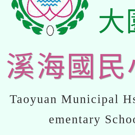
大
溪海國民
Taoyuan Municipal Hs
ementary Scho