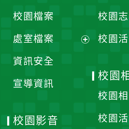
開
校園檔案
校園志
選
單
處室檔案
校園活
展
資訊安全
開
校園
宣導資訊
選
校園相
單
校園活
校園影音