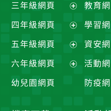
三年級網頁
教育網
選
開
展
單
四年級網頁
學習網
選
開
展
單
五年級網頁
資安網
選
開
展
單
六年級網頁
活動網
選
開
展
單
幼兒園網頁
防疫網
選
開
單
選