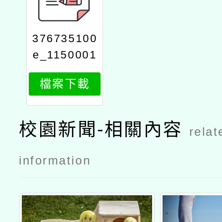
376735100
e_1150001
635_attach
檔案下載
1
校園新聞-相關內容
relat
information