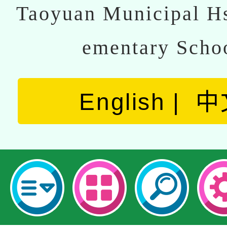
Taoyuan Municipal Hs
ementary Scho
English
中