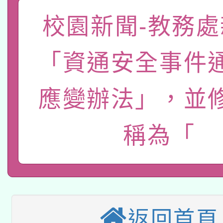
pilot」
轉知經濟部水利署委託
校園新聞-教務處
薪期間赴陸應申請許可
115年8月22日(星期六)
業技術研究院辦理「11
「資通安全事件
2026年桃園地景藝術
桃園市孔廟祈福系列活
用水績優單位及節水達
應變辦法」，並
「2026桃園藝術巡演
開 智慧啟航」
動」
轉知教育部國民及學前
關事宜
稱為「
本館辦理115年度閱讀
國立臺灣師範大學辦理「1
科技賦能─人工智慧(AI
暨閱讀推動專業研習
年度健康促進學校輔導
A3數位素養講師名單
礎課程
業成長研習」實施計畫
返回首頁
「數位內容與教學軟體線