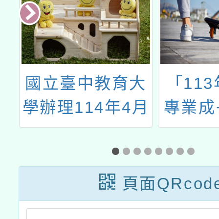
自
國立臺中教育大
「11
中
學辦理114年4月
專業成
三
至6月「原住民
施計畫
課
族教育師資修習
方素養
原住民族文化及
北
頁面QRcod
多元文化教育」