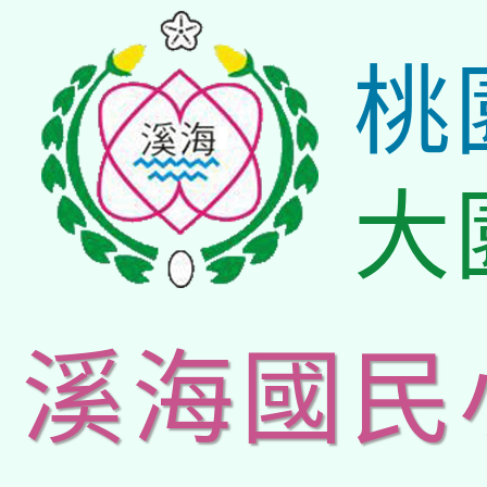
桃
大
溪海國民