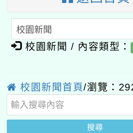
有關大陸委員會函釋公
pilot」
轉知經濟部水利署委託
薪期間赴陸應申請許可
115年8月22日(星期六)
業技術研究院辦理「11
校園新聞 / 內容類型：
2026年桃園地景藝術
桃園市孔廟祈福系列活
用水績優單位及節水達
「2026桃園藝術巡演
開 智慧啟航」
動」
校園新聞首頁
/瀏覽：29
轉知教育部國民及學前
關事宜
國立臺灣師範大學辦理「1
年度健康促進學校輔導
搜尋