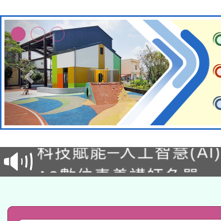
本館辦理115年度閱讀
科技賦能─人工智慧(AI
暨閱讀推動專業研習
A3數位素養講師名單
礎課程
「數位內容與教學軟體線
有關大陸委員會函釋公