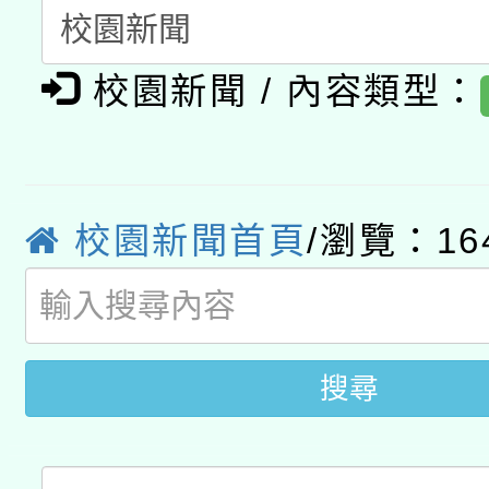
有關大陸委員會函釋公
pilot」
校園新聞 / 內容類型：
轉知經濟部水利署委託
薪期間赴陸應申請許可
115年8月22日(星期六)
業技術研究院辦理「11
2026年桃園地景藝術
桃園市孔廟祈福系列活
用水績優單位及節水達
校園新聞首頁
/瀏覽：16
「2026桃園藝術巡演
開 智慧啟航」
動」
轉知教育部國民及學前
關事宜
國立臺灣師範大學辦理「1
搜尋
年度健康促進學校輔導