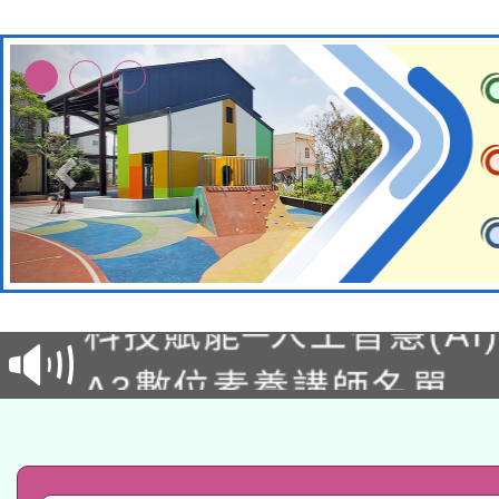
本館辦理115年度閱讀
科技賦能─人工智慧(AI
暨閱讀推動專業研習
A3數位素養講師名單
礎課程
「數位內容與教學軟體線
有關大陸委員會函釋公
pilot」