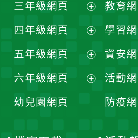
三年級網頁
教育網
選
開
展
單
四年級網頁
學習網
選
開
展
單
五年級網頁
資安網
選
開
展
單
六年級網頁
活動網
選
開
展
單
幼兒園網頁
防疫網
選
開
單
選