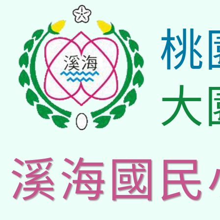
桃
大
溪海國民