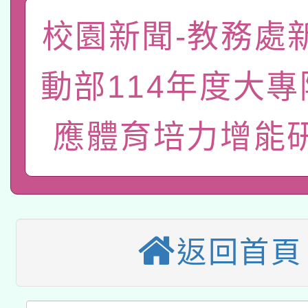
轉知經濟部水利署委託
薪期間赴陸應申請許可
校園新聞-教務處
115年8月22日(星期六)
業技術研究院辦理「11
動部114年度大
2026年桃園地景藝術
桃園市孔廟祈福系列活
用水績優單位及節水達
「2026桃園藝術巡演
應體育培力增能
開 智慧啟航」
動」
轉知教育部國民及學前
關事宜
本館辦理115年度閱讀
國立臺灣師範大學辦理「1
科技賦能─人工智慧(AI
暨閱讀推動專業研習
年度健康促進學校輔導
返回首頁
A3數位素養講師名單
礎課程
業成長研習」實施計畫
「數位內容與教學軟體線