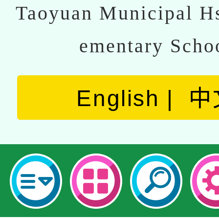
Taoyuan Municipal Hs
ementary Scho
English
中