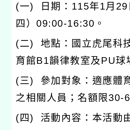
(
一
)
日期：
115
年
1
月
29
四）
09:00-16:30
。
(
二
)
地點：國立虎尾科
育館
B1
韻律教室及
PU
球
(
三
)
參加對象：適應體
之相關人員；名額限
30-
(
四
)
活動內容：本活動