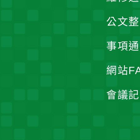
公文整
事項通
網站F
會議記