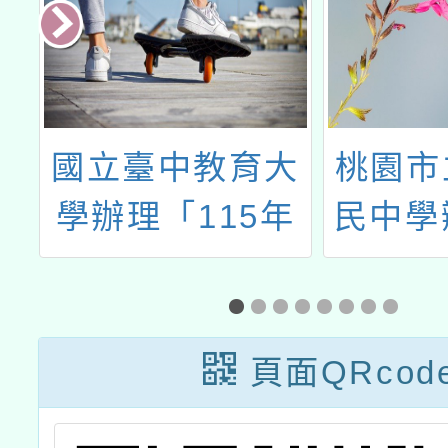
堂
國立臺中教育大
桃園市
家
學辦理「115年
民中學辦
度教師專業成長
學年度
課
研習—「夢的N
習路線
習
次方」實踐家論
研習—
頁面QRcod
壇（中區臺中
「生態