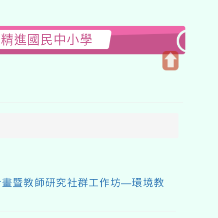
「精進國民中小學
開
啟
上
方
區
塊
計畫暨教師研究社群工作坊—環境教