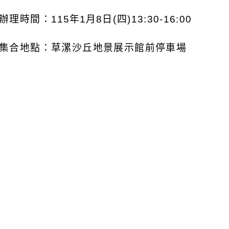
辦理時間：
115
年
1
月
8
日
(
四
)13:30-16:00
集合地點：草漯沙丘地景展示館前停車場
參加對象：本市國教輔導團員及學校教師。
請參加之輔導員及教師，於
115
年
1
月
7
日（三）中
00007-251200002
。
請准予參加之教師或輔導團員在課務自理的原則下
旅費由輔導團相關經費支應。