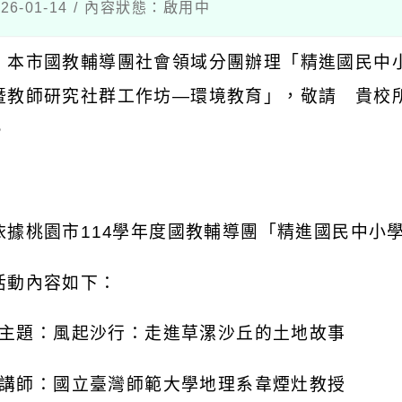
6-01-14 / 內容狀態：啟用中
：本市國教輔導團社會領域分團辦理「精進國民中
暨教師研究社群工作坊
—
環境教育」，敬請 貴校
。
：
依據桃園市
114
學年度國教輔導團「精進國民中小
活動內容如下：
主題：風起沙行：走進草漯沙丘的土地故事
講師：國立臺灣師範大學地理系韋煙灶教授