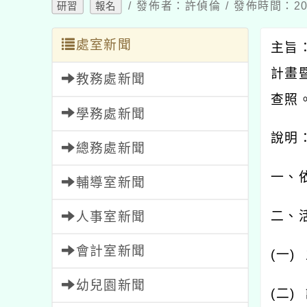
/ 發佈者：許偵倫 / 發佈時間：202
研習
報名
處室新聞
主旨
計畫
教務處新聞
查照
學務處新聞
說明
總務處新聞
一、
輔導室新聞
二、
人事室新聞
會計室新聞
(
一
)
幼兒園新聞
(
二
)