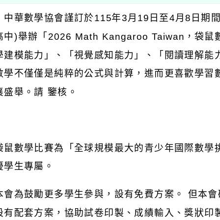
：中華數學協會謹訂於
115
年
3
月
19
日至
4
月
8
日期
高中
)
舉辦「
2026 Math Kangaroo Taiwan
，袋鼠
學建模能力」、「視覺感知能力」、「閱讀理解能
數學不僅僅是純粹的公式與計算，進而更喜歡學習
襄盛舉。請
鑒核。
：
袋鼠數學比賽為「全球規模最大的青少年國際數學
優學生專屬。
本會為鼓勵更多學生參與，設有免費方案。
但本會
設有配套方案，協助試卷印製、成績輸入、獎狀印