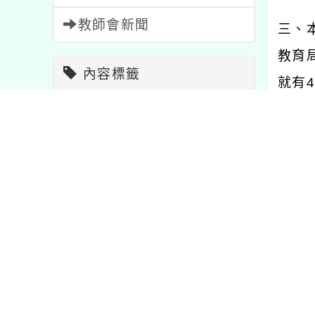
教師會新聞
三、
教育
內容標籤
就有
4
節日
2
宣導
114
研習
1706
教學
7
內文可
比賽
511
注意
33
活動
1054
資訊
38
公告
1572
重要
20
內容
特色
1
學習
75
課程
205
報名
1473