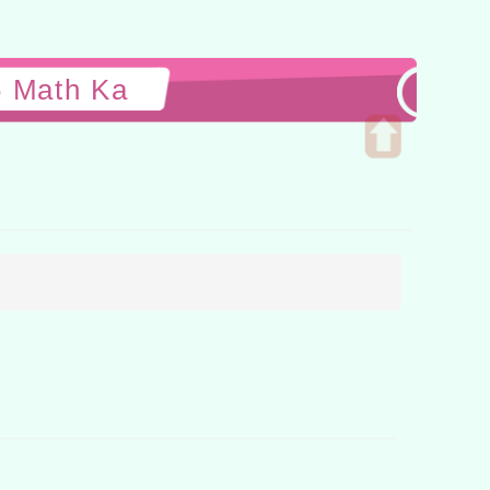
ath Ka
開
啟
上
方
區
塊