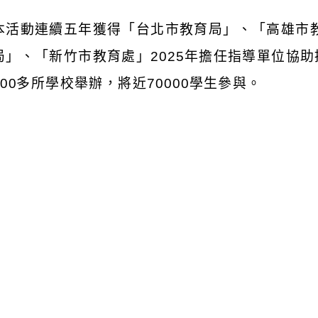
本活動連續五年獲得「台北市教育局」、「高雄市
局」、「新竹市教育處」
2025
年擔任指導單位協助
00
多所學校舉辦，將近
70000
學生參與。
瀏覽群組：
註冊會員
訪客
附件下載
Download attachment