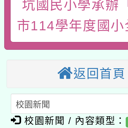
坑國民小學承辦
轉知經濟部水利署委託
薪期間赴陸應申請許可
115年8月22日(星期六)
業技術研究院辦理「11
市114學年度國
2026年桃園地景藝術
桃園市孔廟祈福系列活
用水績優單位及節水達
本校115學年度第2次
開 智慧啟航」
動」
適應運動共學行動站研
招甄選結果公告(無人
返回首頁
本館辦理115年度閱讀
招)
科技賦能─人工智慧(AI
暨閱讀推動專業研習
A3數位素養講師名單
礎課程
「數位內容與教學軟體線
校園新聞 / 內容類型：