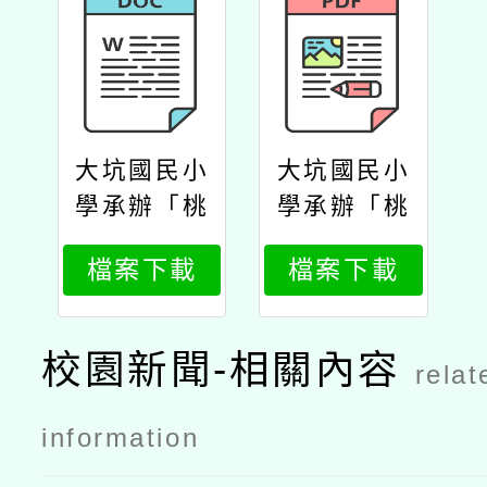
大坑國民小
大坑國民小
學承辦「桃
學承辦「桃
園市114學
園市114學
檔案下載
檔案下載
年度國小全
年度國小全
英語教學核
英語教學核
心素養導向
心素養導向
校園新聞-相關內容
relat
優良教案徵
優良教案徵
選計畫」
選計畫」公
information
文