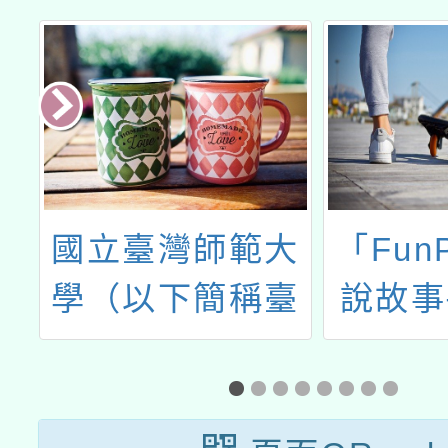
日
國立臺灣師範大
「Fun
0
學（以下簡稱臺
說故事
教
師大）辦理114
本創
動
年「中小學雙語
教學在職教師增