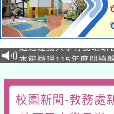
本校115學年度第2次
適應運動共學行動站研
招甄選結果公告(無人
本館辦理115年度閱讀
招)
科技賦能─人工智慧(AI
暨閱讀推動專業研習
A3數位素養講師名單
礎課程
「數位內容與教學軟體線
校園新聞-教務處
有關大陸委員會函釋公
pilot」