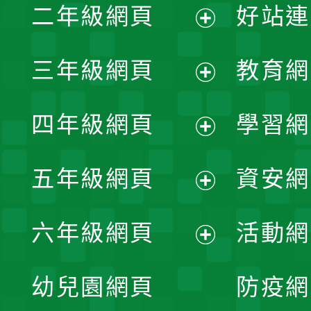
二年級網頁
好站連
開
展
三年級網頁
教育網
選
開
展
單
四年級網頁
學習網
選
開
展
單
五年級網頁
資安網
選
開
展
單
六年級網頁
活動網
選
開
展
單
幼兒園網頁
防疫網
選
開