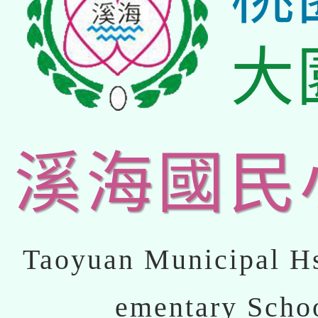
大
溪海國民
Taoyuan Municipal Hs
ementary Scho