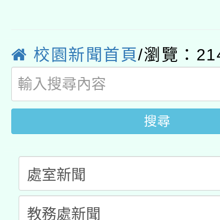
有關大陸委員會函釋公
pilot」
轉知經濟部水利署委託
薪期間赴陸應申請許可
校園新聞首頁
/瀏覽：21
115年8月22日(星期六)
業技術研究院辦理「11
2026年桃園地景藝術
桃園市孔廟祈福系列活
用水績優單位及節水達
開 智慧啟航」
動」
搜尋