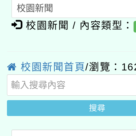
開 智慧啟航」
動」
月28日止
轉知教育部國民及學前
關事宜
校園新聞 / 內容類型：
函轉國家教育研究院中心
國立臺灣師範大學辦理「1
轉知教育部國民及學前
原住民族教育政策研討
年度健康促進學校輔導
函轉國立臺灣師範大學
新北市政府教育局辦理「
族教育國際趨勢與發展
業成長研習」實施計畫
校園新聞首頁
/瀏覽：16
轉知有關國立成功大學
族語言臺北學習中心11
師專業成長研習實施計
教育部國民及學前教育署「
文教學共融平台-教案
「族語學習班」招生簡章
方素養工作坊新北場」
年度COVID-19疫苗
件」活動簡章
搜尋
接種對象擴大為「滿6