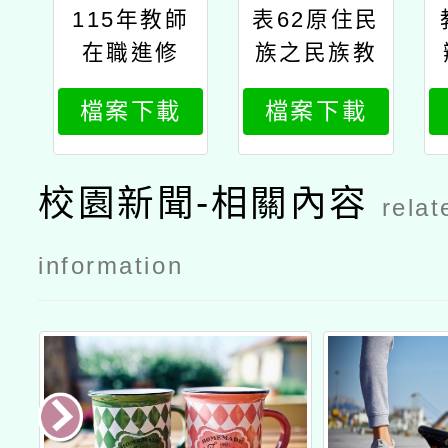
115年教師
表62原住民
在職進修
族之民族教
「原住民族
育次專長課
檔案下載
檔案下載
之民族教育
程架構及核
次專長進修
心內容表
學分班」需
校園新聞-相關內容
relat
求及薦送表
information