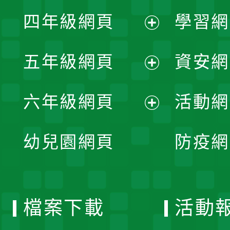
展
單
四年級網頁
學習網
選
開
展
單
五年級網頁
資安網
選
開
展
單
六年級網頁
活動網
選
開
展
單
幼兒園網頁
防疫網
選
開
單
選
檔案下載
活動
單