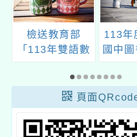
土
檢送教育部
113
課
「113年雙語數
國中圖
設
位學伴計畫」國
推動教
果
民中小學實施計
練—
間
畫徵件說明會議
（
頁面QRcod
程一案