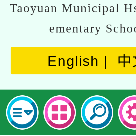
Taoyuan Municipal Hs
ementary Scho
English
中