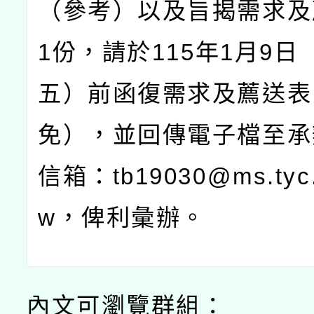
（參考）以及旨揭需求及
1
份，請於
115
年
1
月
9
日
五）前函復需求及薦送表
免），並回傳電子檔至承
信箱：
tb19030@ms.tyc.
w
，俾利彙辦。
內文可瀏覽群組：