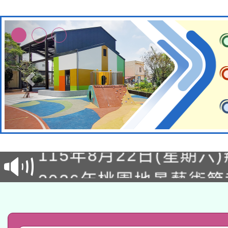
轉知經濟部水利署委託
115年8月22日(星期六)
業技術研究院辦理「11
2026年桃園地景藝術
桃園市孔廟祈福系列活
用水績優單位及節水達
「2026桃園藝術巡演
開 智慧啟航」
動」
轉知教育部國民及學前
關事宜