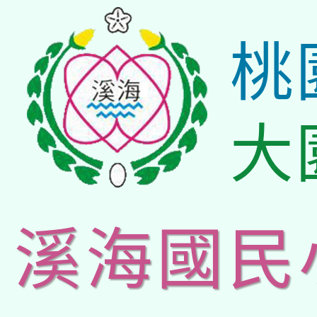
桃
大
溪海國民