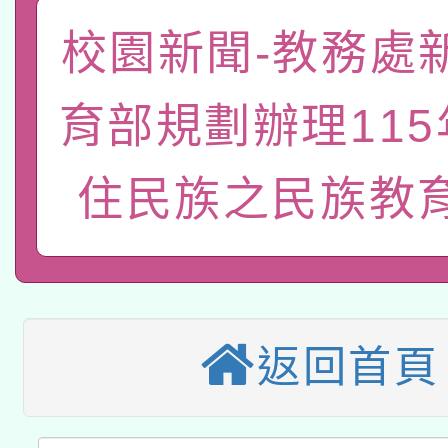
函轉國家教育研究院中心
國立臺灣師範大學辦理「1
校園新聞-教務處
轉知教育部國民及學前
原住民族教育政策研討
年度健康促進學校輔導
育部規劃辦理11
函轉國立臺灣師範大學
新北市政府教育局辦理「
族教育國際趨勢與發展
業成長研習」實施計畫
轉知有關國立成功大學
住民族之民族教
族語言臺北學習中心11
師專業成長研習實施計
教育部國民及學前教育署「
文教學共融平台-教案
「族語學習班」招生簡章
方素養工作坊新北場」
轉知經濟部水利署委託
年度COVID-19疫苗
件」活動簡章
115年8月22日(星期六)
業技術研究院辦理「11
接種對象擴大為「滿6
返回首頁
2026年桃園地景藝術
桃園市孔廟祈福系列活
用水績優單位及節水達
接種之民眾」措施，延長
「2026桃園藝術巡演