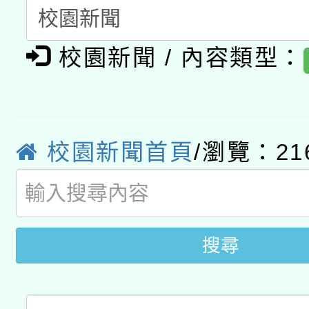
A3數位素養講師名單
礎課程
校園新聞 / 內容類型：
「數位內容與教學軟體線
有關大陸委員會函釋公
pilot」
轉知經濟部水利署委託
薪期間赴陸應申請許可
校園新聞首頁
/瀏覽：21
115年8月22日(星期六)
業技術研究院辦理「11
2026年桃園地景藝術
桃園市孔廟祈福系列活
用水績優單位及節水達
開 智慧啟航」
動」
搜尋