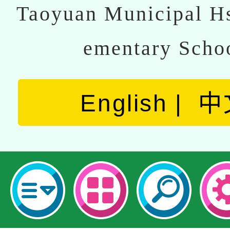
Taoyuan Municipal Hs
ementary Scho
English
中