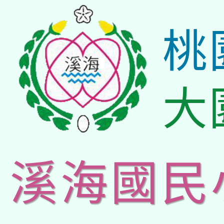
桃
大
溪海國民