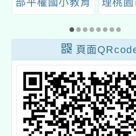
會
部平權國小教育
理桃園
人
計畫》
造教育
及
心113
師增能
頁面QRcod
能
實