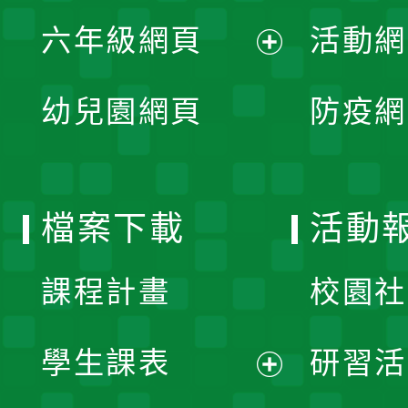
展
單
六年級網頁
活動網
選
開
展
單
幼兒園網頁
防疫網
選
開
單
選
檔案下載
活動
單
課程計畫
校園社
學生課表
研習活
展