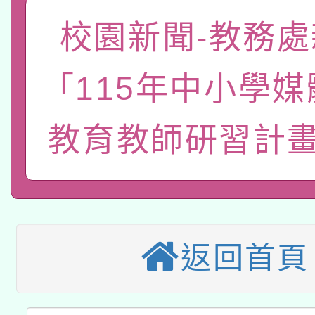
「數位內容與教學軟體線
校園新聞-教務處
有關大陸委員會函釋公
pilot」
「115年中小學
轉知經濟部水利署委託
薪期間赴陸應申請許可
115年8月22日(星期六)
業技術研究院辦理「11
教育教師研習計畫
2026年桃園地景藝術
桃園市孔廟祈福系列活
用水績優單位及節水達
本校115學年度第2次
開 智慧啟航」
動」
適應運動共學行動站研
招甄選結果公告(無人
返回首頁
本館辦理115年度閱讀
招)
科技賦能─人工智慧(AI
暨閱讀推動專業研習