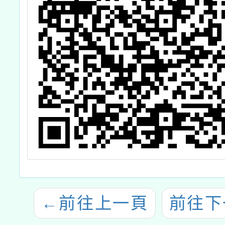
←
前往上一頁
前往下