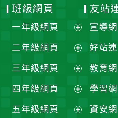
班級網頁
友站
一年級網頁
宣導網
展
二年級網頁
好站連
開
展
三年級網頁
教育網
選
開
展
單
四年級網頁
學習網
選
開
展
單
五年級網頁
資安網
選
開