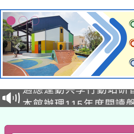
本校115學年度第2次
適應運動共學行動站研
招甄選結果公告(無人
本館辦理115年度閱讀
招)
科技賦能─人工智慧(AI
暨閱讀推動專業研習
A3數位素養講師名單
礎課程