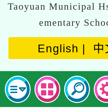
Taoyuan Municipal Hs
ementary Scho
English
中