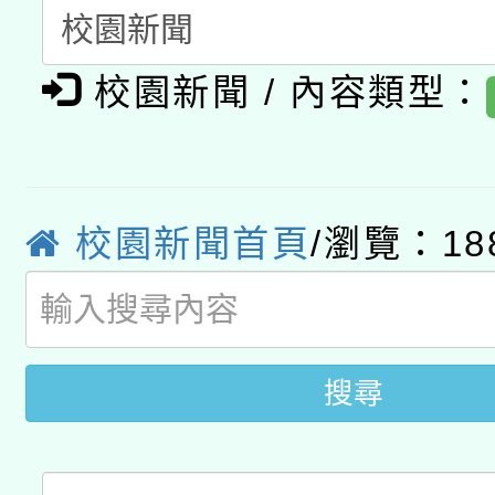
開 智慧啟航」
動」
月28日止
轉知教育部國民及學前
關事宜
校園新聞 / 內容類型：
函轉國家教育研究院中心
國立臺灣師範大學辦理「1
轉知教育部國民及學前
原住民族教育政策研討
年度健康促進學校輔導
函轉國立臺灣師範大學
新北市政府教育局辦理「
族教育國際趨勢與發展
業成長研習」實施計畫
校園新聞首頁
/瀏覽：18
轉知有關國立成功大學
族語言臺北學習中心11
師專業成長研習實施計
教育部國民及學前教育署「
文教學共融平台-教案
「族語學習班」招生簡章
方素養工作坊新北場」
年度COVID-19疫苗
件」活動簡章
搜尋
接種對象擴大為「滿6