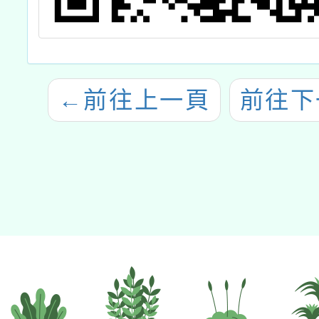
←
前往上一頁
前往下