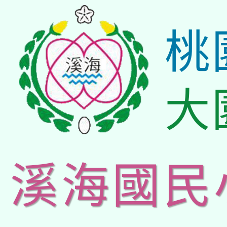
桃
大
溪海國民