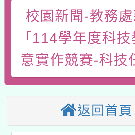
函轉國家教育研究院中心
校園新聞-教務處
國立臺灣師範大學辦理「1
轉知教育部國民及學前
原住民族教育政策研討
年度健康促進學校輔導
「114學年度科
函轉國立臺灣師範大學
新北市政府教育局辦理「
族教育國際趨勢與發展
業成長研習」實施計畫
意實作競賽-科技
轉知有關國立成功大學
族語言臺北學習中心11
師專業成長研習實施計
教育部國民及學前教育署「
文教學共融平台-教案
「族語學習班」招生簡章
方素養工作坊新北場」
轉知經濟部水利署委託
年度COVID-19疫苗
件」活動簡章
115年8月22日(星期六)
業技術研究院辦理「11
接種對象擴大為「滿6
返回首頁
2026年桃園地景藝術
桃園市孔廟祈福系列活
用水績優單位及節水達
接種之民眾」措施，延長
「2026桃園藝術巡演