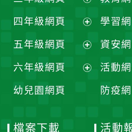
開
展
單
四年級網頁
學習網
選
開
展
單
五年級網頁
資安網
選
開
展
單
六年級網頁
活動網
選
開
展
單
幼兒園網頁
防疫網
選
開
單
選
檔案下載
活動
單