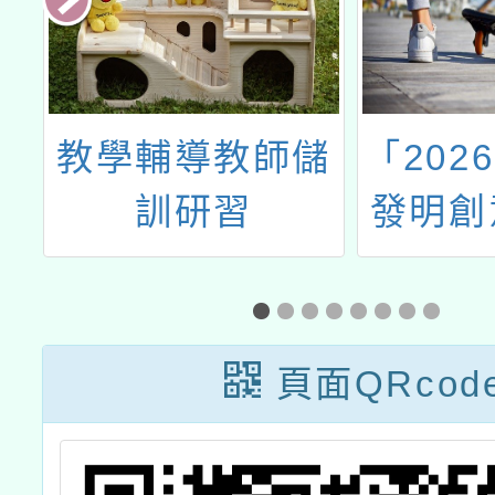
館
教學輔導教師儲
「202
年
訓研習
發明創
的
活
頁面QRcod