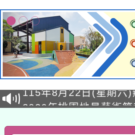
轉知經濟部水利署委託
115年8月22日(星期六)
業技術研究院辦理「11
2026年桃園地景藝術
桃園市孔廟祈福系列活
用水績優單位及節水達
「2026桃園藝術巡演
開 智慧啟航」
動」
轉知教育部國民及學前
關事宜