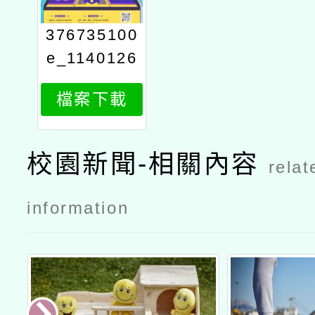
376735100
e_1140126
579_attach
檔案下載
1
校園新聞-相關內容
relat
information