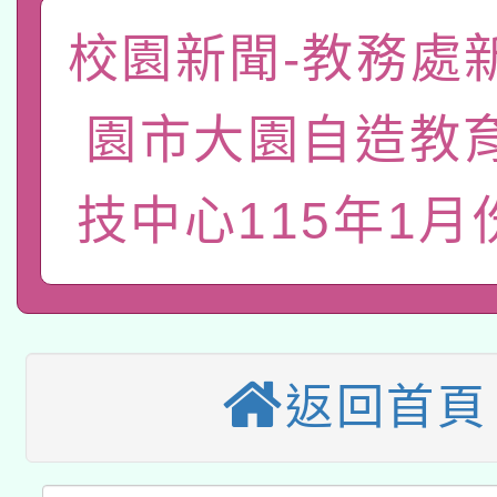
本校115學年度第2次
人員健康講座「吃得安
校園新聞-教務處
適應運動共學行動站研
招甄選結果公告(無人
心」，鼓勵退休同仁踴
園市大園自造教
本館辦理115年度閱讀
招)
案。
科技賦能─人工智慧(AI
暨閱讀推動專業研習
技中心115年1月
A3數位素養講師名單
礎課程
本校115學年度第1次
本校115學年度第2次
第3次招考甄選結果公告
返回首頁
有關原住民族委員會11
次招考甄選結果公告(尚
兒童少年暑期犯罪預防
公告之原住民族歲時祭