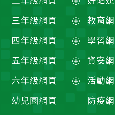
二年級網頁
好站連
開
展
三年級網頁
教育網
選
開
展
單
四年級網頁
學習網
選
開
展
單
五年級網頁
資安網
選
開
展
單
六年級網頁
活動網
選
開
展
單
幼兒園網頁
防疫網
選
開