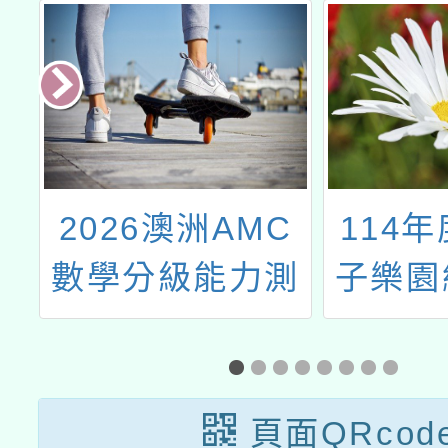
桃
2026澳洲AMC
114
語
數學分級能力測
子樂園
語
驗
競賽」
手
選活
頁面QRcod