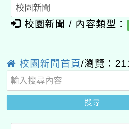
有關本府115年70歲
答一案
一案。
校園新聞 / 內容類型：
本校115學年度第2次
人員健康講座「吃得安
適應運動共學行動站研
招甄選結果公告(無人
心」，鼓勵退休同仁踴
本館辦理115年度閱讀
招)
案。
校園新聞首頁
/瀏覽：21
科技賦能─人工智慧(AI
暨閱讀推動專業研習
A3數位素養講師名單
礎課程
搜尋