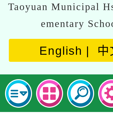
Taoyuan Municipal Hs
ementary Scho
English
中