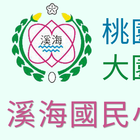
桃
大
溪海國民