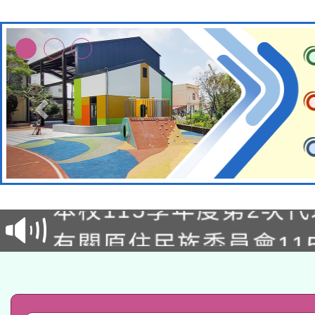
本校115學年度第1次
本校115學年度第2次
第3次招考甄選結果公告
有關原住民族委員會11
次招考甄選結果公告(尚
兒童少年暑期犯罪預防
公告之原住民族歲時祭
有關本府115年70歲
答一案
一案。