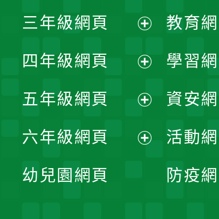
展
三年級網頁
教育網
選
開
展
單
四年級網頁
學習網
選
開
展
單
五年級網頁
資安網
選
開
展
單
六年級網頁
活動網
選
開
展
單
幼兒園網頁
防疫網
選
開
單
選