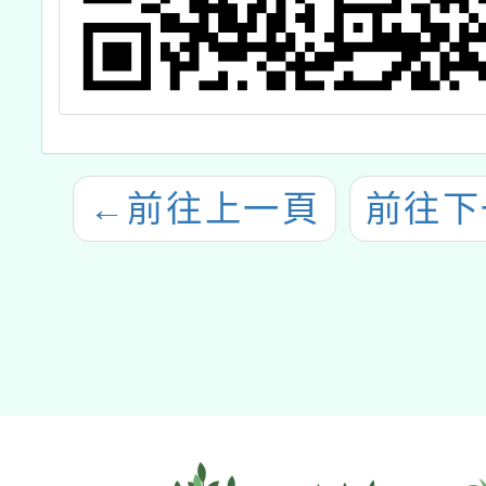
←
前往上一頁
前往下