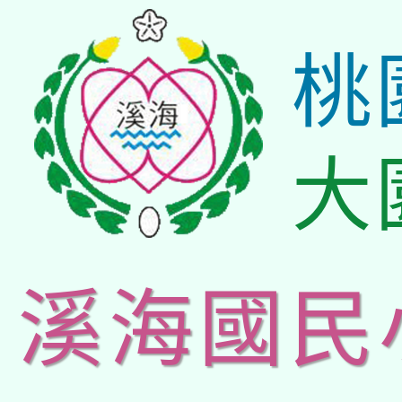
桃
大
溪海國民