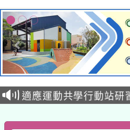
本校115學年度第2次
適應運動共學行動站研
招甄選結果公告(無人
本館辦理115年度閱讀
招)
科技賦能─人工智慧(AI
暨閱讀推動專業研習