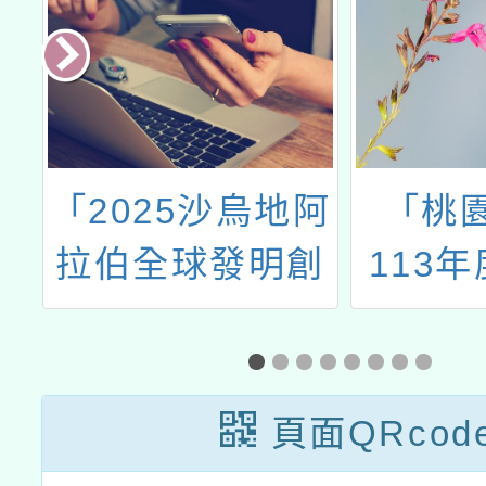
育
「2025沙烏地阿
「桃
年
拉伯全球發明創
113
土
新展」
語研
活
頁面QRcod