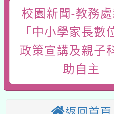
A3數位素養講師名單
礎課程
校園新聞-教務處
「數位內容與教學軟體線
有關大陸委員會函釋公
「中小學家長數
pilot」
轉知經濟部水利署委託
薪期間赴陸應申請許可
政策宣講及親子
115年8月22日(星期六)
業技術研究院辦理「11
助自主
2026年桃園地景藝術
桃園市孔廟祈福系列活
用水績優單位及節水達
本校115學年度第2次
開 智慧啟航」
動」
適應運動共學行動站研
招甄選結果公告(無人
本館辦理115年度閱讀
招)
返回首頁