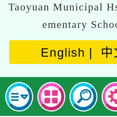
Taoyuan Municipal Hs
ementary Scho
English
中