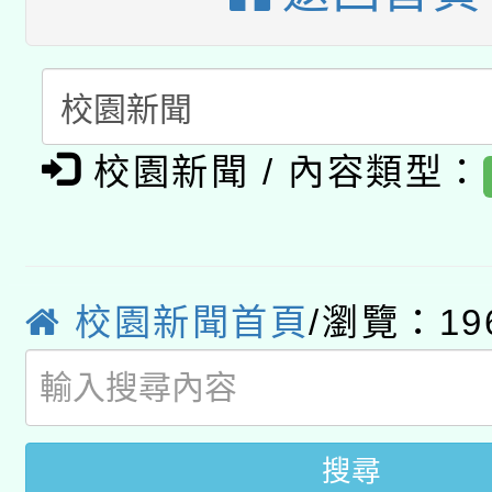
科技賦能─人工智慧(AI
暨閱讀推動專業研習
A3數位素養講師名單
礎課程
「數位內容與教學軟體線
校園新聞 / 內容類型：
有關大陸委員會函釋公
pilot」
轉知經濟部水利署委託
薪期間赴陸應申請許可
115年8月22日(星期六)
業技術研究院辦理「11
校園新聞首頁
/瀏覽：19
2026年桃園地景藝術
桃園市孔廟祈福系列活
用水績優單位及節水達
開 智慧啟航」
動」
搜尋