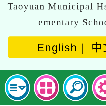
Taoyuan Municipal Hs
ementary Scho
English
中