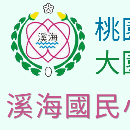
桃
大
溪海國民