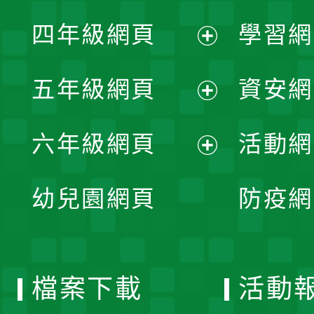
展
單
四年級網頁
學習網
選
開
展
單
五年級網頁
資安網
選
開
展
單
六年級網頁
活動網
選
開
展
單
幼兒園網頁
防疫網
選
開
單
選
檔案下載
活動
單