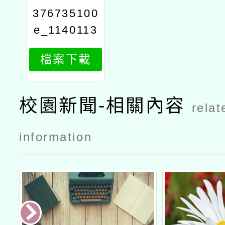
376735100
e_1140113
396_attach
檔案下載
1
校園新聞-相關內容
relat
information