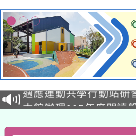
本校115學年度第2次
適應運動共學行動站研
招甄選結果公告(無人
本館辦理115年度閱讀
招)
科技賦能─人工智慧(AI
暨閱讀推動專業研習
A3數位素養講師名單