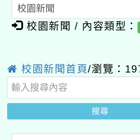
暨閱讀推動專業研習
A3數位素養講師名單
礎課程
校園新聞 / 內容類型：
「數位內容與教學軟體線
有關大陸委員會函釋公
pilot」
轉知經濟部水利署委託
薪期間赴陸應申請許可
校園新聞首頁
/瀏覽：19
115年8月22日(星期六)
業技術研究院辦理「11
2026年桃園地景藝術
桃園市孔廟祈福系列活
用水績優單位及節水達
搜尋
開 智慧啟航」
動」