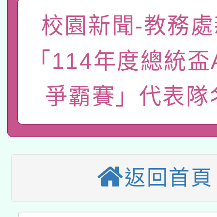
礎課程
校園新聞-教務處
「數位內容與教學軟體線
有關大陸委員會函釋公
pilot」
「114年度總統盃
轉知經濟部水利署委託
薪期間赴陸應申請許可
爭霸賽」代表隊
115年8月22日(星期六)
業技術研究院辦理「11
2026年桃園地景藝術
桃園市孔廟祈福系列活
用水績優單位及節水達
本校115學年度第2次
開 智慧啟航」
動」
適應運動共學行動站研
招甄選結果公告(無人
返回首頁
本館辦理115年度閱讀
招)
科技賦能─人工智慧(AI