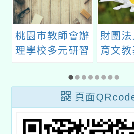
立
桃園市教師會辦
財團法
理學校多元研習
育文教
復
舉辦『
知
開學習
施
鍊會思
頁面QRcod