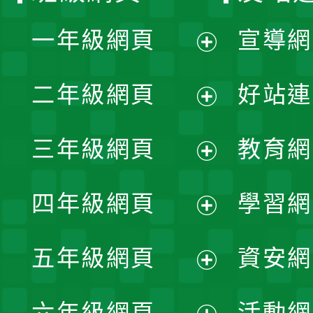
一年級網頁
宣導網
展
二年級網頁
好站連
開
展
三年級網頁
教育網
選
開
展
單
四年級網頁
學習網
選
開
展
單
五年級網頁
資安網
選
開
展
單
六年級網頁
活動網