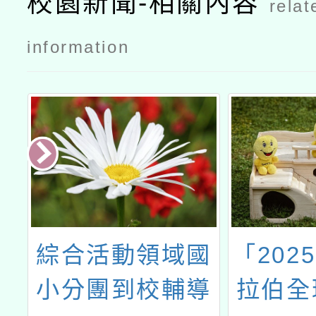
校園新聞-相關內容
relat
碩士班」11
5學年度考
information
試入學招生
相關資訊公
文
綜合活動領域國
「202
臺
小分團到校輔導
拉伯全