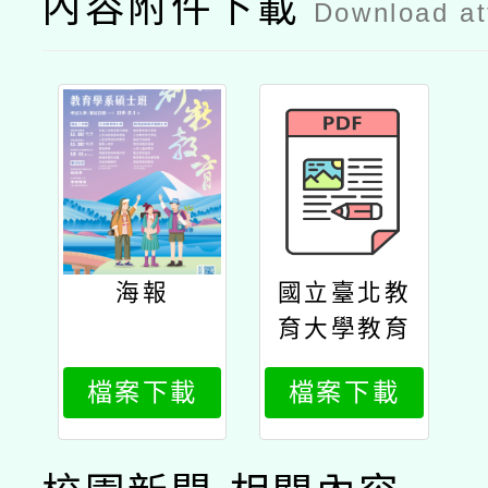
內容附件下載
Download a
海報
國立臺北教
育大學教育
學系「教育
檔案下載
檔案下載
創新與評鑑
碩士班」、
「生命教育