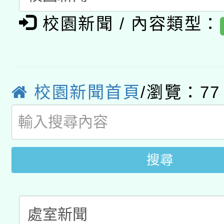
函轉國家教育研究院中心
國立臺灣師範大學辦理「1
校園新聞 / 內容類型：
轉知教育部國民及學前
原住民族教育政策研討
年度健康促進學校輔導
函轉國立臺灣師範大學
新北市政府教育局辦理「
族教育國際趨勢與發展
業成長研習」實施計畫
轉知有關國立成功大學
族語言臺北學習中心11
校園新聞首頁
/瀏覽：77
師專業成長研習實施計
文教學共融平台-教案
「族語學習班」招生簡章
方素養工作坊新北場」
件」活動簡章
搜尋