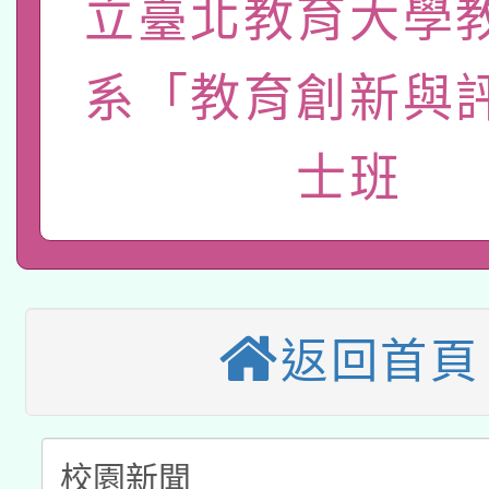
立臺北教育大學
轉知教育部國民及學前
原住民族教育政策研討
年度健康促進學校輔導
函轉國立臺灣師範大學
新北市政府教育局辦理「
系「教育創新與
族教育國際趨勢與發展
業成長研習」實施計畫
轉知有關國立成功大學
族語言臺北學習中心11
師專業成長研習實施計
士班
有關大陸委員會函釋公
文教學共融平台-教案
「族語學習班」招生簡章
方素養工作坊新北場」
轉知經濟部水利署委託
薪期間赴陸應申請許可
件」活動簡章
115年8月22日(星期六)
業技術研究院辦理「11
2026年桃園地景藝術
返回首頁
桃園市孔廟祈福系列活
用水績優單位及節水達
「2026桃園藝術巡演
開 智慧啟航」
動」
轉知教育部國民及學前
關事宜