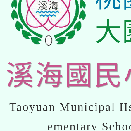
大
溪海國民
Taoyuan Municipal Hs
ementary Scho