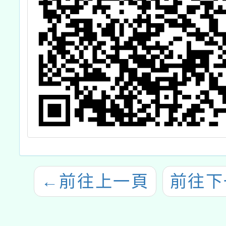
←
前往上一頁
前往下