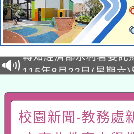
有關大陸委員會函釋公
轉知經濟部水利署委託
薪期間赴陸應申請許可
115年8月22日(星期六)
業技術研究院辦理「11
2026年桃園地景藝術
桃園市孔廟祈福系列活
用水績優單位及節水達
「2026桃園藝術巡演
開 智慧啟航」
動」
轉知教育部國民及學前
關事宜
校園新聞-教務處
函轉國家教育研究院中心
國立臺灣師範大學辦理「1