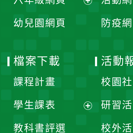
選
開
展
單
幼兒園網頁
防疫網
選
開
單
選
檔案下載
活動
單
課程計畫
校園社
學生課表
研習活
展
教科書評選
校外活