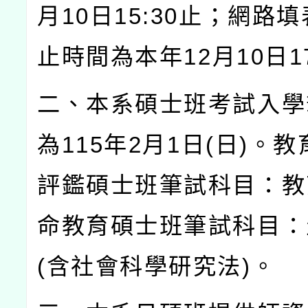
月
10
日
15:30
止；網路填
止時間為本年
12
月
10
日
1
二、本系碩士班考試入學
為
115
年
2
月
1
日
(
日
)
。教
評鑑碩士班筆試科目：教
命教育碩士班筆試科目：
(
含社會科學研究法
)
。