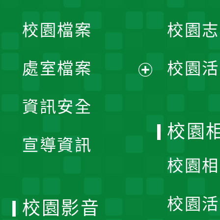
開
校園檔案
校園志
選
單
處室檔案
校園活
展
資訊安全
開
校園
宣導資訊
選
校園相
單
校園活
校園影音