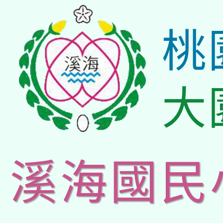
桃
大
溪海國民