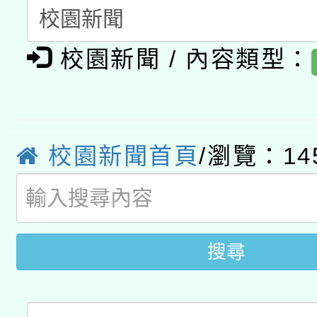
A3數位素養講師名單
礎課程
校園新聞 / 內容類型：
「數位內容與教學軟體線
有關大陸委員會函釋公
pilot」
轉知經濟部水利署委託
薪期間赴陸應申請許可
校園新聞首頁
/瀏覽：14
115年8月22日(星期六)
業技術研究院辦理「11
2026年桃園地景藝術
桃園市孔廟祈福系列活
用水績優單位及節水達
開 智慧啟航」
搜尋
動」