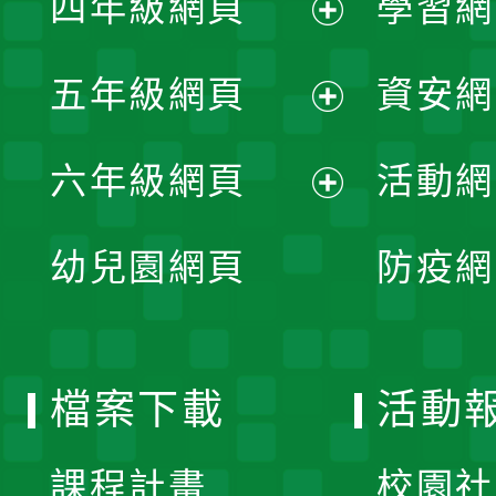
四年級網頁
學習網
選
開
展
單
五年級網頁
資安網
選
開
展
單
六年級網頁
活動網
選
開
展
單
幼兒園網頁
防疫網
選
開
單
選
檔案下載
活動
單
課程計畫
校園社