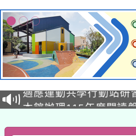
本校115學年度第2次
適應運動共學行動站研
招甄選結果公告(無人
本館辦理115年度閱讀
招)
科技賦能─人工智慧(AI
暨閱讀推動專業研習
A3數位素養講師名單
礎課程