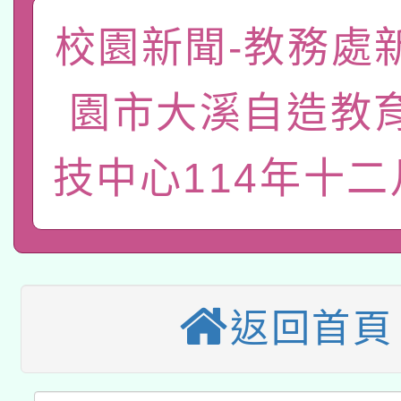
「數位內容與教學軟體線
校園新聞-教務處
有關大陸委員會函釋公
pilot」
園市大溪自造教
轉知經濟部水利署委託
薪期間赴陸應申請許可
115年8月22日(星期六)
技中心114年十
業技術研究院辦理「11
2026年桃園地景藝術
桃園市孔廟祈福系列活
用水績優單位及節水達
本校115學年度第2次
開 智慧啟航」
動」
適應運動共學行動站研
招甄選結果公告(無人
返回首頁
本館辦理115年度閱讀
招)
科技賦能─人工智慧(AI
暨閱讀推動專業研習