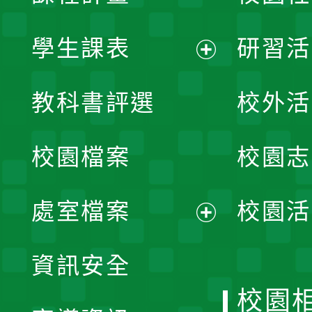
學生課表
研習活
展
教科書評選
校外活
開
校園檔案
校園志
選
單
處室檔案
校園活
展
資訊安全
開
校園