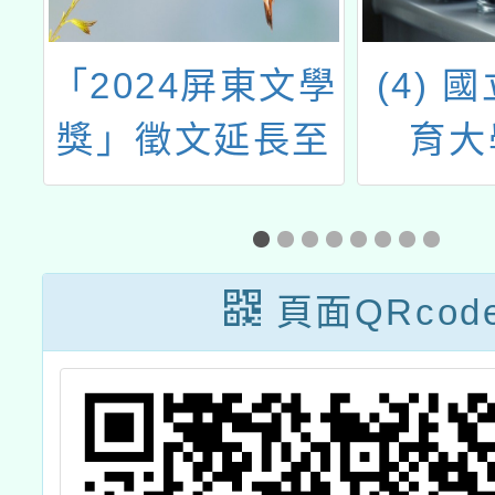
磨
「2024屏東文學
(4) 
獎」徵文延長至
育大
的
113年7月31日
「《字
系
止
筆書法
四夜
頁面QRcod
場)」
式》軟
驗班(