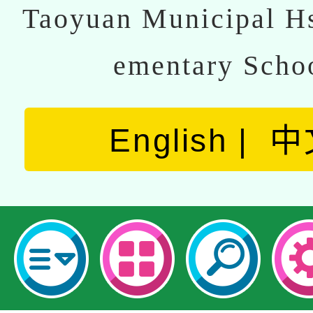
Taoyuan Municipal Hs
ementary Scho
English
中