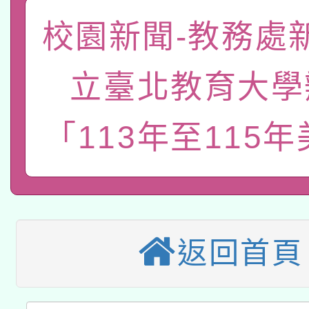
本校115學年度第2次
人員健康講座「吃得安
校園新聞-教務處
適應運動共學行動站研
招甄選結果公告(無人
心」，鼓勵退休同仁踴
立臺北教育大學
本館辦理115年度閱讀
招)
案。
科技賦能─人工智慧(AI
「113年至115
暨閱讀推動專業研習
A3數位素養講師名單
礎課程
本校115學年度第1次
本校115學年度第2次
第3次招考甄選結果公告
返回首頁
有關原住民族委員會11
次招考甄選結果公告(尚
兒童少年暑期犯罪預防
公告之原住民族歲時祭