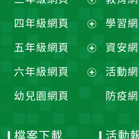
選
開
展
單
四年級網頁
學習網
選
開
展
單
五年級網頁
資安網
選
開
展
單
六年級網頁
活動網
選
開
展
單
幼兒園網頁
防疫網
選
開
單
選
檔案下載
活動