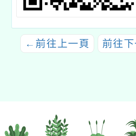
←
前往上一頁
前往下