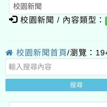
有關本府115年70歲
答一案
一案。
校園新聞 / 內容類型：
本校115學年度第2次
人員健康講座「吃得安
適應運動共學行動站研
招甄選結果公告(無人
心」，鼓勵退休同仁踴
本館辦理115年度閱讀
招)
案。
校園新聞首頁
/瀏覽：19
科技賦能─人工智慧(AI
暨閱讀推動專業研習
A3數位素養講師名單
礎課程
搜尋