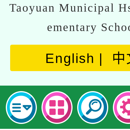
Taoyuan Municipal Hs
ementary Scho
English
中