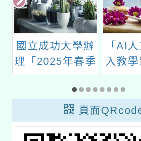
南
國立成功大學辦
「AI
星
理「2025年春季
入教學
」
中小學生全民台
跨校實
語認證」
教師共
作坊
頁面QRcod