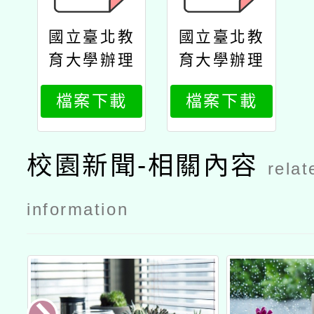
國立臺北教
國立臺北教
育大學辦理
育大學辦理
「113年至1
「113年至1
檔案下載
檔案下載
15年美感與
15年美感與
設計創新計
設計創新計
畫」1141學
畫」1141學
校園新聞-相關內容
relat
期「美感通
期「美感通
識課程與美
識課程與美
information
感體驗課程
感體驗課程
推廣計畫城
推廣計畫城
市天際線課
市天際線課
程」
程」公文