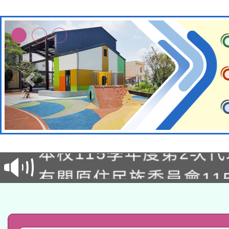
本校115學年度第1次
本校115學年度第2次
第3次招考甄選結果公告
有關原住民族委員會11
次招考甄選結果公告(尚
兒童少年暑期犯罪預防
公告之原住民族歲時祭
有關本府115年70歲
答一案
一案。