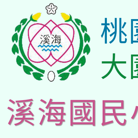
桃
大
溪海國民