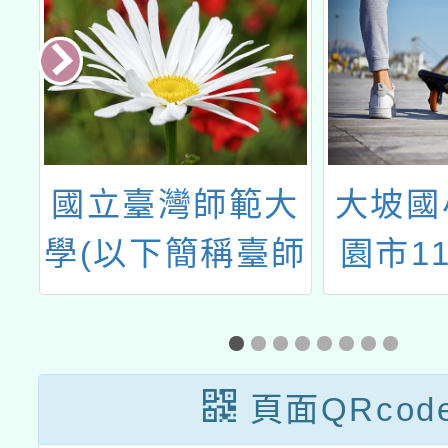
研
國立臺灣師範大
大坡國
學(以下簡稱臺師
園市1
大)數學教育中心
文競賽
辦理「第一期數
字形組
學活動師培訓研
培
頁面QRcod