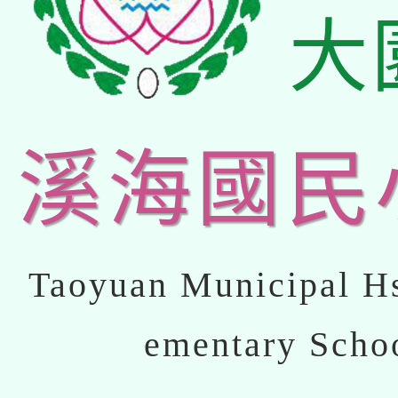
大
溪海國民
Taoyuan Municipal Hs
ementary Scho