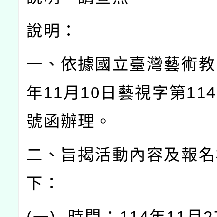
說明：
一、依據國立臺灣藝術教
年
11
月
10
日藝視字第
114
號函辦理。
二、旨揭活動內容及報名
下：
(
一
)
時間：
114
年
11
月
2