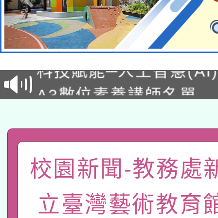
本館辦理115年度閱讀
科技賦能─人工智慧(AI
暨閱讀推動專業研習
A3數位素養講師名單
礎課程
「數位內容與教學軟體線
有關大陸委員會函釋公
pilot」
轉知經濟部水利署委託
薪期間赴陸應申請許可
校園新聞-教務處
115年8月22日(星期六)
業技術研究院辦理「11
立臺灣藝術教育
2026年桃園地景藝術
桃園市孔廟祈福系列活
用水績優單位及節水達