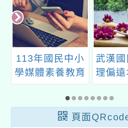
來
113年國民中小
武漢國
教
學媒體素養教育
理偏遠
口
教師線上研習課
山非市
賽
程
整合性
規劃研
頁面QRcod