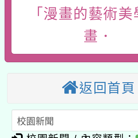
「2026桃園藝術巡演
「漫畫的藝術美
開 智慧啟航」
動」
轉知教育部國民及學前
關事宜
畫．
本館辦理115年度閱讀
國立臺灣師範大學辦理「1
科技賦能─人工智慧(AI
暨閱讀推動專業研習
年度健康促進學校輔導
A3數位素養講師名單
礎課程
業成長研習」實施計畫
返回首頁
「數位內容與教學軟體線
有關大陸委員會函釋公
pilot」
轉知經濟部水利署委託
薪期間赴陸應申請許可
115年8月22日(星期六)
業技術研究院辦理「11