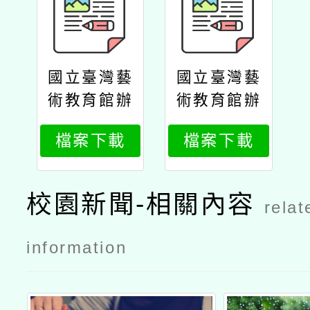
國立臺灣藝
國立臺灣藝
術教育館辦
術教育館辦
理「漫畫的
理「漫畫的
檔案下載
檔案下載
藝術美學漫
藝術美學漫
畫．漫話」
畫．漫話」
教師增能研
教師增能研
校園新聞-相關內容
relat
習
習公文
information