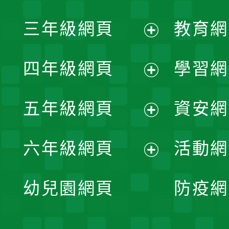
開
展
三年級網頁
教育網
選
開
展
單
四年級網頁
學習網
選
開
展
單
五年級網頁
資安網
選
開
展
單
六年級網頁
活動網
選
開
展
單
幼兒園網頁
防疫網
選
開
單