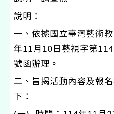
說明：
一、依據國立臺灣藝術教
年
11
月
10
日藝視字第
114
號函辦理。
二、旨揭活動內容及報名
下：
(
一
)
時間：
114
年
11
月
2