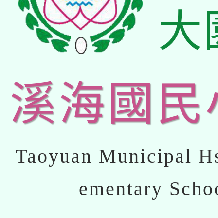
大
溪海國民
Taoyuan Municipal Hs
ementary Scho