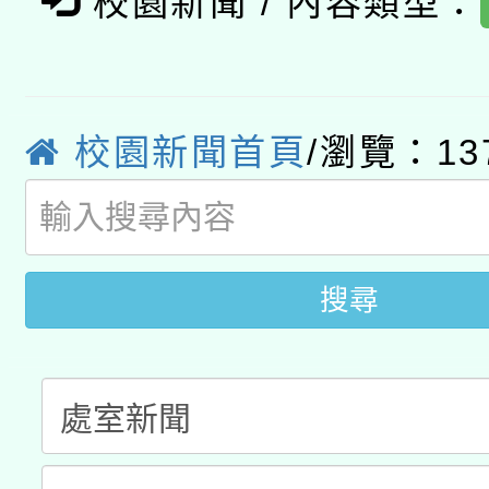
校園新聞 / 內容類型：
2026年桃園地景藝術
桃園市孔廟祈福系列活
用水績優單位及節水達
「2026桃園藝術巡演
開 智慧啟航」
動」
轉知教育部國民及學前
關事宜
校園新聞首頁
/瀏覽：13
國立臺灣師範大學辦理「1
年度健康促進學校輔導
搜尋
業成長研習」實施計畫