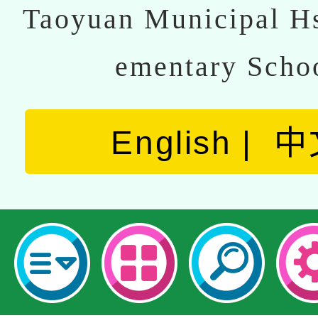
Taoyuan Municipal Hs
ementary Scho
English
中