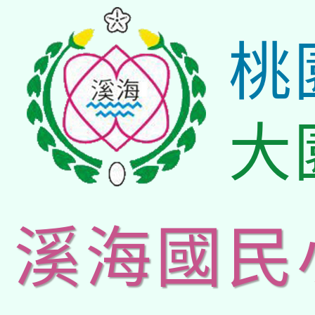
桃
大
溪海國民