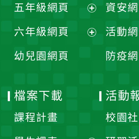
單
五年級網頁
資安網
選
開
展
單
六年級網頁
活動網
選
開
展
單
幼兒園網頁
防疫網
選
開
單
選
檔案下載
活動
單
課程計畫
校園社