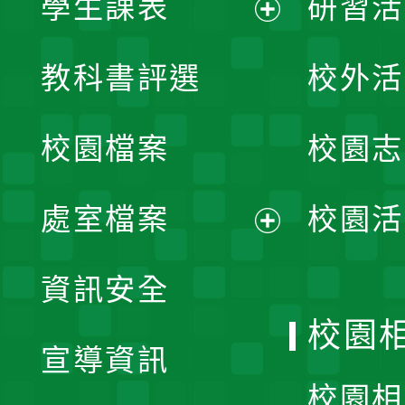
學生課表
研習活
展
教科書評選
校外活
開
校園檔案
校園志
選
單
處室檔案
校園活
展
資訊安全
開
校園
宣導資訊
選
校園相