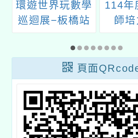
進
環遊世界玩數學
114
巡迴展−板橋站
師培
課
「51
員
記憶日
訓
義教
頁面QRcod
程