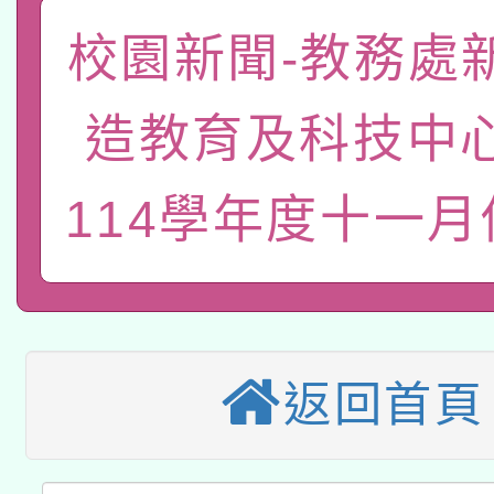
有關大陸委員會函釋公
校園新聞-教務處
pilot」
轉知經濟部水利署委託
薪期間赴陸應申請許可
造教育及科技中
115年8月22日(星期六)
業技術研究院辦理「11
114學年度十一
2026年桃園地景藝術
桃園市孔廟祈福系列活
用水績優單位及節水達
「2026桃園藝術巡演
開 智慧啟航」
動」
適應運動共學行動站研
關事宜
本館辦理115年度閱讀
返回首頁
科技賦能─人工智慧(AI
暨閱讀推動專業研習
A3數位素養講師名單