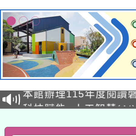
適應運動共學行動站研
本館辦理115年度閱讀
科技賦能─人工智慧(AI
暨閱讀推動專業研習
A3數位素養講師名單
礎課程
「數位內容與教學軟體線