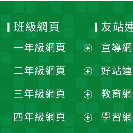
班級網頁
友站
一年級網頁
宣導網
展
二年級網頁
好站連
開
展
三年級網頁
教育網
選
開
展
單
四年級網頁
學習網
選
開
展