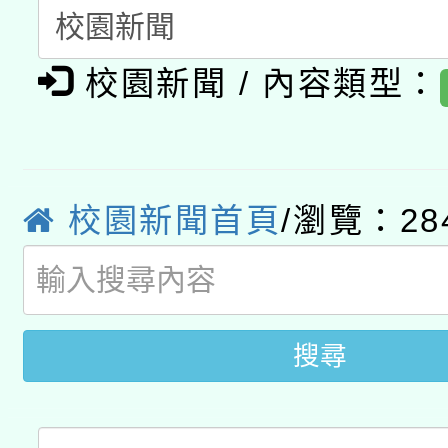
礎課程
「數位內容與教學軟體線
校園新聞 / 內容類型：
有關大陸委員會函釋公
pilot」
轉知經濟部水利署委託
薪期間赴陸應申請許可
115年8月22日(星期六)
業技術研究院辦理「11
校園新聞首頁
/瀏覽：28
2026年桃園地景藝術
桃園市孔廟祈福系列活
用水績優單位及節水達
「2026桃園藝術巡演
開 智慧啟航」
動」
關事宜
搜尋