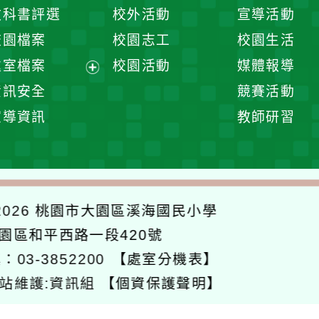
開
展
教科書評選
校外活動
宣導活動
選
開
校園檔案
校園志工
校園生活
單
選
處室檔案
校園活動
媒體報導
單
展
資訊安全
競賽活動
開
宣導資訊
教師研習
選
單
026
桃園市大園區溪海國民小學
大園區和平西路一段420號
：03-3852200
【處室分機表】
站維護:資訊組
【個資保護聲明】