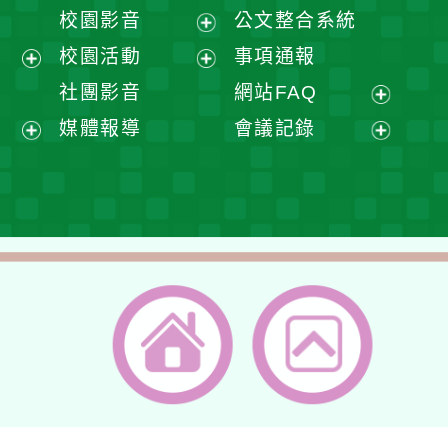
開
展
校園影音
公文整合系統
選
開
展
校園活動
事項通報
單
選
開
展
展
社團影音
網站FAQ
單
選
開
開
展
媒體報導
會議記錄
單
選
選
開
展
展
單
單
選
開
開
單
選
選
單
單
返回首頁
返回頂端