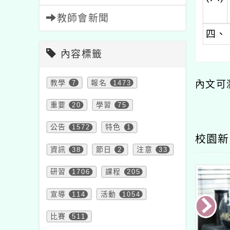
教師會新聞
四、
內容標籤
教學
7
報名
1473
內文可
重要
20
學習
75
公告
1572
特色
1
校園新
資訊
38
節日
2
注意
33
研習
1706
課程
205
宣導
114
活動
1054
比賽
511