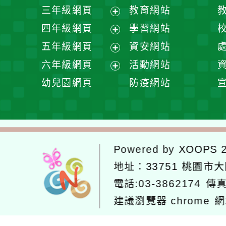
開
展
三年級網頁
教育網站
選
開
展
四年級網頁
學習網站
單
選
開
展
五年級網頁
資安網站
單
選
開
展
六年級網頁
活動網站
單
選
開
展
幼兒園網頁
防疫網站
單
選
開
單
選
單
Powered by
XOOPS
2
地址：
33751 桃園市
電話:03-3862174
傳真
建議瀏覽器 chrome
網
網站設計：