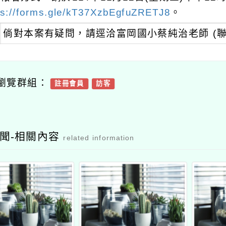
s://forms.gle/kT37XzbEgfuZRETJ8
。
倘對本案有疑問，請逕洽富岡國小蔡純治老師 (聯絡電話
瀏覽群組：
註冊會員
訪客
聞-相關內容
related information