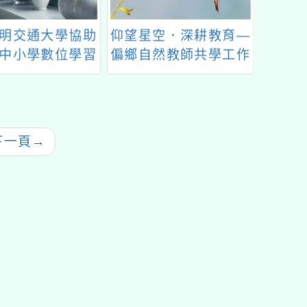
明交通大學協助
仰望星空．深耕教育—
第5
中小學數位學習
偏鄉自然教師共學工作
數
方案A3「數位素
坊
更新A3數位素養
講師名單
下一頁
→