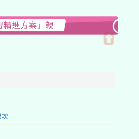
習精進方案」親
開
啟
上
方
區
塊
場次