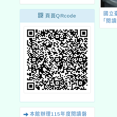
軟股份有限公司
113年「雲林縣作家作
國立
頁面QRcode
ndows 10、
品集」徵選
「閱讀
hange 2016和
—國
9以及相關軟體中
止支援
本館辦理115年度閱讀磐