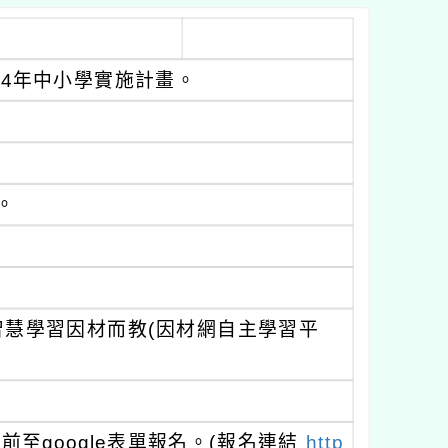
14年中小學實施計畫。
0。
，智慧學習因材而教(因材網自主學習平
時前至google表單報名。(報名連結
http