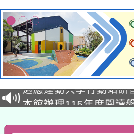
本校115學年度第2次
適應運動共學行動站研
招甄選結果公告(無人
本館辦理115年度閱讀
招)
科技賦能─人工智慧(AI
暨閱讀推動專業研習
A3數位素養講師名單
礎課程