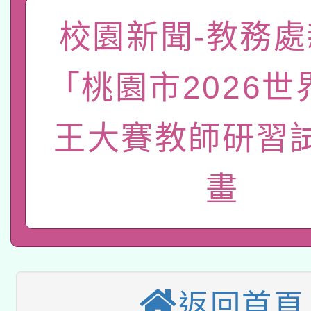
「數位內容與教學軟體線
校園新聞-教務處
有關大陸委員會函釋公
pilot」
「桃園市2026世
轉知經濟部水利署委託
薪期間赴陸應申請許可
115年8月22日(星期六)
業技術研究院辦理「11
王大賽教師研習
2026年桃園地景藝術
桃園市孔廟祈福系列活
用水績優單位及節水達
畫
本校115學年度第2次
開 智慧啟航」
動」
適應運動共學行動站研
招甄選結果公告(無人
本館辦理115年度閱讀
招)
返回首頁
科技賦能─人工智慧(AI
暨閱讀推動專業研習