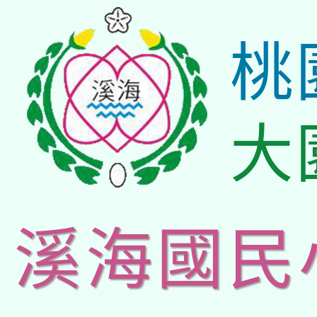
桃
大
溪海國民