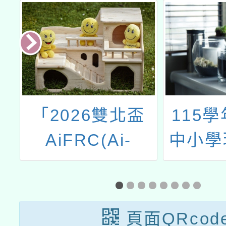
度
「2026雙北盃
115
AiFRC(Ai-
中小學
本
FIRST
臺灣台
Robotics
導增能
Competition)：
頁面QRcod