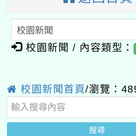
A3數位素養講師名單
礎課程
「數位內容與教學軟體線
有關大陸委員會函釋公
pilot」
校園新聞 / 內容類型：
轉知經濟部水利署委託
薪期間赴陸應申請許可
115年8月22日(星期六)
業技術研究院辦理「11
2026年桃園地景藝術
桃園市孔廟祈福系列活
校園新聞首頁
/瀏覽：48
用水績優單位及節水達
開 智慧啟航」
動」
搜尋