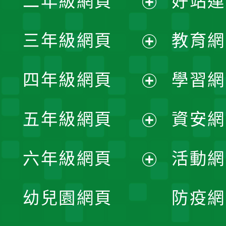
二年級網頁
好站連
開
展
三年級網頁
教育網
選
開
展
單
四年級網頁
學習網
選
開
展
單
五年級網頁
資安網
選
開
展
單
六年級網頁
活動網
選
開
展
單
幼兒園網頁
防疫網
選
開