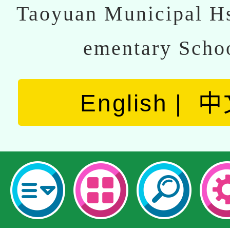
Taoyuan Municipal Hs
ementary Scho
English
中