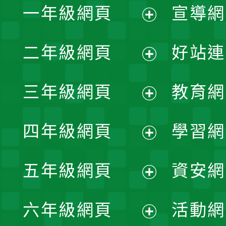
一年級網頁
宣導網
展
二年級網頁
好站連
開
展
三年級網頁
教育網
選
開
展
單
四年級網頁
學習網
選
開
展
單
五年級網頁
資安網
選
開
展
單
六年級網頁
活動網
選
開