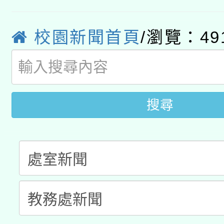
本市兒童口腔健康促進
年度COVID-19疫苗
件」活動簡章
有關銓敘部建置「公務
宣導素材2份，請協助
接種對象擴大為「滿6
校園新聞首頁
/瀏覽：49
「115年度教育部國民
得重審後實發金額試算
管道加強宣導
接種之民眾」措施，延長
衛生局辦理之「115年
辦理性別平等教育建置
機關學校轉知所屬退休
月28日止
搜尋
菸害防制實體解謎活動
人才庫實施計畫」一案
用一案