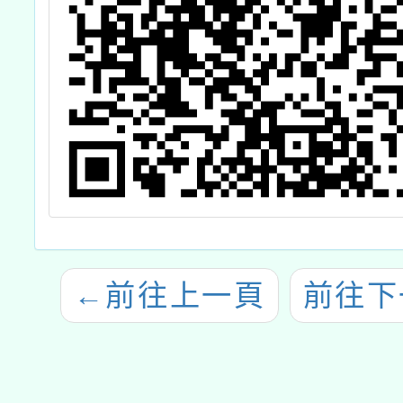
←
前往上一頁
前往下