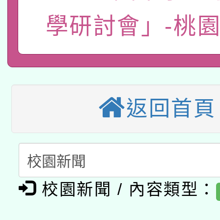
有關銓敘部建置「公務
宣導素材2份，請協助
接種對象擴大為「滿6
學研討會」-桃
「115年度教育部國民
得重審後實發金額試算
管道加強宣導
接種之民眾」措施，延長
衛生局辦理之「115年
辦理性別平等教育建置
機關學校轉知所屬退休
月28日止
轉知教育部國民及學前
菸害防制實體解謎活動
人才庫實施計畫」一案
用一案
函轉國家教育研究院中心
國立臺灣師範大學辦理「1
返回首頁
轉知教育部國民及學前
原住民族教育政策研討
年度健康促進學校輔導
函轉國立臺灣師範大學
新北市政府教育局辦理「
族教育國際趨勢與發展
業成長研習」實施計畫
轉知有關國立成功大學
族語言臺北學習中心11
師專業成長研習實施計
校園新聞 / 內容類型：
教育部國民及學前教育署「
文教學共融平台-教案
「族語學習班」招生簡章
方素養工作坊新北場」