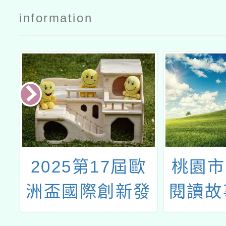
information
技
2025第17屆歐
桃園市
年
洲盃國際創新發
閱讀故
習
明展
訓實