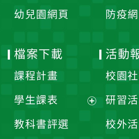
展
單
幼兒園網頁
防疫網
選
開
單
選
檔案下載
活動
單
課程計畫
校園社
學生課表
研習活
展
教科書評選
校外活
開