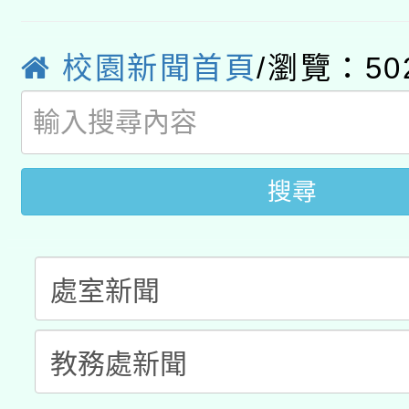
pilot」
轉知經濟部水利署委託
薪期間赴陸應申請許可
校園新聞首頁
/瀏覽：50
115年8月22日(星期六)
業技術研究院辦理「11
2026年桃園地景藝術
桃園市孔廟祈福系列活
用水績優單位及節水達
開 智慧啟航」
動」
搜尋