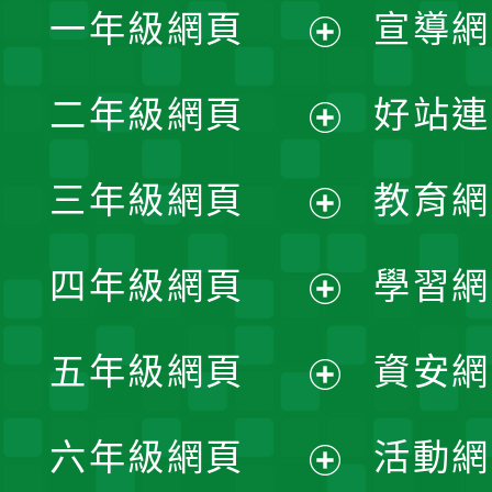
一年級網頁
宣導網
展
二年級網頁
好站連
開
展
三年級網頁
教育網
選
開
展
單
四年級網頁
學習網
選
開
展
單
五年級網頁
資安網
選
開
展
單
六年級網頁
活動網
選
開