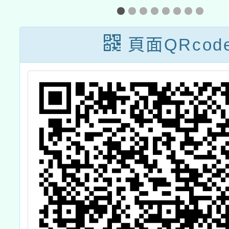
章
論
頁面QRcod