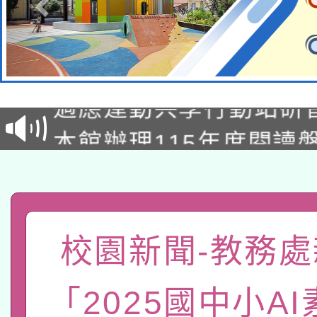
本校115學年度第2次
適應運動共學行動站研
招甄選結果公告(無人
本館辦理115年度閱讀
招)
科技賦能─人工智慧(AI
暨閱讀推動專業研習
A3數位素養講師名單
礎課程
「數位內容與教學軟體線
校園新聞-教務處
有關大陸委員會函釋公
pilot」
「2025國中小A
轉知經濟部水利署委託
薪期間赴陸應申請許可