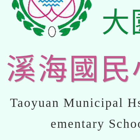
大
溪海國民
Taoyuan Municipal Hs
ementary Scho