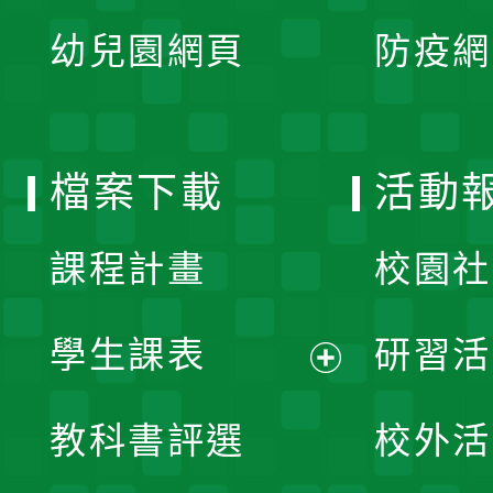
展
單
幼兒園網頁
防疫網
選
開
單
選
檔案下載
活動
單
課程計畫
校園社
學生課表
研習活
展
教科書評選
校外活
開