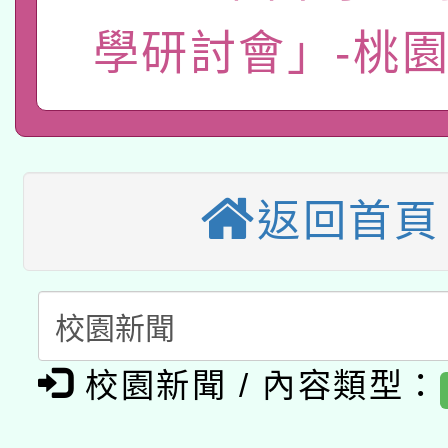
115年8月22日(星期六)
學研討會」-桃
業技術研究院辦理「11
2026年桃園地景藝術
桃園市孔廟祈福系列活
用水績優單位及節水達
本校115學年度第2次
開 智慧啟航」
動」
適應運動共學行動站研
招甄選結果公告(無人
返回首頁
本館辦理115年度閱讀
招)
科技賦能─人工智慧(AI
暨閱讀推動專業研習
A3數位素養講師名單
礎課程
校園新聞 / 內容類型：
「數位內容與教學軟體線
有關大陸委員會函釋公