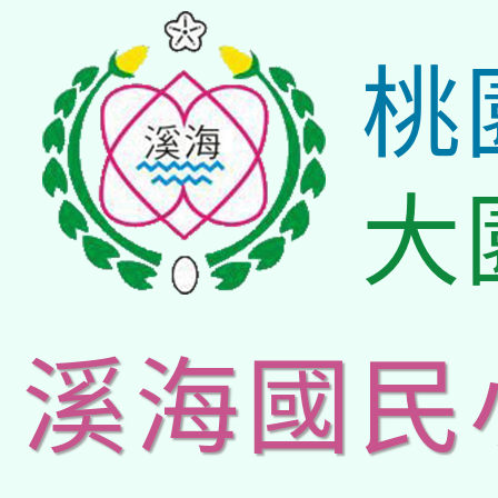
桃
大
溪海國民