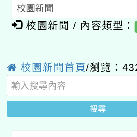
礎課程
「數位內容與教學軟體線
校園新聞 / 內容類型：
有關大陸委員會函釋公
pilot」
轉知經濟部水利署委託
薪期間赴陸應申請許可
115年8月22日(星期六)
業技術研究院辦理「11
校園新聞首頁
/瀏覽：43
2026年桃園地景藝術
桃園市孔廟祈福系列活
用水績優單位及節水達
「2026桃園藝術巡演
開 智慧啟航」
動」
關事宜
搜尋