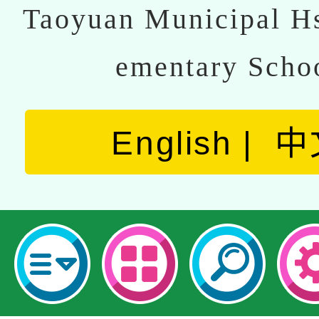
Taoyuan Municipal Hs
ementary Scho
English
中