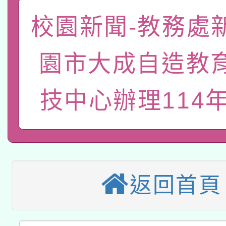
有關大陸委員會函釋公
校園新聞-教務處
pilot」
轉知經濟部水利署委託
薪期間赴陸應申請許可
園市大成自造教
115年8月22日(星期六)
業技術研究院辦理「11
技中心辦理114年
2026年桃園地景藝術
桃園市孔廟祈福系列活
用水績優單位及節水達
「2026桃園藝術巡演
開 智慧啟航」
動」
適應運動共學行動站研
關事宜
本館辦理115年度閱讀
返回首頁
科技賦能─人工智慧(AI
暨閱讀推動專業研習
A3數位素養講師名單