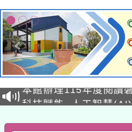
適應運動共學行動站研
本館辦理115年度閱讀
科技賦能─人工智慧(AI
暨閱讀推動專業研習
A3數位素養講師名單
礎課程
「數位內容與教學軟體線