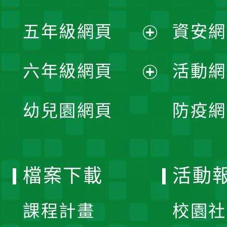
開
展
單
五年級網頁
資安網
選
開
展
單
六年級網頁
活動網
選
開
展
單
幼兒園網頁
防疫網
選
開
單
選
檔案下載
活動
單
課程計畫
校園社