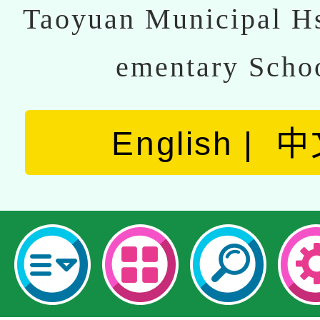
Taoyuan Municipal Hs
ementary Scho
English
中