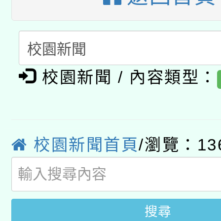
動」
月28日止
轉知教育部國民及學前
關事宜
函轉國家教育研究院中心
國立臺灣師範大學辦理「1
轉知教育部國民及學前
原住民族教育政策研討
年度健康促進學校輔導
校園新聞 / 內容類型：
函轉國立臺灣師範大學
新北市政府教育局辦理「
族教育國際趨勢與發展
業成長研習」實施計畫
轉知有關國立成功大學
族語言臺北學習中心11
師專業成長研習實施計
教育部國民及學前教育署「
文教學共融平台-教案
校園新聞首頁
/瀏覽：13
「族語學習班」招生簡章
方素養工作坊新北場」
年度COVID-19疫苗
件」活動簡章
接種對象擴大為「滿6
搜尋