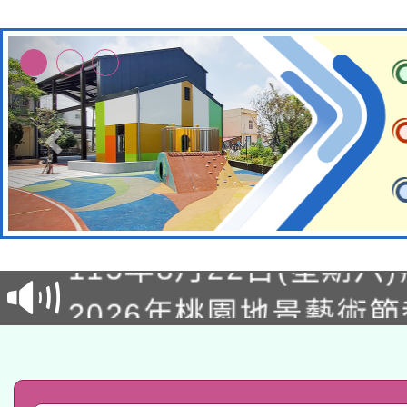
轉知經濟部水利署委託
115年8月22日(星期六)
業技術研究院辦理「11
2026年桃園地景藝術
桃園市孔廟祈福系列活
用水績優單位及節水達
「2026桃園藝術巡演
開 智慧啟航」
動」
轉知教育部國民及學前
關事宜