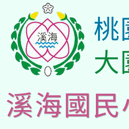
桃
大
溪海國民