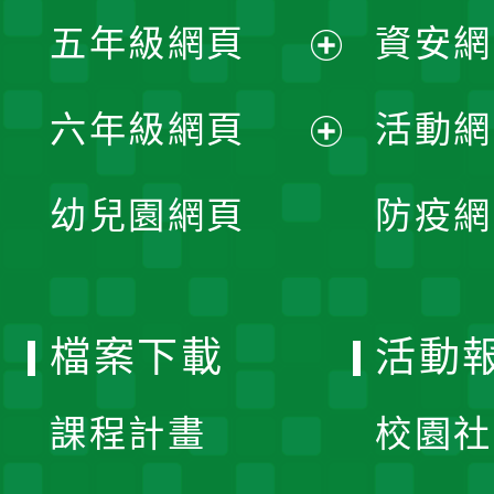
展
單
五年級網頁
資安網
選
開
展
單
六年級網頁
活動網
選
開
展
單
幼兒園網頁
防疫網
選
開
單
選
檔案下載
活動
單
課程計畫
校園社