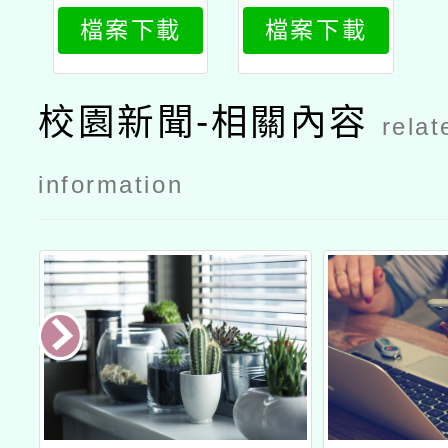
計畫策略聯
計畫策略聯
檔案下載
檔案下載
盟線上研習
盟線上研習
－美感心教
－美感心教
學：sel融
學：sel融
校園新聞-相關內容
relat
入設計
入設計公文
information