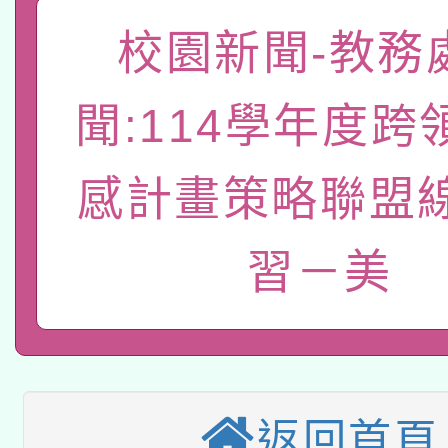
函轉國家教育研究院中心
國立臺灣師範大學辦理「1
校園新聞-教務
轉知教育部國民及學前
原住民族教育政策研討
年度健康促進學校輔導
聞:114學年度跨
函轉國立臺灣師範大學
新北市政府教育局辦理「
族教育國際趨勢與發展
業成長研習」實施計畫
轉知有關國立成功大學
族語言臺北學習中心11
感計畫策略聯盟
師專業成長研習實施計
教育部國民及學前教育署「
文教學共融平台-教案
「族語學習班」招生簡章
方素養工作坊新北場」
習－美
轉知經濟部水利署委託
年度COVID-19疫苗
件」活動簡章
115年8月22日(星期六)
業技術研究院辦理「11
接種對象擴大為「滿6
2026年桃園地景藝術
桃園市孔廟祈福系列活
用水績優單位及節水達
接種之民眾」措施，延長
「2026桃園藝術巡演
返回首頁
開 智慧啟航」