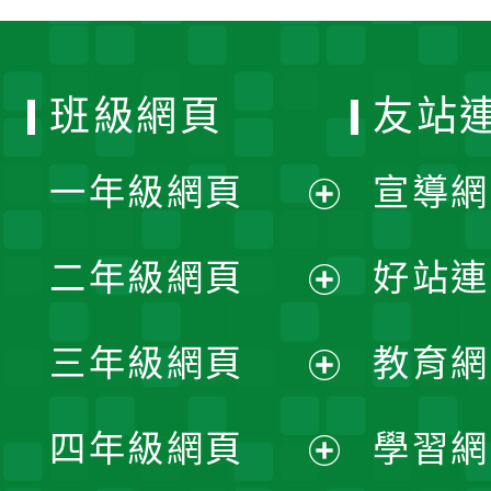
班級網頁
友站
一年級網頁
宣導網
展
二年級網頁
好站連
開
展
三年級網頁
教育網
選
開
展
單
四年級網頁
學習網
選
開