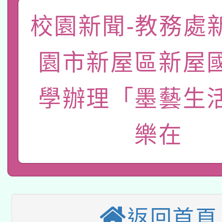
關事宜
函轉國家教育研究院中心
校園新聞-教務處
國立臺灣師範大學辦理「1
轉知教育部國民及學前
原住民族教育政策研討
年度健康促進學校輔導
園市新屋區新屋
函轉國立臺灣師範大學
新北市政府教育局辦理「
族教育國際趨勢與發展
業成長研習」實施計畫
學辦理「墨藝生
轉知有關國立成功大學
族語言臺北學習中心11
師專業成長研習實施計
教育部國民及學前教育署「
文教學共融平台-教案
「族語學習班」招生簡章
方素養工作坊新北場」
樂在
轉知經濟部水利署委託
年度COVID-19疫苗
件」活動簡章
115年8月22日(星期六)
業技術研究院辦理「11
接種對象擴大為「滿6
2026年桃園地景藝術
桃園市孔廟祈福系列活
用水績優單位及節水達
接種之民眾」措施，延長
返回首頁
「2026桃園藝術巡演