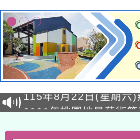
轉知經濟部水利署委託
115年8月22日(星期六)
業技術研究院辦理「11
2026年桃園地景藝術
桃園市孔廟祈福系列活
用水績優單位及節水達
「2026桃園藝術巡演
開 智慧啟航」
動」
轉知教育部國民及學前