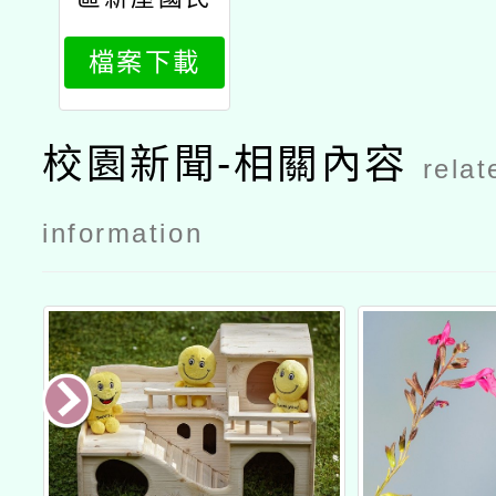
小學辦理
檔案下載
「墨藝生活
美學樂在桃
－114學年
校園新聞-相關內容
relat
度桃園市書
法教學師資
information
專業成長課
程計畫」公
文