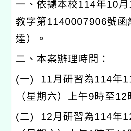
一、依據本校
114
年
10
月
教字第
1140007906
號函
達）。
二、本案辦理時間：
(
一
) 11
月研習為
114
年
1
（星期六）上午
9
時至
12
(
二
) 12
月研習為
114
年
1