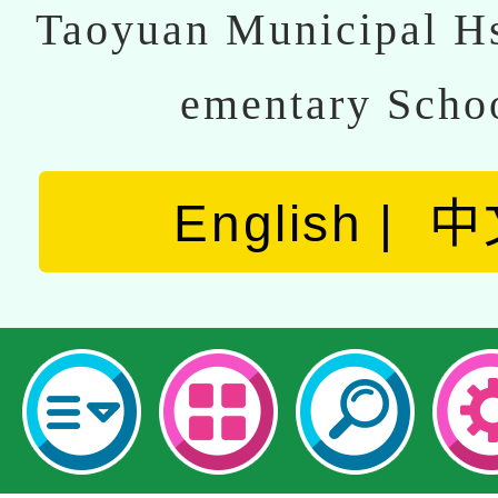
Taoyuan Municipal Hs
ementary Scho
English
中