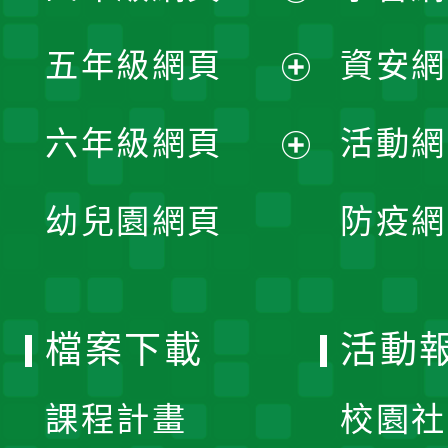
開
展
單
五年級網頁
資安網
選
開
展
單
六年級網頁
活動網
選
開
展
單
幼兒園網頁
防疫網
選
開
單
選
檔案下載
活動
單
課程計畫
校園社