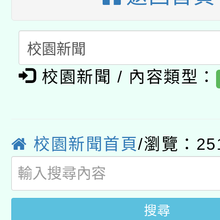
開 智慧啟航」
動」
月28日止
轉知教育部國民及學前
關事宜
函轉國家教育研究院中心
國立臺灣師範大學辦理「1
轉知教育部國民及學前
原住民族教育政策研討
校園新聞 / 內容類型：
年度健康促進學校輔導
函轉國立臺灣師範大學
新北市政府教育局辦理「
族教育國際趨勢與發展
業成長研習」實施計畫
轉知有關國立成功大學
族語言臺北學習中心11
師專業成長研習實施計
校園新聞首頁
/瀏覽：25
教育部國民及學前教育署「
文教學共融平台-教案
「族語學習班」招生簡章
方素養工作坊新北場」
年度COVID-19疫苗
件」活動簡章
接種對象擴大為「滿6
搜尋