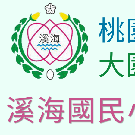
桃
大
溪海國民