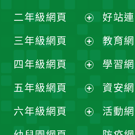
展
二年級網頁
好站連
開
展
三年級網頁
教育網
選
開
展
單
四年級網頁
學習網
選
開
展
單
五年級網頁
資安網
選
開
展
單
六年級網頁
活動網
選
開
展
單
幼兒園網頁
防疫網