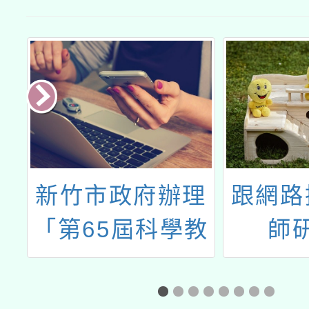
界
新竹市政府辦理
跟網路
」
「第65屆科學教
師
育博覽會」設攤
邀請