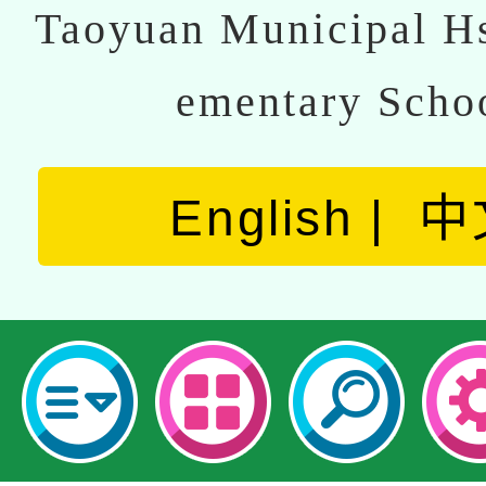
Taoyuan Municipal Hs
ementary Scho
English
中