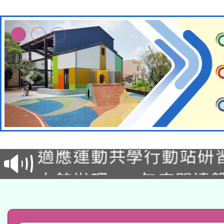
本校115學年度第2次
適應運動共學行動站研
招甄選結果公告(無人
本館辦理115年度閱讀
招)
科技賦能─人工智慧(AI
暨閱讀推動專業研習
A3數位素養講師名單