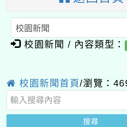
科技賦能─人工智慧(AI
暨閱讀推動專業研習
A3數位素養講師名單
礎課程
「數位內容與教學軟體線
有關大陸委員會函釋公
校園新聞 / 內容類型：
pilot」
轉知經濟部水利署委託
薪期間赴陸應申請許可
115年8月22日(星期六)
業技術研究院辦理「11
校園新聞首頁
/瀏覽：46
2026年桃園地景藝術
桃園市孔廟祈福系列活
用水績優單位及節水達
開 智慧啟航」
動」
搜尋