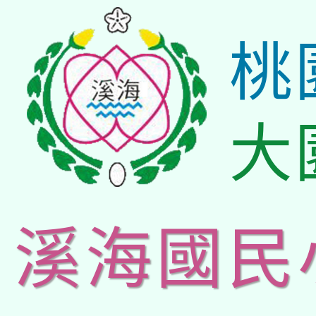
桃
大
溪海國民