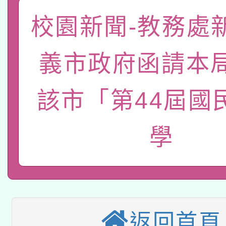
礎課程
校園新聞-教務處
「數位內容與教學軟體線
有關大陸委員會函釋公
pilot」
義市政府函請本
轉知經濟部水利署委託
薪期間赴陸應申請許可
該市「第44屆國
115年8月22日(星期六)
業技術研究院辦理「11
2026年桃園地景藝術
桃園市孔廟祈福系列活
用水績優單位及節水達
學
本校115學年度第2次
開 智慧啟航」
動」
適應運動共學行動站研
招甄選結果公告(無人
本館辦理115年度閱讀
招)
返回首頁