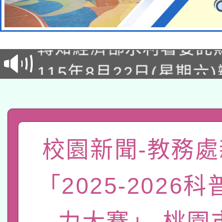
轉知經濟部水利署委託
115年8月22日(星期六)
業技術研究院辦理「11
2026年桃園地景藝術
桃園市孔廟祈福系列活
用水績優單位及節水達
「2026桃園藝術巡演
開 智慧啟航」
動」
轉知教育部國民及學前
關事宜
校園新聞-教務處
函轉國家教育研究院中心
國立臺灣師範大學辦理「1
「2025-2026
轉知教育部國民及學前
原住民族教育政策研討
年度健康促進學校輔導
函轉國立臺灣師範大學
新北市政府教育局辦理「
族教育國際趨勢與發展
業成長研習」實施計畫