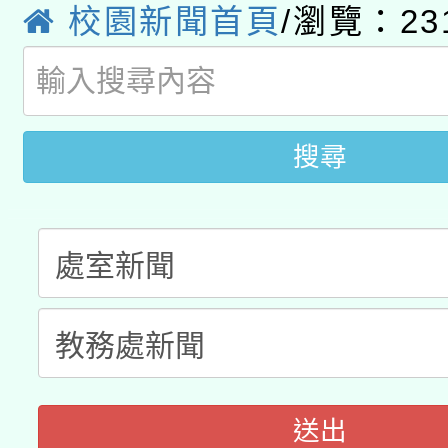
校園新聞首頁
/瀏覽：23
函轉國立臺灣師範大學
新北市政府教育局辦理「
族教育國際趨勢與發展
業成長研習」實施計畫
轉知有關國立成功大學
族語言臺北學習中心11
師專業成長研習實施計
教育部國民及學前教育署「
文教學共融平台-教案
「族語學習班」招生簡章
方素養工作坊新北場」
搜尋
年度COVID-19疫苗
件」活動簡章
接種對象擴大為「滿6
接種之民眾」措施，延長
月28日止
送出