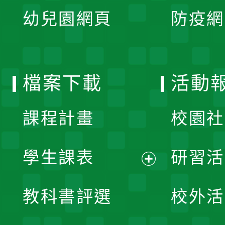
展
單
幼兒園網頁
防疫網
選
開
單
選
檔案下載
活動
單
課程計畫
校園社
學生課表
研習活
展
教科書評選
校外活
開