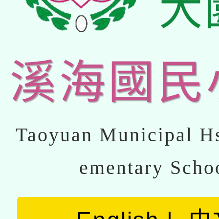
大
溪海國民
Taoyuan Municipal Hs
ementary Scho