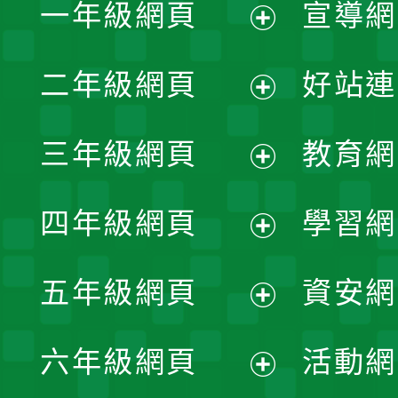
一年級網頁
宣導網
展
二年級網頁
好站連
開
展
三年級網頁
教育網
選
開
展
單
四年級網頁
學習網
選
開
展
單
五年級網頁
資安網
選
開
展
單
六年級網頁
活動網
選
開