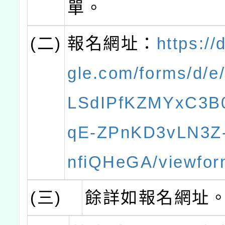
單。
(二)
報名網址：
https://
gle.com/forms/d/e
LSdIPfKZMYxC3B
qE-ZPnKD3vLN3Z
nfiQHeGA/viewfor
(三)
餘詳如報名網址