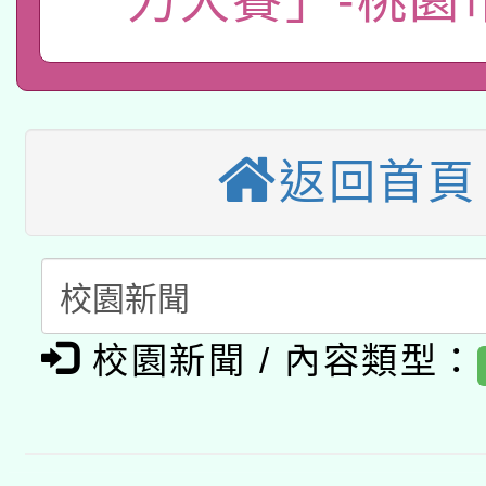
力大賽」-桃園
轉知有關國立成功大學
族語言臺北學習中心11
師專業成長研習實施計
教育部國民及學前教育署「
文教學共融平台-教案
「族語學習班」招生簡章
方素養工作坊新北場」
轉知經濟部水利署委託
年度COVID-19疫苗
件」活動簡章
返回首頁
115年8月22日(星期六)
業技術研究院辦理「11
接種對象擴大為「滿6
2026年桃園地景藝術
桃園市孔廟祈福系列活
用水績優單位及節水達
接種之民眾」措施，延長
「2026桃園藝術巡演
開 智慧啟航」
動」
月28日止
轉知教育部國民及學前
校園新聞 / 內容類型：
關事宜
函轉國家教育研究院中心
國立臺灣師範大學辦理「1
轉知教育部國民及學前
原住民族教育政策研討
年度健康促進學校輔導