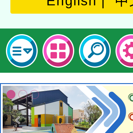
English
中