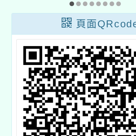
參加
子共
蒐
頁面QRcod