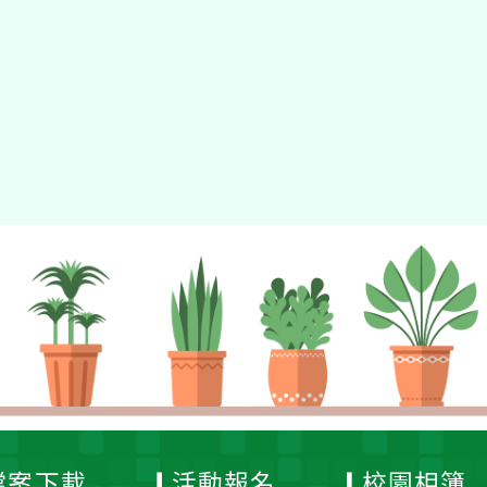
tyc2023
gle、Firefox、Vivaldi、Opera
支援行
 2.5.11
網站語系：zh-TW
eil網站設計工坊
徐嘉裕 Neil hsu
檔案下載
活動報名
校園相簿