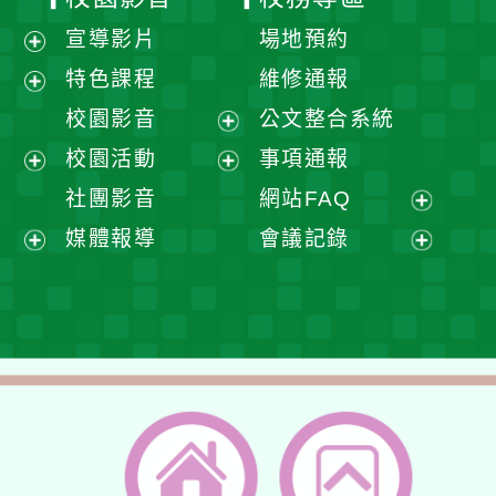
宣導影片
場地預約
展
特色課程
維修通報
開
展
校園影音
公文整合系統
選
開
展
校園活動
事項通報
單
選
開
展
展
社團影音
網站FAQ
單
選
開
開
展
媒體報導
會議記錄
單
選
選
開
展
展
單
單
選
開
開
單
選
選
單
單