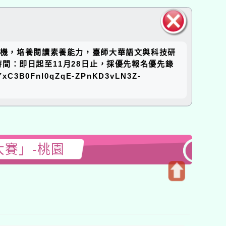
關閉區
讀動機，培養閱讀素養能力，臺師大華語文與科技研
塊
時間：即日起至11月28日止，採優先報名優先錄
xC3B0Fnl0qZqE-ZPnKD3vLN3Z-
大賽」-桃園
開
啟
上
方