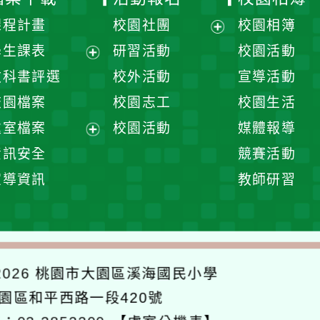
課程計畫
校園社團
校園相簿
展
學生課表
研習活動
校園活動
開
展
教科書評選
校外活動
宣導活動
選
開
校園檔案
校園志工
校園生活
單
選
處室檔案
校園活動
媒體報導
單
展
資訊安全
競賽活動
開
宣導資訊
教師研習
選
單
026
桃園市大園區溪海國民小學
大園區和平西路一段420號