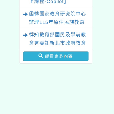
上課程-Copilot」
函轉國家教育研究院中心
辦理115年原住民族教育
政策研討會「原住民族教
轉知教育部國民及學前教
育國際趨勢與發展」
育署委託新北市政府教育
局辦理「115年度教師專
觀看更多內容
業成長研習實施計畫－夢
的N次方素養工作坊新北
場」計畫