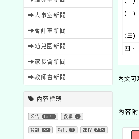
(一)
(二)
人事室新聞
會計室新聞
(三)
幼兒園新聞
四、
家長會新聞
教師會新聞
內文可
內容標籤
內容
公告
1571
教學
7
資訊
38
特色
1
課程
205