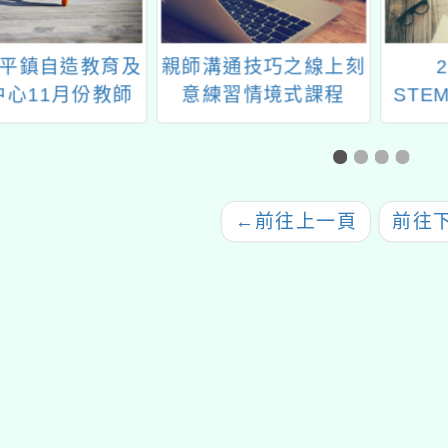
平鎮自造教育及
親師溝通技巧之線上刻
2
中心11月份教師
意練習情境式課程
STE
研習
教育
←
前往上一頁
前往