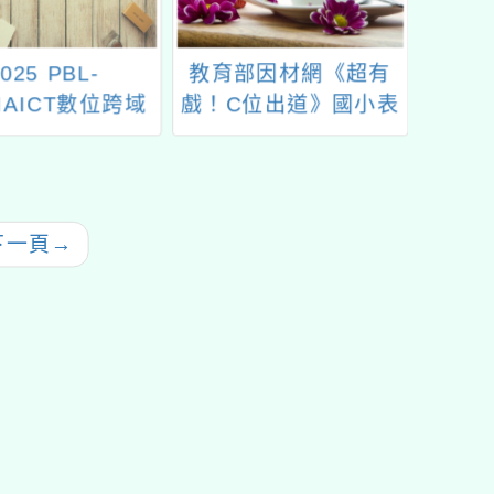
025 PBL-
教育部因材網《超有
113
MAICT數位跨域
戲！C位出道》國小表
語文讀
年會/教師創新教
演藝術暑假自主學習活
材教法競賽
動
下一頁
→