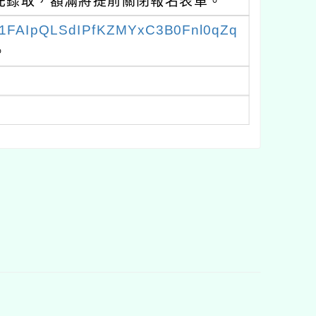
優先錄取，額滿將提前關閉報名表單。
/e/1FAIpQLSdIPfKZMYxC3B0Fnl0qZq
。