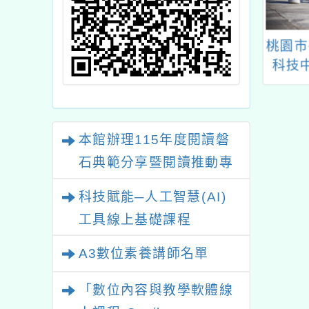
區客庄村史第三
崑山國際學校財團法人
桃園市
暨撰寫輔導計畫
臺南市崑山高級中等學
科技
招募說明會
校與PD-Elite機構合作
辦理《Shift Learning
Conference Tainan
本館辦理115年度閱讀磐
2026》「教學 × 探究
石典範分享暨閱讀推動專
× 成長 × 轉化」全英
語研習
業研習
科技賦能─人工智慧(AI)
工具線上基礎課程
A3數位素養講師名單
「數位內容與教學軟體線