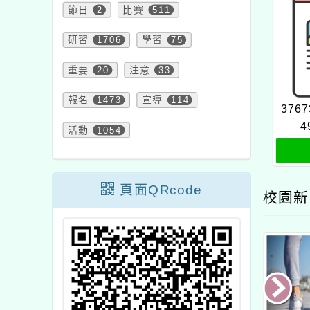
節日
2
比賽
511
研習
1706
學習
75
重要
20
注意
33
報名
1473
宣導
114
3767
4
活動
1054
頁面QRcode
校園新