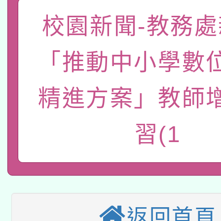
礎課程
校園新聞-教務處
「數位內容與教學軟體線
有關大陸委員會函釋公
pilot」
「推動中小學數
轉知經濟部水利署委託
薪期間赴陸應申請許可
精進方案」教師
115年8月22日(星期六)
業技術研究院辦理「11
2026年桃園地景藝術
桃園市孔廟祈福系列活
用水績優單位及節水達
習(1
本校115學年度第2次
開 智慧啟航」
動」
適應運動共學行動站研
招甄選結果公告(無人
本館辦理115年度閱讀
招)
返回首頁
科技賦能─人工智慧(AI