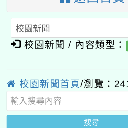
暨閱讀推動專業研習
A3數位素養講師名單
礎課程
「數位內容與教學軟體線
有關大陸委員會函釋公
pilot」
校園新聞 / 內容類型：
轉知經濟部水利署委託
薪期間赴陸應申請許可
115年8月22日(星期六)
業技術研究院辦理「11
校園新聞首頁
/瀏覽：24
2026年桃園地景藝術
桃園市孔廟祈福系列活
用水績優單位及節水達
開 智慧啟航」
動」
搜尋