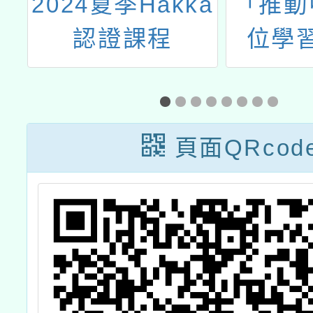
相
2024夏季Hakka
「推動
訊
認證課程
位學
案」教
習
Cop
頁面QRcod