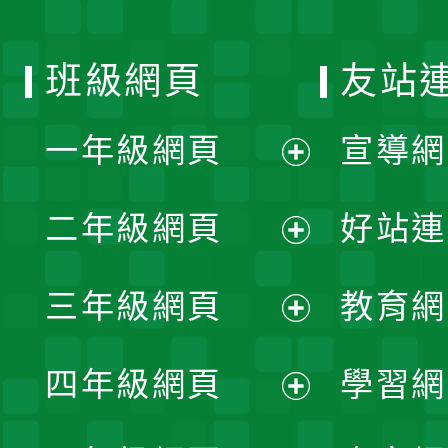
班級網頁
友站
一年級網頁
宣導網
展
二年級網頁
好站連
開
展
三年級網頁
教育網
選
開
展
單
四年級網頁
學習網
選
開
展
單