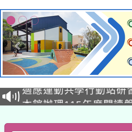
本校115學年度第2次
適應運動共學行動站研
招甄選結果公告(無人
本館辦理115年度閱讀
招)
科技賦能─人工智慧(AI
暨閱讀推動專業研習
A3數位素養講師名單