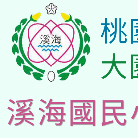
桃
大
溪海國民