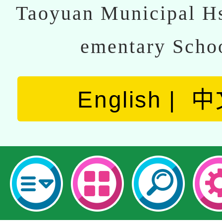
Taoyuan Municipal Hs
ementary Scho
English
中