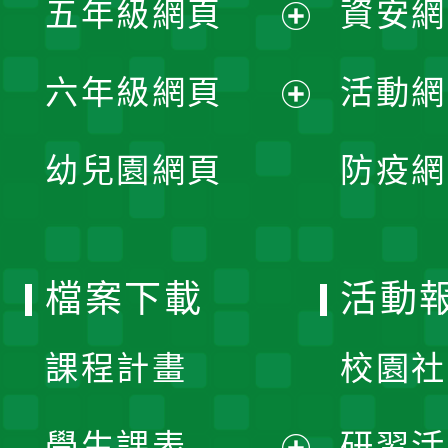
五年級網頁
資安網
選
開
展
單
六年級網頁
活動網
選
開
展
單
幼兒園網頁
防疫網
選
開
單
選
檔案下載
活動
單
課程計畫
校園社
學生課表
研習活