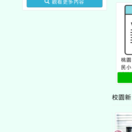
觀看更多內容
業成長研習實施計畫－夢
的N次方素養工作坊新北
場」計畫
桃園
民小
活美
度桃
資
校園新