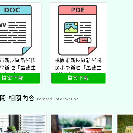
市新屋區新屋國
桃園市新屋區新屋國
學辦理「墨藝生
民小學辦理「墨藝生
學樂在桃－114年
活美學樂在桃－114年
檔案下載
檔案下載
園市書法教學師
度桃園市書法教學師
專業成長課程計
資專業成長課程計
畫」
畫」公文
聞-相關內容
related information