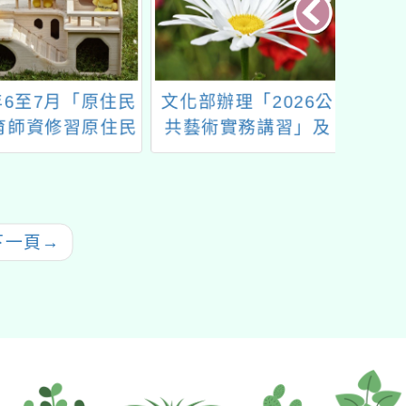
年6至7月「原住民
文化部辦理「2026公
國立清
師資修習原住民
共藝術實務講習」及
中心及
及多元文化教育
「公共藝術實地參訪小
教育中
程」實體研習
旅行」
自強計
燒與
下一頁
→