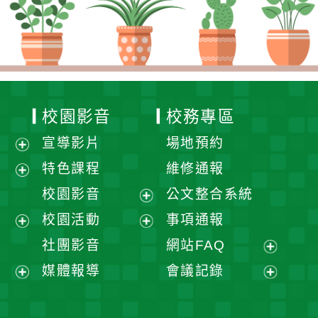
校園影音
校務專區
宣導影片
場地預約
展
特色課程
維修通報
開
展
校園影音
公文整合系統
選
開
展
校園活動
事項通報
單
選
開
展
展
社團影音
網站FAQ
單
選
開
開
展
媒體報導
會議記錄
單
選
選
開
展
展
單
單
選
開
開