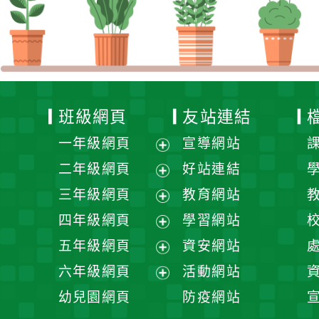
班級網頁
友站連結
一年級網頁
宣導網站
展
二年級網頁
好站連結
開
展
三年級網頁
教育網站
選
開
展
四年級網頁
學習網站
單
選
開
展
五年級網頁
資安網站
單
選
開
展
六年級網頁
活動網站
單
選
開
展
幼兒園網頁
防疫網站
單
選
開