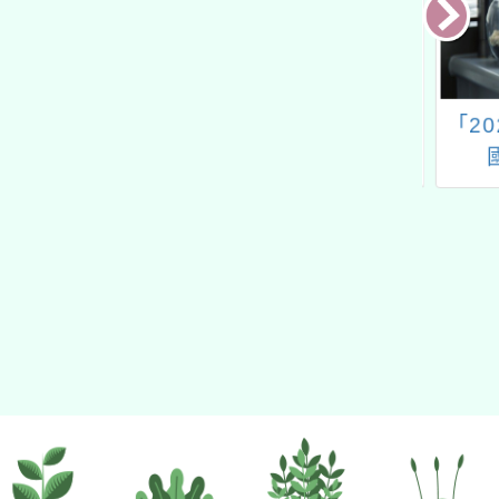
客家委員會製作
探究與實作課程北區推
「20
字字型及輸入法
動中心-自然「論證與
國
n版）」供各界使
建模-進階工作坊」
用