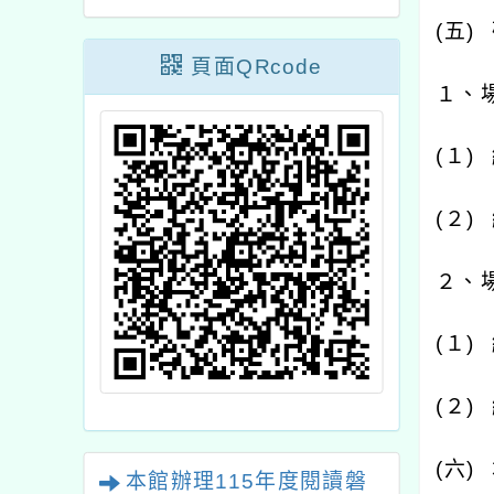
(
五
)
頁面QRcode
１、
(
１
)
(
２
)
２、
(
１
)
(
２
)
(
六
)
本館辦理115年度閱讀磐