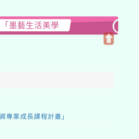
理「墨藝生活美學
開
啟
上
方
區
塊
師資專業成長課程計畫」