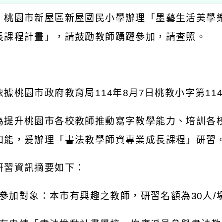
：桃園市新屋區新屋國民小學辦理「墨藝生活美學
長課程計畫」，請鼓勵教師踴躍參加，請查照。
：
依據桃園市政府教育局
114
年
8
月
7
日桃教小字第
11
為提升桃園市各校教師推動寫字教學能力、培訓各
知能，爰辦理「書法教學師資專業成長課程」研習
研習資訊摘要如下：
參加對象：本市有興趣之教師，研習名額為
30
人
/