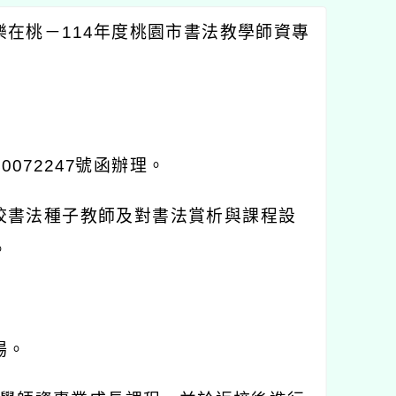
樂在桃－
114
年度桃園市書法教學師資專
40072247
號函辦理。
校書法種子教師及對書法賞析與課程設
。
場。