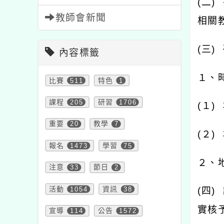
(
二
)
教師會新聞
相關
(
三
)
內容標籤
１、
比賽
511
特色
1
課程
205
研習
1706
(
１
)
重要
20
教學
7
(
２
)
報名
1473
學習
75
２、
注意
33
節日
2
活動
1054
資訊
38
(
四
)
實核
宣導
114
公告
1572