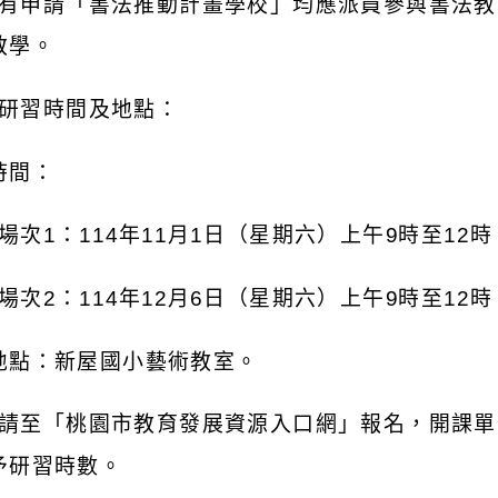
有申請「書法推動計畫學校」均應派員參與書法教
教學。
研習時間及地點：
時間：
場次
1
：
114
年
11
月
1
日（星期六）上午
9
時至
12
時
場次
2
：
114
年
12
月
6
日（星期六）上午
9
時至
12
時
地點：新屋國小藝術教室。
請至「桃園市教育發展資源入口網」報名，開課單
予研習時數。