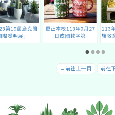
23第19屆烏克蘭
更正本校113年9月27
113
際發明展」
日成國教字第
族教育
1130007762號書函
族文化
課
←
前往上一頁
前往