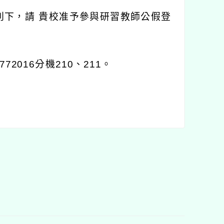
則下，請
貴校准予參與研習教師公假登
4772016
分機
210
、
211
。