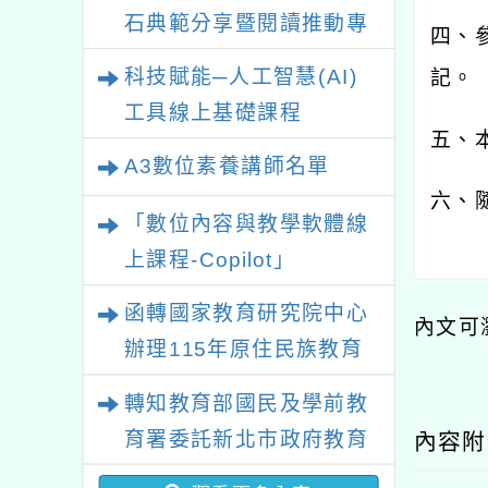
石典範分享暨閱讀推動專
四、
業研習
科技賦能─人工智慧(AI)
記。
工具線上基礎課程
五、
A3數位素養講師名單
六、
「數位內容與教學軟體線
上課程-Copilot」
函轉國家教育研究院中心
內文可
辦理115年原住民族教育
政策研討會「原住民族教
轉知教育部國民及學前教
育國際趨勢與發展」
育署委託新北市政府教育
內容
局辦理「115年度教師專