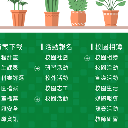
檔案下載
活動報名
校園相簿
課程計畫
校園社團
校園相簿
展
學生課表
研習活動
校園活動
開
展
教科書評選
校外活動
宣導活動
選
開
校園檔案
校園志工
校園生活
單
選
處室檔案
校園活動
媒體報導
單
展
資訊安全
競賽活動
開
宣導資訊
教師研習
選