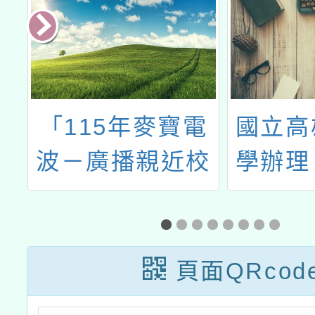
說
「115年麥寶電
國立高
波－廣播親近校
學辦理
園計畫」
國民及
署偏鄉
小非自
頁面QRcod
域專長