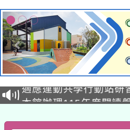
本校115學年度第2次
適應運動共學行動站研
招甄選結果公告(無人
本館辦理115年度閱讀
招)
科技賦能─人工智慧(AI
暨閱讀推動專業研習
A3數位素養講師名單
礎課程