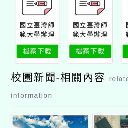
國立臺灣師
國立臺灣師
範大學辦理
範大學辦理
「114年圖
「114年圖
檔案下載
檔案下載
書教師高階
書教師高階
教育訓練–
教育訓練–
素養導向跨
素養導向跨
校園新聞-相關內容
relat
域閱讀推廣
域閱讀推廣
工作坊」公
工作坊」國
information
文
小