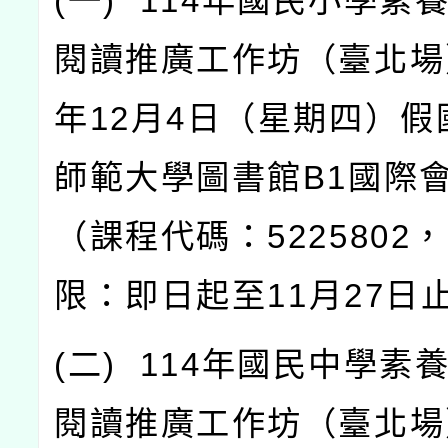
(
一
) 114
年國民小學素
閱讀推廣工作坊（臺北場
年
12
月
4
日（星期四）假
師範大學圖書館
B1
國際
（課程代碼：
5225802
，
限：即日起至
11
月
27
日
(
二
) 114
年國民中學素
閱讀推廣工作坊（臺北場