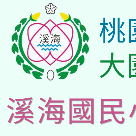
桃
大
溪海國民