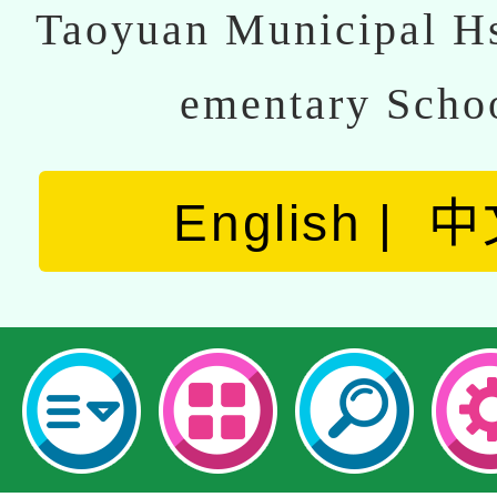
Taoyuan Municipal Hs
ementary Scho
English
中