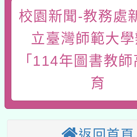
「數位內容與教學軟體線
校園新聞-教務處
有關大陸委員會函釋公
pilot」
立臺灣師範大學
轉知經濟部水利署委託
薪期間赴陸應申請許可
115年8月22日(星期六)
「114年圖書教
業技術研究院辦理「11
2026年桃園地景藝術
桃園市孔廟祈福系列活
用水績優單位及節水達
育
本校115學年度第2次
開 智慧啟航」
動」
適應運動共學行動站研
招甄選結果公告(無人
本館辦理115年度閱讀
招)
返回首頁
科技賦能─人工智慧(AI
暨閱讀推動專業研習