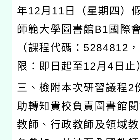
年
12
月
11
日（星期四）
師範大學圖書館
B1
國際
（課程代碼：
5284812
，
限：即日起至
12
月
4
日止
三、檢附本次研習議程
2
助轉知貴校負責圖書館閱
教師、行政教師及領域教