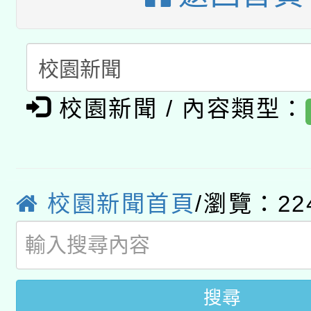
A3數位素養講師名單
礎課程
「數位內容與教學軟體線
有關大陸委員會函釋公
pilot」
校園新聞 / 內容類型：
轉知經濟部水利署委託
薪期間赴陸應申請許可
115年8月22日(星期六)
業技術研究院辦理「11
2026年桃園地景藝術
校園新聞首頁
/瀏覽：22
桃園市孔廟祈福系列活
用水績優單位及節水達
開 智慧啟航」
動」
搜尋