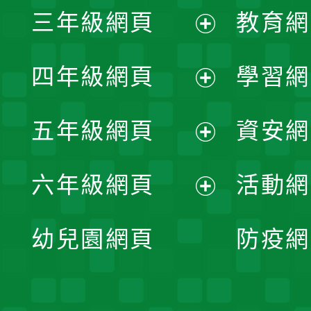
三年級網頁
教育網
選
開
展
單
四年級網頁
學習網
選
開
展
單
五年級網頁
資安網
選
開
展
單
六年級網頁
活動網
選
開
展
單
幼兒園網頁
防疫網
選
開
單
選