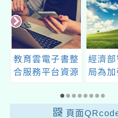
大
教育雲電子書整
經濟部
精
合服務平台資源
局為加
課
服務提升計畫
府機關
視
業尊重
攻
權
頁面QRcod