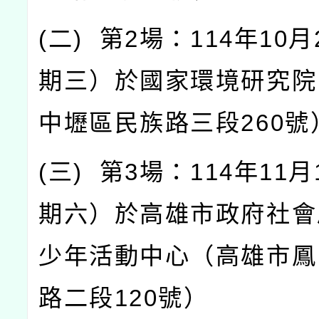
(
二
)
第
2
場：
114
年
10
月
期三）於國家環境研究院
中壢區民族路三段
260
號
(
三
)
第
3
場：
114
年
11
月
期六）於高雄市政府社會
少年活動中心（高雄市鳳
路二段
120
號）