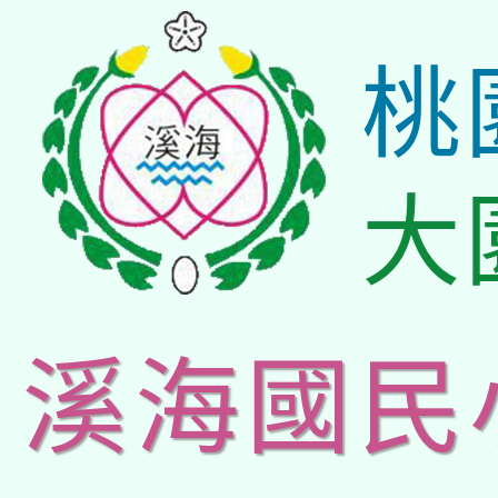
桃
大
溪海國民