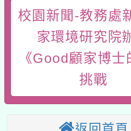
「數位內容與教學軟體線
校園新聞-教務處
有關大陸委員會函釋公
pilot」
家環境研究院
轉知經濟部水利署委託
薪期間赴陸應申請許可
115年8月22日(星期六)
《Good顧家博
業技術研究院辦理「11
2026年桃園地景藝術
桃園市孔廟祈福系列活
用水績優單位及節水達
挑戰
本校115學年度第2次
開 智慧啟航」
動」
適應運動共學行動站研
招甄選結果公告(無人
本館辦理115年度閱讀
招)
返回首頁
科技賦能─人工智慧(AI
暨閱讀推動專業研習