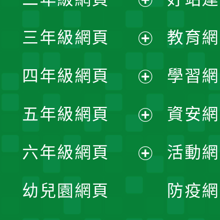
開
展
三年級網頁
教育網
選
開
展
單
四年級網頁
學習網
選
開
展
單
五年級網頁
資安網
選
開
展
單
六年級網頁
活動網
選
開
展
單
幼兒園網頁
防疫網
選
開