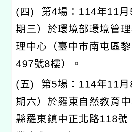
(
四
)
第
4
場：
114
年
11
月
期三）於環境部環境管理
理中心（臺中市南屯區黎
497
號
8
樓）。
(
五
)
第
5
場：
114
年
11
月
期六）於羅東自然教育中
縣羅東鎮中正北路
118
號