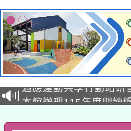
本校115學年度第2次
適應運動共學行動站研
招甄選結果公告(無人
本館辦理115年度閱讀
招)
科技賦能─人工智慧(AI
暨閱讀推動專業研習
A3數位素養講師名單
礎課程