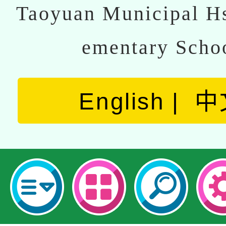
Taoyuan Municipal Hs
ementary Scho
English
中