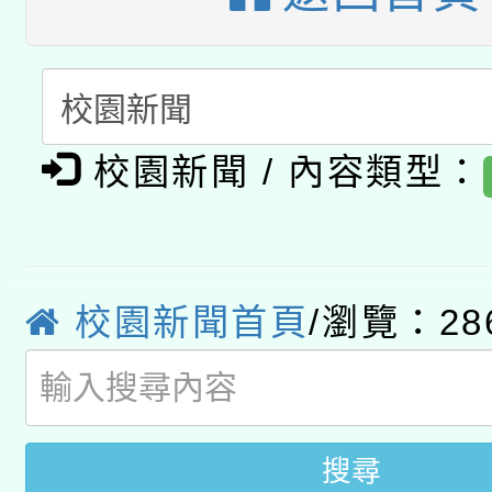
A3數位素養講師名單
礎課程
「數位內容與教學軟體線
有關大陸委員會函釋公
pilot」
校園新聞 / 內容類型：
轉知經濟部水利署委託
薪期間赴陸應申請許可
115年8月22日(星期六)
業技術研究院辦理「11
2026年桃園地景藝術
校園新聞首頁
/瀏覽：28
桃園市孔廟祈福系列活
用水績優單位及節水達
開 智慧啟航」
動」
搜尋