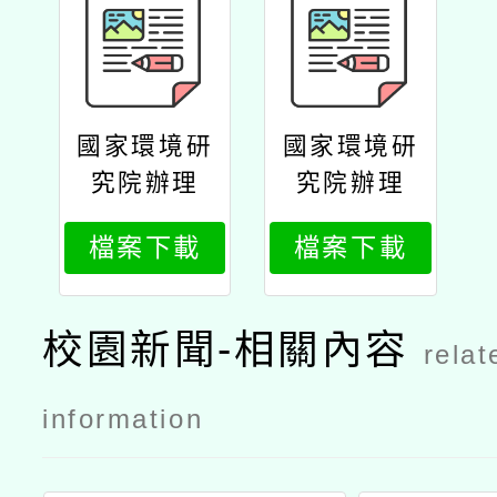
國家環境研
國家環境研
究院辦理
究院辦理
《good顧家
《good顧家
檔案下載
檔案下載
博士的淨零
博士的淨零
挑戰》數位
挑戰》數位
教材校園推
教材校園推
校園新聞-相關內容
relat
廣—教師專
廣—教師專
業發展研習
業發展研習
information
公文