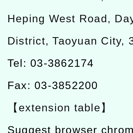
Heping West Road, Da
District, Taoyuan City,
Tel: 03-3862174
Fax: 03-3852200
【extension table】
Suggest browser chro