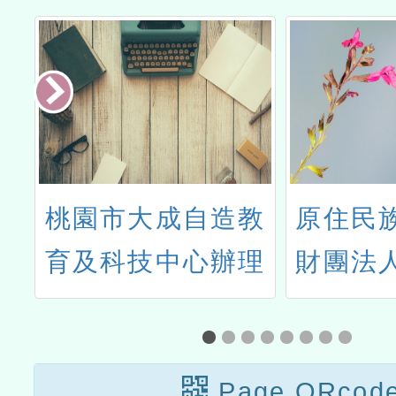
本
桃園市大成自造教
原住民
至
育及科技中心辦理
財團法
期
113年10月份教師
語言研
教
研習
會委託
」
Page QRcod
「113