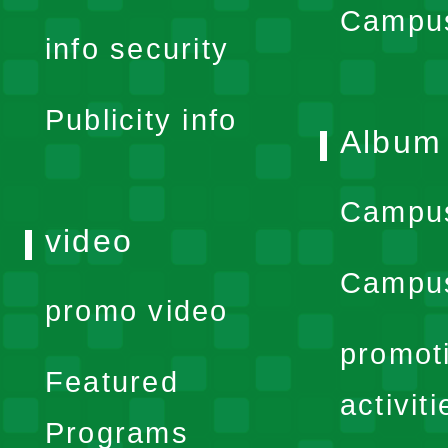
expand
Campus
info security
menu
Publicity info
Album
Campu
video
Campus
promo video
promot
Featured
activiti
Programs