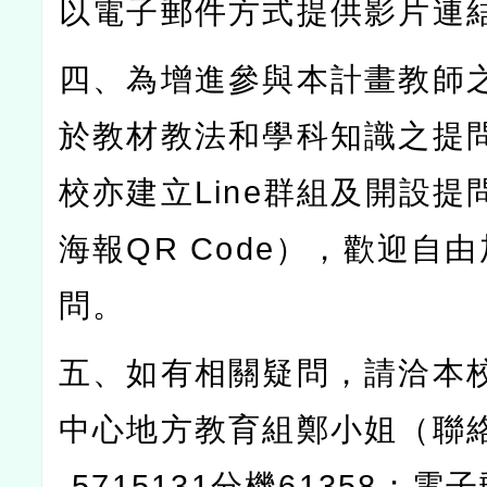
以電子郵件方式提供影片連
四、為增進參與本計畫教師
於教材教法和學科知識之提
校亦建立
Line
群組及開設提
海報
QR Code
），歡迎自由
問。
五、如有相關疑問，請洽本
中心地方教育組鄭小姐（聯
-5715131
分機
61358
；電子