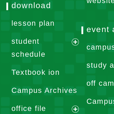
websit
download
lesson plan
event 
student
campus
expand
schedule
menu
study a
Textbook ion
off cam
Campus Archives
Campus
office file