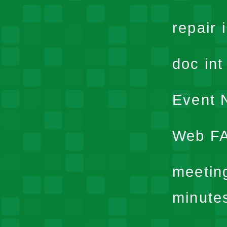
repair 
doc in
Event N
Web F
meetin
minute