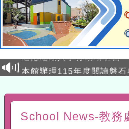
本校115學年度第2次代理
結果公告(無人報名，續辦
適應運動共學行動站研習
本館辦理115年度閱讀磐
讀推動專業研習
科技賦能─人工智慧(AI)
程
A3數位素養講師名單
「數位內容與教學軟體線上課程
School News-教
t」
有關大陸委員會函釋公務