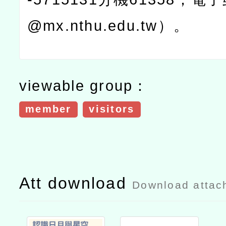
@mx.nthu.edu.tw
）。
viewable group：
member
visitors
Att download
Download attac