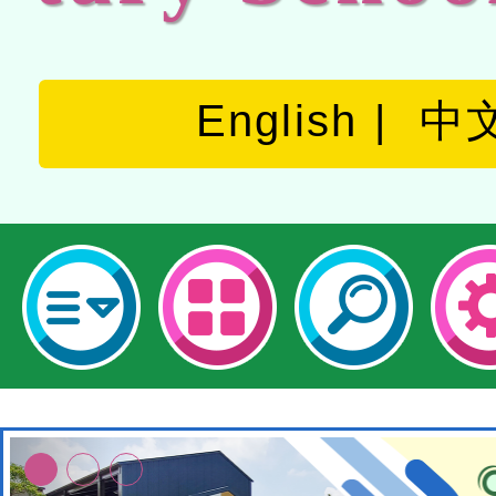
English
中