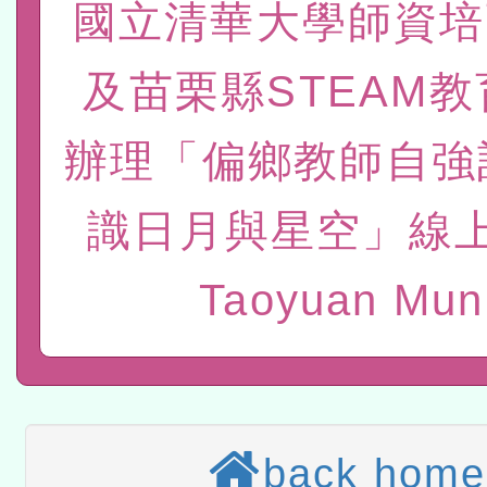
國立清華大學師資培
赴陸應申請許可一案
轉知經濟部水利署委託財
及苗栗縣STEAM
研究院辦理「115年表揚
115年8月22日(星期六)辦
位及節水達人選拔活動」
市孔廟祈福系列活動—儒門
2026年桃園地景藝術節教
辦理「偏鄉教師自強
航」
本校115學年度第2次代理
識日月與星空」線上
結果公告(無人報名，續辦
適應運動共學行動站研習
Taoyuan Mun
本館辦理115年度閱讀磐
讀推動專業研習
科技賦能─人工智慧(AI)
程
A3數位素養講師名單
back home
「數位內容與教學軟體線上課程