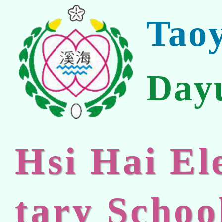
Tao
Day
Hsi Hai E
tary Schoo