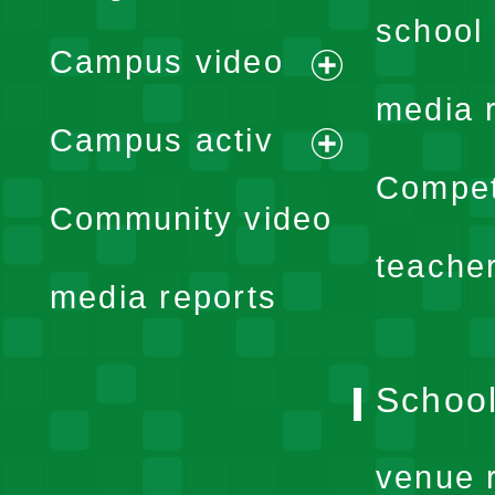
school 
Campus video
expand
media 
Campus activ
menu
expand
Compet
Community video
menu
teache
media reports
School
venue 