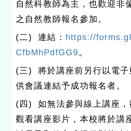
自然科教師為主，也歡迎非
之自然教師報名參加。
(
二
)
連結：
https://forms.
CfbMhPdfGG9
。
(
三
)
將於講座前另行以電子
供會議連結予成功報名者。
(
四
)
如無法參與線上講座，
觀看講座影片，本校將於講