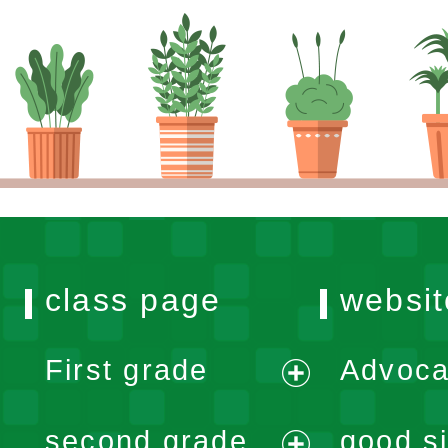
class page
websit
First grade
Advoca
expand
second grade
good si