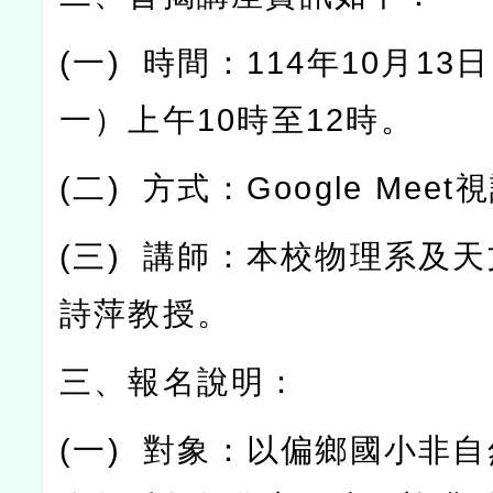
(
一
)
時間：
114
年
10
月
13
日
一）上午
10
時至
12
時。
(
二
)
方式：
Google Meet
視
(
三
)
講師：本校物理系及天
詩萍教授。
三、報名說明：
(
一
)
對象：以偏鄉國小非自