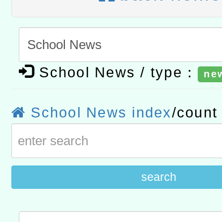
t」
有關大陸委員會函釋公務
赴陸應申請許可一案
轉知經濟部水利署委託財
研究院辦理「115年表揚
115年8月22日(星期六)辦
School News / type：
ne
位及節水達人選拔活動」
市孔廟祈福系列活動—儒門
2026年桃園地景藝術節教
School News index
/coun
航」
search