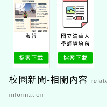
海報
國立清華大
學師資培育
中心及苗栗
檔案下載
檔案下載
縣steam教
育中心辦理
「偏鄉教師
校園新聞-相關內容
relat
自強計畫認
識日月與星
information
空」線上講
座公文