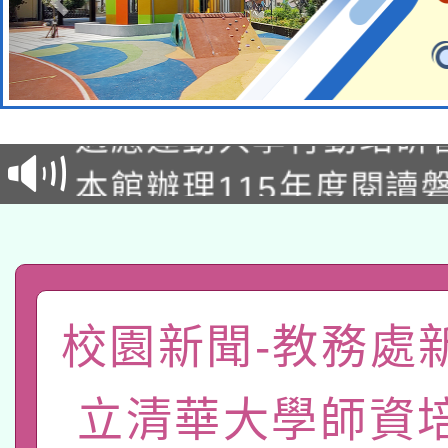
本校115學年度第2次
適應運動共學行動站研
招甄選結果公告(無人
本館辦理115年度閱讀
招)
科技賦能─人工智慧(AI
暨閱讀推動專業研習
A3數位素養講師名單
礎課程
「數位內容與教學軟體線
校園新聞-教務處
有關大陸委員會函釋公
pilot」
立清華大學師資
轉知經濟部水利署委託
薪期間赴陸應申請許可