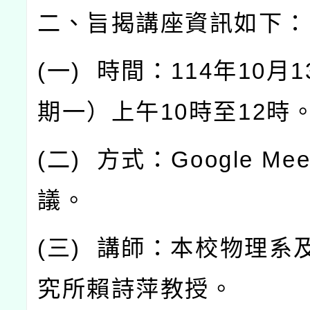
二、旨揭講座資訊如下：
(
一
)
時間：
114
年
10
月
1
期一）上午
10
時至
12
時
(
二
)
方式：
Google Mee
議。
(
三
)
講師：本校物理系
究所賴詩萍教授。