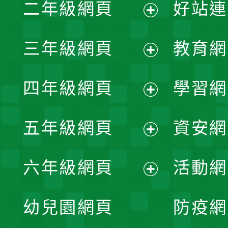
二年級網頁
好站連
開
展
三年級網頁
教育網
選
開
展
單
四年級網頁
學習網
選
開
展
單
五年級網頁
資安網
選
開
展
單
六年級網頁
活動網
選
開
展
單
幼兒園網頁
防疫網
選
開