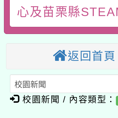
115年8月22日(星期六)
業技術研究院辦理「11
心及苗栗縣STEA
2026年桃園地景藝術
桃園市孔廟祈福系列活
用水績優單位及節水達
本校115學年度第2次
開 智慧啟航」
動」
適應運動共學行動站研
招甄選結果公告(無人
返回首頁
本館辦理115年度閱讀
招)
科技賦能─人工智慧(AI
暨閱讀推動專業研習
A3數位素養講師名單
礎課程
「數位內容與教學軟體線
校園新聞 / 內容類型：
有關大陸委員會函釋公
pilot」