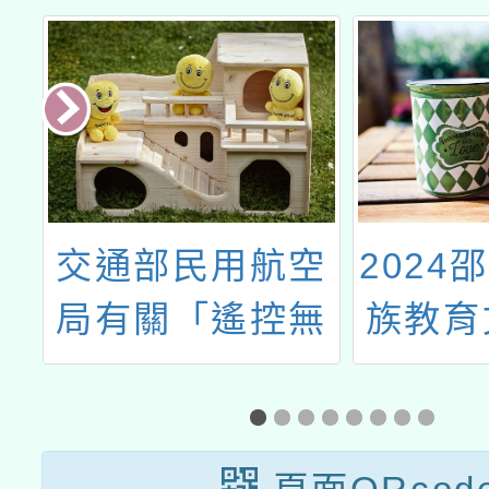
師
交通部民用航空
2024
教
局有關「遙控無
族教育
推
人機管理規則」
體系的
計
修正條文
望
」