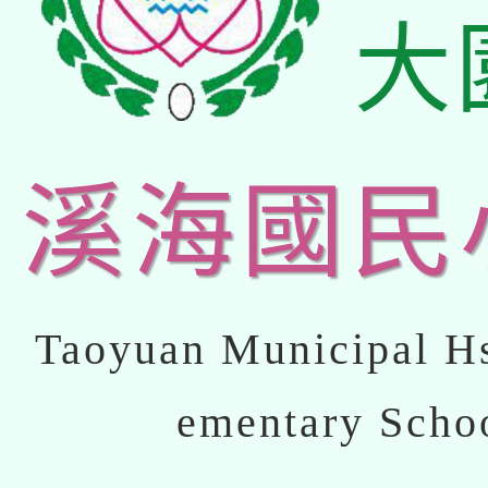
大
溪海國民
Taoyuan Municipal Hs
ementary Scho