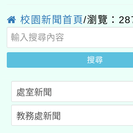
轉知經濟部水利署委託
薪期間赴陸應申請許可
校園新聞首頁
/瀏覽：28
115年8月22日(星期六)
業技術研究院辦理「11
2026年桃園地景藝術
桃園市孔廟祈福系列活
用水績優單位及節水達
開 智慧啟航」
動」
搜尋