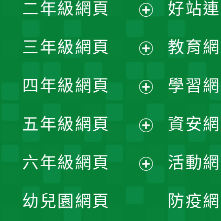
二年級網頁
好站連
開
展
三年級網頁
教育網
選
開
展
單
四年級網頁
學習網
選
開
展
單
五年級網頁
資安網
選
開
展
單
六年級網頁
活動網
選
開
展
單
幼兒園網頁
防疫網
選
開