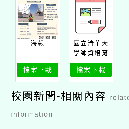
海報
國立清華大
學師資培育
中心及苗栗
檔案下載
檔案下載
縣steam教
育中心辦理
「偏鄉教師
校園新聞-相關內容
relat
自強計畫認
識日月與星
information
空」線上講
座公文