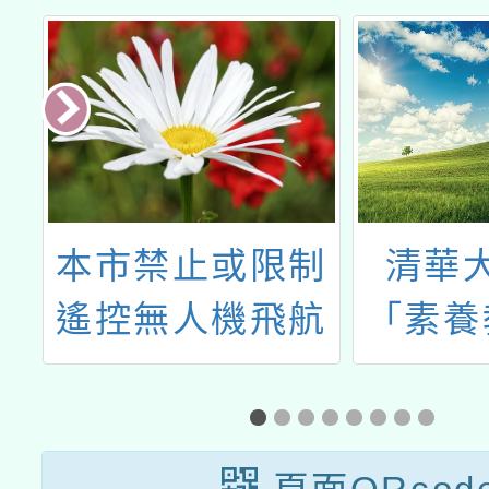
度
本市禁止或限制
清華
培
遙控無人機飛航
「素養
活動之區域、時
設計
間及其他管理事
畫」相
項公告
之「S