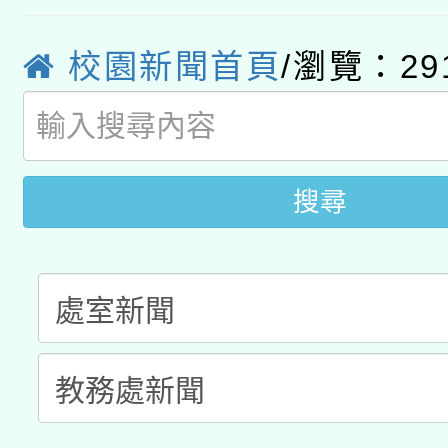
轉知經濟部水利署委託
薪期間赴陸應申請許可
校園新聞首頁
/瀏覽：29
115年8月22日(星期六)
業技術研究院辦理「11
2026年桃園地景藝術
桃園市孔廟祈福系列活
用水績優單位及節水達
開 智慧啟航」
動」
搜尋