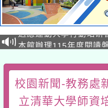
本校115學年度第2次
適應運動共學行動站研
招甄選結果公告(無人
本館辦理115年度閱讀
招)
科技賦能─人工智慧(AI
暨閱讀推動專業研習
A3數位素養講師名單
礎課程
「數位內容與教學軟體線
校園新聞-教務處
有關大陸委員會函釋公
pilot」
立清華大學師資
轉知經濟部水利署委託
薪期間赴陸應申請許可