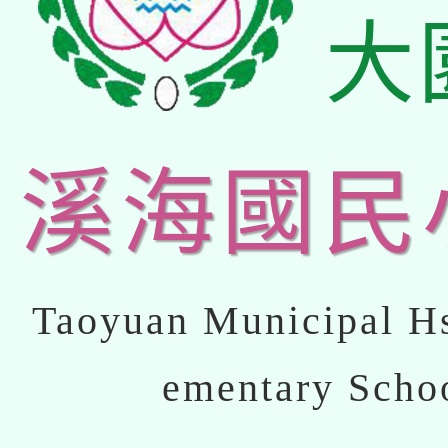
大
溪海國民
Taoyuan Municipal Hs
ementary Scho