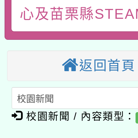
115年8月22日(星期六)
業技術研究院辦理「11
心及苗栗縣STEA
2026年桃園地景藝術
桃園市孔廟祈福系列活
用水績優單位及節水達
本校115學年度第2次
開 智慧啟航」
動」
適應運動共學行動站研
招甄選結果公告(無人
返回首頁
本館辦理115年度閱讀
招)
科技賦能─人工智慧(AI
暨閱讀推動專業研習
A3數位素養講師名單
礎課程
「數位內容與教學軟體線
校園新聞 / 內容類型：
有關大陸委員會函釋公
pilot」