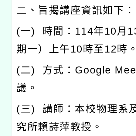
二、旨揭講座資訊如下：
(
一
)
時間：
114
年
10
月
1
期一）上午
10
時至
12
時
(
二
)
方式：
Google Mee
議。
(
三
)
講師：本校物理系
究所賴詩萍教授。