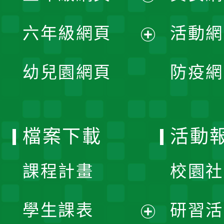
開
展
單
六年級網頁
活動網
選
開
展
單
幼兒園網頁
防疫網
選
開
單
選
檔案下載
活動
單
課程計畫
校園社
學生課表
研習活