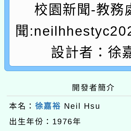
關事宜
校園新聞-教務
函轉國家教育研究院中心
國立臺灣師範大學辦理「1
轉知教育部國民及學前
聞:neilhhestyc2
原住民族教育政策研討
年度健康促進學校輔導
函轉國立臺灣師範大學
新北市政府教育局辦理「
族教育國際趨勢與發展
業成長研習」實施計畫
設計者：徐
轉知有關國立成功大學
族語言臺北學習中心11
師專業成長研習實施計
教育部國民及學前教育署「
文教學共融平台-教案
「族語學習班」招生簡章
方素養工作坊新北場」
轉知經濟部水利署委託
年度COVID-19疫苗
開發者簡介
件」活動簡章
115年8月22日(星期六)
業技術研究院辦理「11
接種對象擴大為「滿6
本名：
徐嘉裕
Neil Hsu
2026年桃園地景藝術
桃園市孔廟祈福系列活
用水績優單位及節水達
接種之民眾」措施，延長
出生年份：1976年
「2026桃園藝術巡演