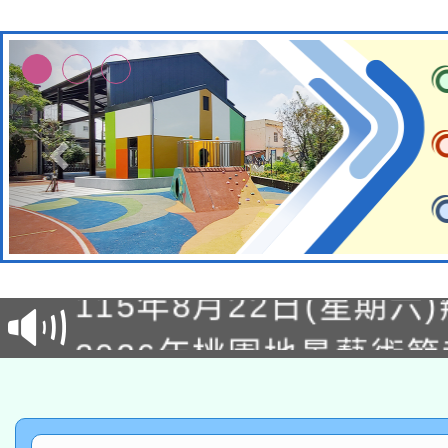
轉知經濟部水利署委託
115年8月22日(星期六)
業技術研究院辦理「11
2026年桃園地景藝術
桃園市孔廟祈福系列活
用水績優單位及節水達
「2026桃園藝術巡演
開 智慧啟航」
動」
轉知教育部國民及學前