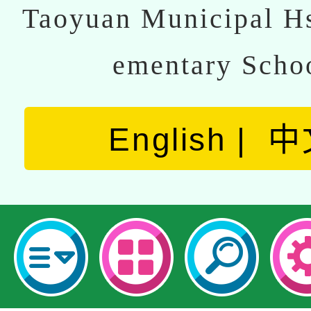
Taoyuan Municipal Hs
ementary Scho
English
中