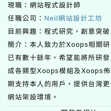
開 智慧啟航」
動」
月28日止
現職：網站程式設計師
轉知教育部國民及學前
關事宜
任職公司：
Neil網站設計工坊
函轉國家教育研究院中心
國立臺灣師範大學辦理「1
目前興趣：程式研究，創意突破
轉知教育部國民及學前
原住民族教育政策研討
年度健康促進學校輔導
簡介：本人致力於Xoops相關
函轉國立臺灣師範大學
新北市政府教育局辦理「
族教育國際趨勢與發展
業成長研習」實施計畫
已有數十餘年，希望能將所研發
轉知有關國立成功大學
族語言臺北學習中心11
師專業成長研習實施計
成各類型Xoops模組及Xoops
教育部國民及學前教育署「
文教學共融平台-教案
「族語學習班」招生簡章
方素養工作坊新北場」
期支持本人的用戶，提供台灣更
年度COVID-19疫苗
件」活動簡章
網站架設環境。
接種對象擴大為「滿6