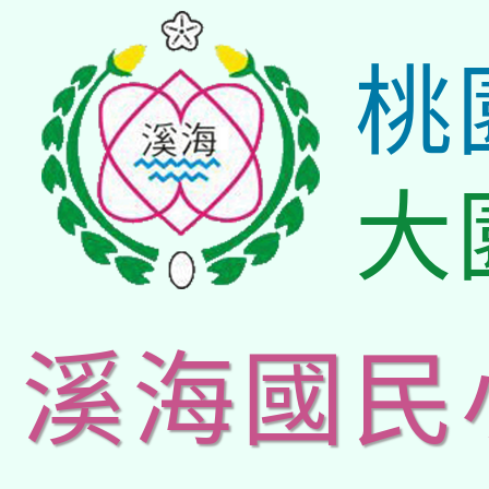
桃
大
溪海國民