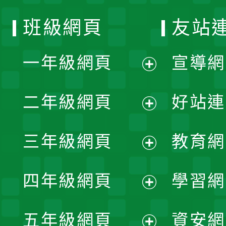
班級網頁
友站
一年級網頁
宣導網
展
二年級網頁
好站連
開
展
三年級網頁
教育網
選
開
展
單
四年級網頁
學習網
選
開
展
單
五年級網頁
資安網
選