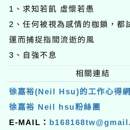
1、求知若飢 虛懷若愚
2、任何被視為感情的枷鎖，都
運而捕捉指間流逝的風
3、自強不息
相關連結
徐嘉裕(Neil Hsu)的工作心得
徐嘉裕 Neil hsu粉絲團
E-MAIL：
b168168tw@gmail