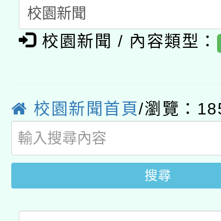
A3數位素養講師名單
礎課程
校園新聞 / 內容類型：
「數位內容與教學軟體線
有關大陸委員會函釋公
pilot」
轉知經濟部水利署委託
薪期間赴陸應申請許可
校園新聞首頁
/瀏覽：18
115年8月22日(星期六)
業技術研究院辦理「11
2026年桃園地景藝術
桃園市孔廟祈福系列活
用水績優單位及節水達
開 智慧啟航」
動」
搜尋