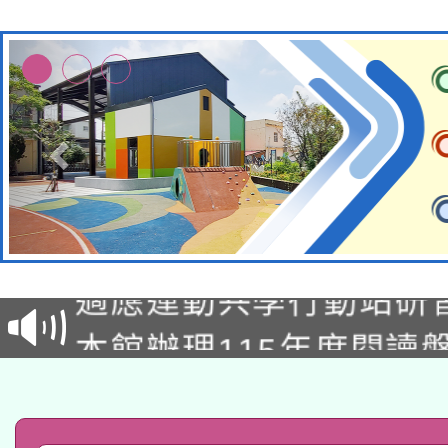
本校115學年度第2次
適應運動共學行動站研
招甄選結果公告(無人
本館辦理115年度閱讀
招)
科技賦能─人工智慧(AI
暨閱讀推動專業研習
A3數位素養講師名單
礎課程