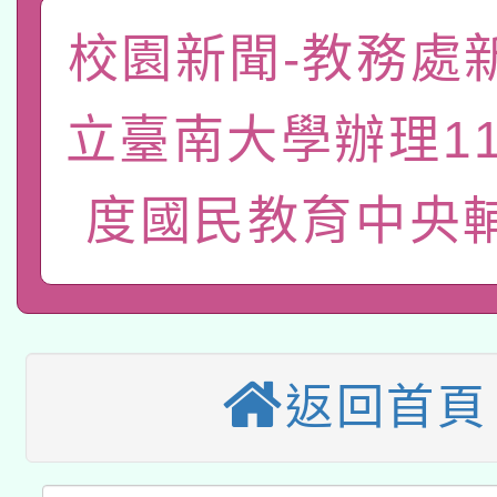
「數位內容與教學軟體線
校園新聞-教務處
有關大陸委員會函釋公
pilot」
立臺南大學辦理1
轉知經濟部水利署委託
薪期間赴陸應申請許可
115年8月22日(星期六)
度國民教育中央
業技術研究院辦理「11
2026年桃園地景藝術
桃園市孔廟祈福系列活
用水績優單位及節水達
本校115學年度第2次
開 智慧啟航」
動」
適應運動共學行動站研
招甄選結果公告(無人
返回首頁
本館辦理115年度閱讀
招)
科技賦能─人工智慧(AI
暨閱讀推動專業研習