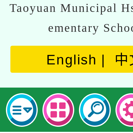
Taoyuan Municipal Hs
ementary Scho
English
中