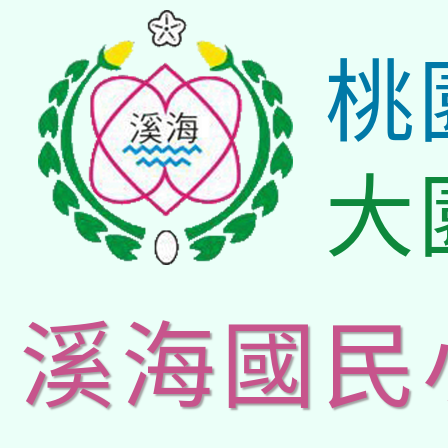
桃
大
溪海國民