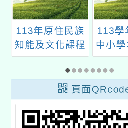
學
113年原住民族
113
國
知能及文化課程
中小學
學
教師增能工作坊-
（客語
度
排灣族場次
支援工
研
證
頁面QRcod
方
北