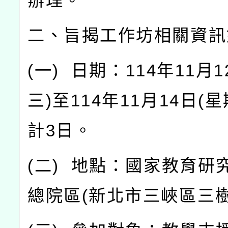
辦理。
二、旨揭工作坊相關資訊
(
一
)
日期：
114
年
11
月
1
三
)
至
114
年
11
月
14
日
(
星
計
3
日。
(
二
)
地點：國家教育研
總院區
(
新北市三峽區三