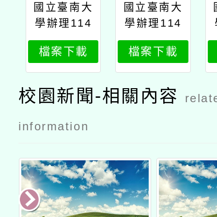
國立臺南大
國立臺南大
學辦理114
學辦理114
學年度國民
學年度國民
檔案下載
檔案下載
教育中央輔
教育中央輔
導團語文領
導團語文領
域本土語文
域本土語文
校園新聞-相關內容
relat
分團「本土
分團「本土
語文教學支
語文教學支
information
援工作人員
援工作人員
增能課程」
增能課程」
公文台南大
公文
學