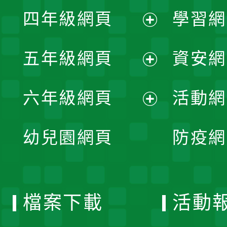
展
單
四年級網頁
學習網
選
開
展
單
五年級網頁
資安網
選
開
展
單
六年級網頁
活動網
選
開
展
單
幼兒園網頁
防疫網
選
開
單
選
檔案下載
活動
單