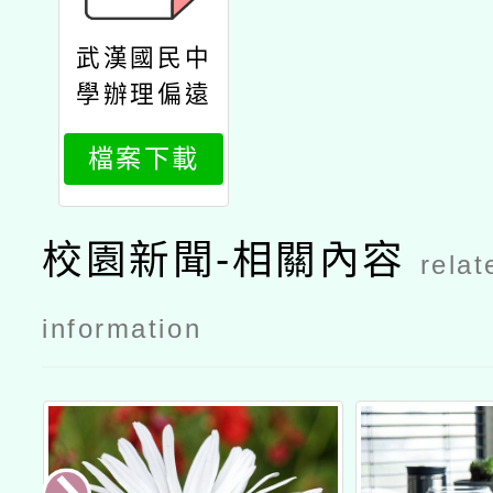
武漢國民中
學辦理偏遠
地區及非山
檔案下載
非市學校北
區整合性計
畫課程規劃
校園新聞-相關內容
relat
研習：「指
遊響你」拇
information
指琴製作12
公文