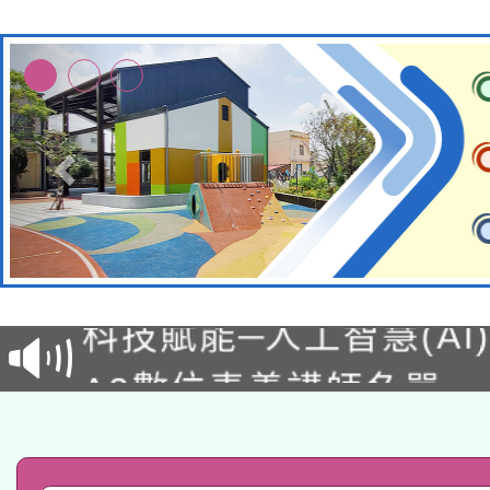
本館辦理115年度閱讀
科技賦能─人工智慧(AI
暨閱讀推動專業研習
A3數位素養講師名單
礎課程
「數位內容與教學軟體線
有關大陸委員會函釋公