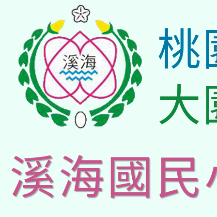
桃
大
溪海國民