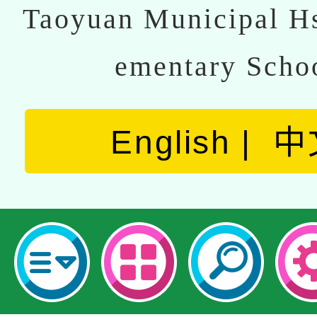
Taoyuan Municipal Hs
ementary Scho
English
中