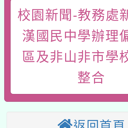
pilot」
校園新聞-教務處
轉知經濟部水利署委託
薪期間赴陸應申請許可
115年8月22日(星期六)
業技術研究院辦理「11
漢國民中學辦理
2026年桃園地景藝術
桃園市孔廟祈福系列活
用水績優單位及節水達
區及非山非市學
「2026桃園藝術巡演
開 智慧啟航」
動」
轉知教育部國民及學前
關事宜
整合
本館辦理115年度閱讀
國立臺灣師範大學辦理「1
科技賦能─人工智慧(AI
暨閱讀推動專業研習
年度健康促進學校輔導
A3數位素養講師名單
礎課程
業成長研習」實施計畫
返回首頁
「數位內容與教學軟體線