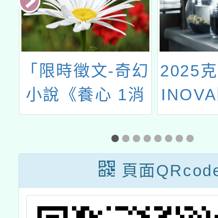
學
「限時徵文-奇幻
2025
小說《養心 1消
INOV
失的生死玦》鐵
粉召集令」徵文
比賽
頁面QRcod