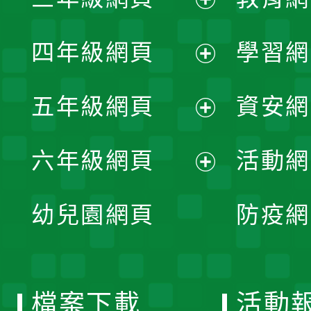
選
開
展
單
四年級網頁
學習網
選
開
展
單
五年級網頁
資安網
選
開
展
單
六年級網頁
活動網
選
開
展
單
幼兒園網頁
防疫網
選
開
單
選
檔案下載
活動