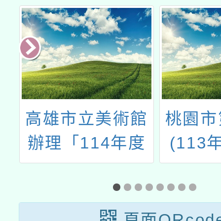
化
高雄市立美術館
桃園市
年
辦理「114年度
(113
系
『藝起來尋美』
書法比
比
計畫－教師增能
研習」
頁面QRcod