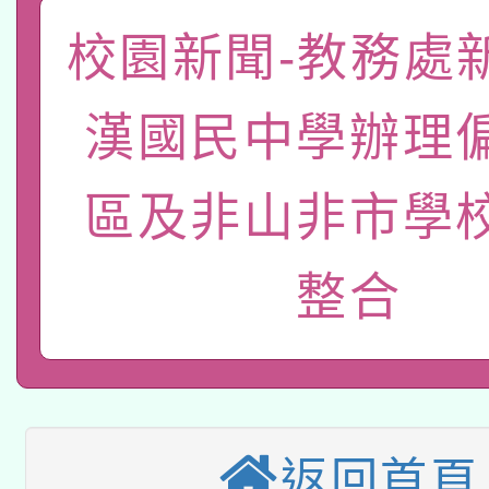
pilot」
校園新聞-教務處
轉知經濟部水利署委託
薪期間赴陸應申請許可
115年8月22日(星期六)
業技術研究院辦理「11
漢國民中學辦理
2026年桃園地景藝術
桃園市孔廟祈福系列活
用水績優單位及節水達
區及非山非市學
「2026桃園藝術巡演
開 智慧啟航」
動」
轉知教育部國民及學前
關事宜
整合
本館辦理115年度閱讀
國立臺灣師範大學辦理「1
科技賦能─人工智慧(AI
暨閱讀推動專業研習
年度健康促進學校輔導
A3數位素養講師名單
礎課程
業成長研習」實施計畫
返回首頁
「數位內容與教學軟體線