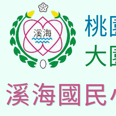
桃
大
溪海國民