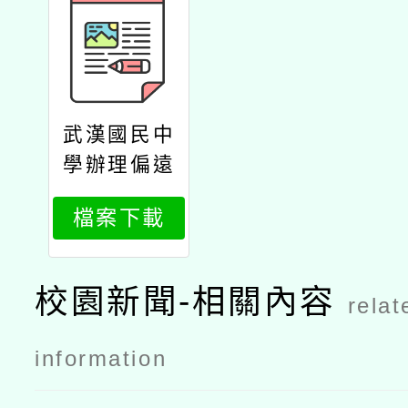
武漢國民中
學辦理偏遠
地區及非山
檔案下載
非市學校北
區整合性計
畫課程規劃
校園新聞-相關內容
relat
研習：傳統
染藝之美公
information
文