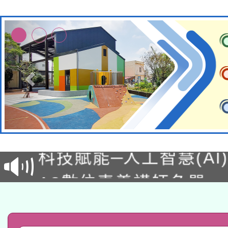
本館辦理115年度閱讀
科技賦能─人工智慧(AI
暨閱讀推動專業研習
A3數位素養講師名單
礎課程
「數位內容與教學軟體線
有關大陸委員會函釋公