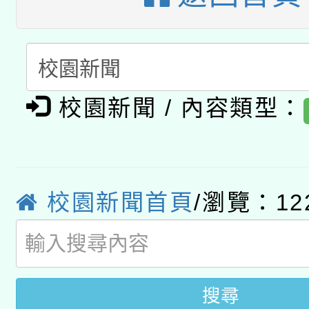
有關大陸委員會函釋公
pilot」
轉知經濟部水利署委託
薪期間赴陸應申請許可
115年8月22日(星期六)
業技術研究院辦理「11
校園新聞 / 內容類型：
2026年桃園地景藝術
桃園市孔廟祈福系列活
用水績優單位及節水達
「2026桃園藝術巡演
開 智慧啟航」
動」
校園新聞首頁
/瀏覽：12
轉知教育部國民及學前
關事宜
國立臺灣師範大學辦理「1
年度健康促進學校輔導
搜尋