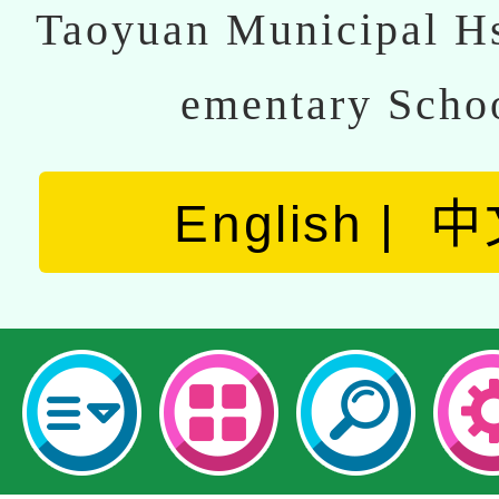
Taoyuan Municipal Hs
ementary Scho
English
中