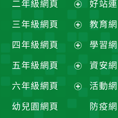
二年級網頁
好站連
開
展
三年級網頁
教育網
選
開
展
單
四年級網頁
學習網
選
開
展
單
五年級網頁
資安網
選
開
展
單
六年級網頁
活動網
選
開
展
單
幼兒園網頁
防疫網
選
開