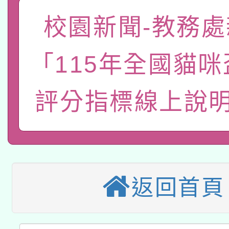
案。
科技賦能─人工智慧(AI
暨閱讀推動專業研習
校園新聞-教務處
A3數位素養講師名單
礎課程
「115年全國貓
「數位內容與教學軟體線
有關大陸委員會函釋公
pilot」
評分指標線上說明
轉知經濟部水利署委託
薪期間赴陸應申請許可
兒童少年暑期犯罪預防
業技術研究院辦理「11
有關本府115年70歲
答一案
用水績優單位及節水達
返回首頁
本校115學年度第2次
人員健康講座「吃得安
動」
適應運動共學行動站研
招甄選結果公告(無人
心」，鼓勵退休同仁踴