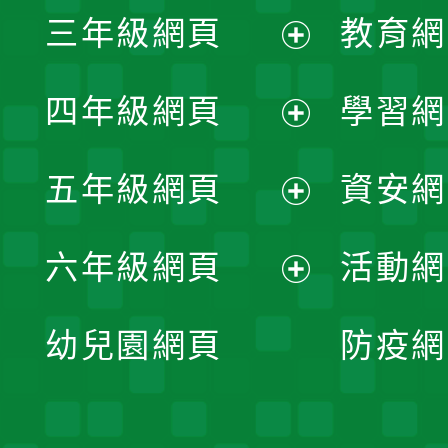
三年級網頁
教育網
選
開
展
單
四年級網頁
學習網
選
開
展
單
五年級網頁
資安網
選
開
展
單
六年級網頁
活動網
選
開
展
單
幼兒園網頁
防疫網
選
開
單
選