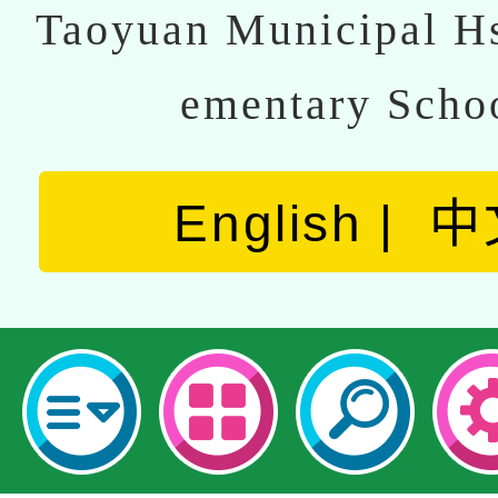
Taoyuan Municipal Hs
ementary Scho
English
中