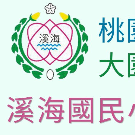
桃
大
溪海國民