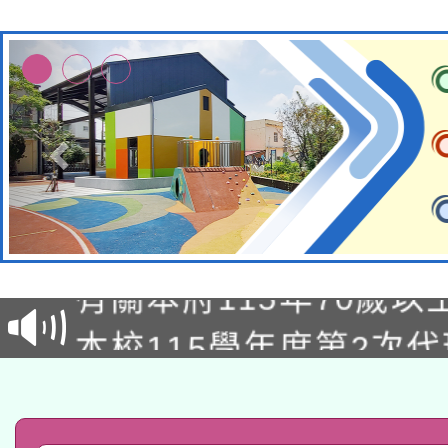
兒童少年暑期犯罪預防
有關本府115年70歲
答一案
本校115學年度第2次
人員健康講座「吃得安
適應運動共學行動站研
招甄選結果公告(無人
心」，鼓勵退休同仁踴
本館辦理115年度閱讀
招)