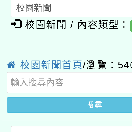
本館辦理115年度閱讀
招)
案。
校園新聞 / 內容類型：
科技賦能─人工智慧(AI
暨閱讀推動專業研習
A3數位素養講師名單
礎課程
「數位內容與教學軟體線
校園新聞首頁
/瀏覽：54
有關大陸委員會函釋公
pilot」
轉知經濟部水利署委託
薪期間赴陸應申請許可
業技術研究院辦理「11
搜尋
用水績優單位及節水達