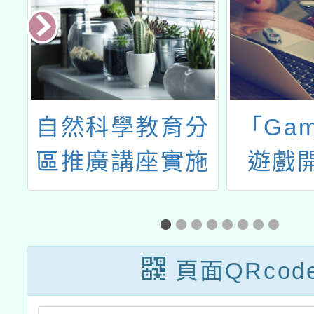
辦
自然科學教育分
「Gam
習
區推廣講座實施
遊戲
計畫
式」X
頁面QRcod